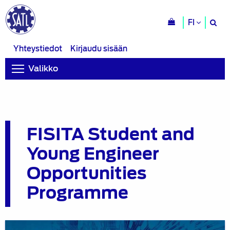
H
FI
si
Yhteystiedot
Kirjaudu sisään
Valikko
FISITA Student and
Young Engineer
Opportunities
Programme
Haku