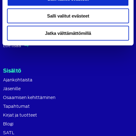
ammattilaisten ja asiantuntijoiden yhteistyö- ja
koulutusjärjestö.
Salli valitut evästeet
SATL toimii jäsenyhdistystensä kattojärjestönä, jonka
tavoitteena on ylläpitää ja kehittää koko autoalan
Jatka välttämättömillä
osaamista ja ammattitaitoa.
Lue lisää
Sisältö
Ajankohtaista
Jäsenille
Osaamisen kehittäminen
Tapahtumat
Kirjat ja tuotteet
Blogi
SATL