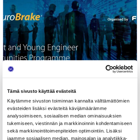
on
auki
FISITA:n EuroBrake-
kongerssin
opiskelijoiden
nuorten
insinöörien
ohjelmaan
Tämä sivusto käyttää evästeitä
Käytämme sivuston toiminnan kannalta välttämättömien
evästeiden lisäksi evästeitä kävijämäärämme
analysoimiseen, sosiaalisen median ominaisuuksien
tukemiseen, viestinnän ja markkinoinnin kohdentamiseen
Haku on auki FISITA:n EuroBrake-
sekä markkinointitoimenpiteiden optimointiin. Lisäksi
kongerssin opiskelijoiden...
jaamme sosiaalisen median, mainosalan ja analytiikka-