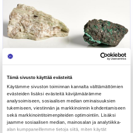
Tämä sivusto käyttää evästeitä
Käytämme sivuston toiminnan kannalta välttämättömien
evästeiden lisäksi evästeitä kävijämäärämme
Blogi: Akkumineraalit meillä ja
analysoimiseen, sosiaalisen median ominaisuuksien
maailmalla
tukemiseen, viestinnän ja markkinoinnin kohdentamiseen
sekä markkinointitoimenpiteiden optimointiin. Lisäksi
26.03.2025
AUTOTEKNIIKKA
LIIKENNE
YLEINEN
JUHA KIISKINEN
jaamme sosiaalisen median, mainosalan ja analytiikka-
alan kumppaneillemme tietoja siitä, miten käytät