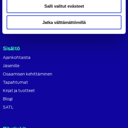
SATL toimii jäsenyhdistystensä kattojärjestönä, jonka
Salli valitut evästeet
tavoitteena on ylläpitää ja kehittää koko autoalan
osaamista ja ammattitaitoa.
Jatka välttämättömillä
Lue lisää
Sisältö
Ajankohtaista
Jäsenille
Osaamisen kehittäminen
Tapahtumat
Kirjat ja tuotteet
Blogi
SATL