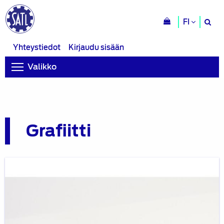
H
FI
si
Yhteystiedot
Kirjaudu sisään
Valikko
Grafiitti
Blogi:
Akkumineraalit
meillä
ja
maailmalla