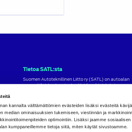
Tietoa SATL:sta
Suomen Autoteknillinen Liitto ry (SATL) on autoalan
ammattilaisten ja asiantuntijoiden yhteistyö- ja
koulutusjärjestö.
teitä
SATL toimii jäsenyhdistystensä kattojärjestönä, jonka
nan kannalta välttämättömien evästeiden lisäksi evästeitä käv
tavoitteena on ylläpitää ja kehittää koko autoalan o
ja ammattitaitoa.
en median ominaisuuksien tukemiseen, viestinnän ja markkinoin
inointitoimenpiteiden optimointiin. Lisäksi jaamme sosiaalisen
Lue lisää
alan kumppaneillemme tietoja siitä, miten käytät sivustoamme.