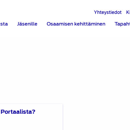
Yhteystiedot
K
ista
Jäsenille
Osaamisen kehittäminen
Tapah
Portaalista?