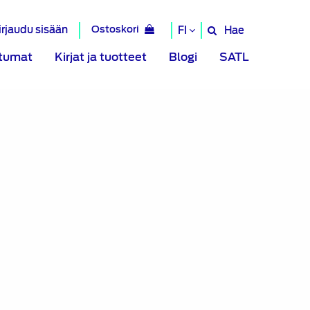
irjaudu sisään
Ostoskori
Hae
FI
Hae
sivustolta
tumat
Kirjat ja tuotteet
Blogi
SATL