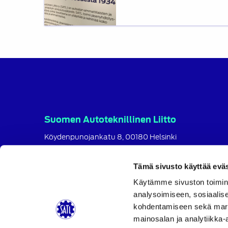
Suomen Autoteknillinen Liitto
Köydenpunojankatu 8, 00180 Helsinki
puh.
09 694 4724
satl@satl.fi
Tämä sivusto käyttää eväs
Toimihenkilöt
Käytämme sivuston toimin
analysoimiseen, sosiaalis
Laskutusosoitteet
kohdentamiseen sekä markk
SATL
SATL
SATL
mainosalan ja analytiikka-