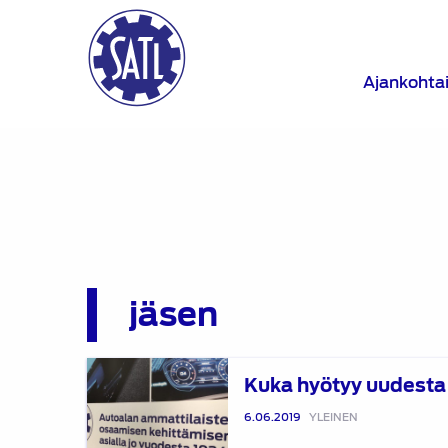
Ajankohta
jäsen
Kuka
Kuka hyötyy uudesta 
hyötyy
uudesta
6.06.2019
YLEINEN
Portaalista?