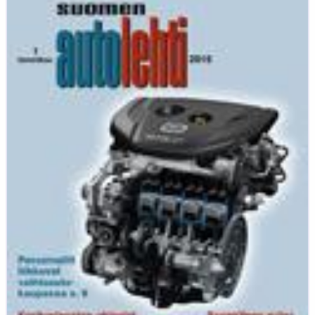
Autolehti
1/2015
ilmestyy
perjantaina
2.1.2015