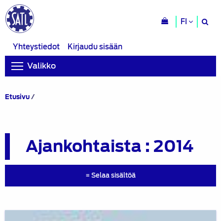
H
FI
si
Yhteystiedot
Kirjaudu sisään
Valikko
Archives
Etusivu
/
for
2014
Ajankohtaista : 2014
≡ Selaa sisältöä
Suomen