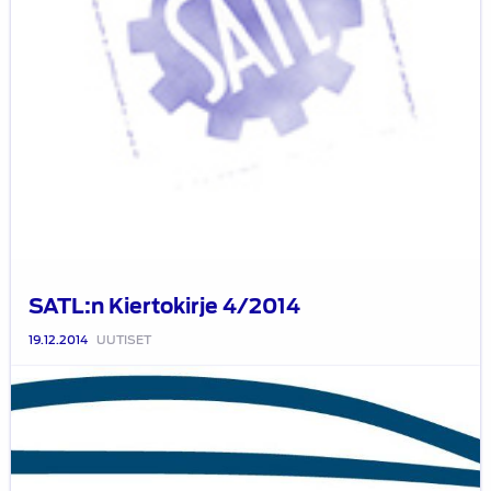
SATL:n Kiertokirje 4/2014
19.12.2014
UUTISET
Vuoden
Auto
Suomessa
on
valittu,