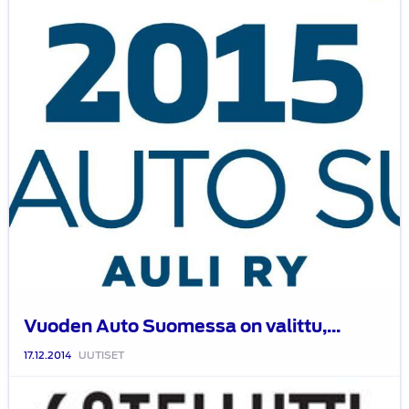
SATL:n
entiset
vastuuhenkilöt
saivat
tunnustuksia
Vuoden Auto Suomessa on valittu,...
17.12.2014
UUTISET
SATL:n
jäsenlehti