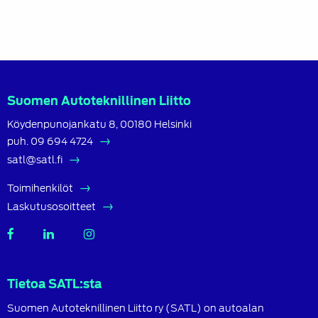
Suomen Autoteknillinen Liitto
Köydenpunojankatu 8, 00180 Helsinki
puh.
09 694 4724
satl@satl.fi
Toimihenkilöt
Laskutusosoitteet
SATL
SATL
SATL
Facebook
LinkedIn
Instagram
Tietoa SATL:sta
Suomen Autoteknillinen Liitto ry (SATL) on autoalan