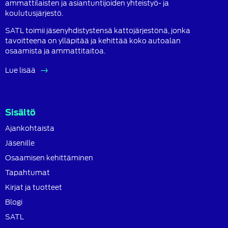
ammattilaisten ja asiantuntijoiden yhteistyö- ja
koulutusjärjestö.
SATL toimii jäsenyhdistystensä kattojärjestönä, jonka
tavoitteena on ylläpitää ja kehittää koko autoalan
osaamista ja ammattitaitoa.
Lue lisää
Sisältö
Ajankohtaista
Jäsenille
Osaamisen kehittäminen
Tapahtumat
Kirjat ja tuotteet
Blogi
SATL