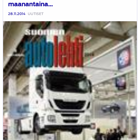
maanantaina...
28.11.2014
UUTISET
Suomen
Autolehti
9/2014
ilmestyy
maanantaina
3.11.2014