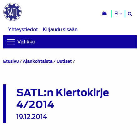
H
FI
si
Yhteystiedot
Kirjaudu sisään
Valikko
SATL:n
Etusivu
/
Ajankohtaista
/
Uutiset
/
Kiertokirje
4/2014
SATL:n Kiertokirje
4/2014
19.12.2014