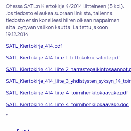
Ohessa SATL:n Kiertokirje 4/2014 liitteineen (5 kpl).
Jos tiedosto ei aukea suoraan linkistä, tallenna
tiedosto ensin konelleesi hiiren oikean näppäimen
alta löytyvän valikon kautta. Laitettu jakoon
19.12.2014.
SATL_Kiertokirje_414.pdf
SATL_Kiertokirje_414_liite_1_Liittokokousaloite.pdf
SATL_Kiertokirje_414_liite_2_harrastepalkintosaannot.
SATL_Kiertokirje_414_liite_3_yhdistysten_syksyn_14_to
SATL_Kiertokirje_414_liite_4_toimihenkilokaavake.pdf
SATL_Kiertokirje_414_liite_4_toimihenkilokaavake.doc
”