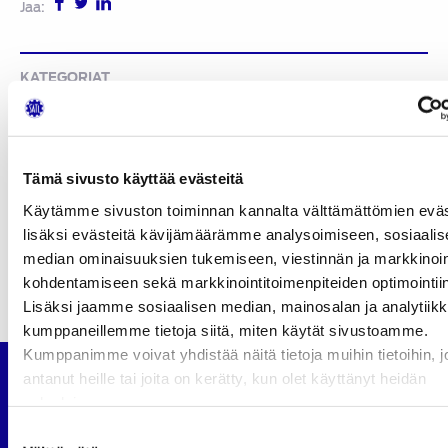
Jaa:
KATEGORIAT
Uutiset
Artikkelien
Vuoden Auto Suomessa on valittu, SATL:n entiset
selaus
Tämä sivusto käyttää evästeitä
vastuuhenkilöt saivat tunnustuksia
Käytämme sivuston toiminnan kannalta välttämättömien evä
Suomen Autolehti 1/2015 ilmestyy perjantaina 2.1.2015
lisäksi evästeitä kävijämäärämme analysoimiseen, sosiaalis
median ominaisuuksien tukemiseen, viestinnän ja markkinoi
kohdentamiseen sekä markkinointitoimenpiteiden optimointiin
Lisäksi jaamme sosiaalisen median, mainosalan ja analytiikk
kumppaneillemme tietoja siitä, miten käytät sivustoamme.
Kumppanimme voivat yhdistää näitä tietoja muihin tietoihin, jo
antanut heille tai joita on kerätty, kun olet käyttänyt heidän
Suomen Autoteknillinen Liitto
palvelujaan.
Köydenpunojankatu 8, 00180 Helsinki
Suostumuksen