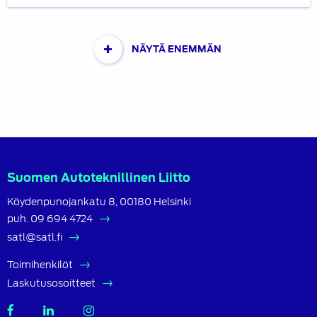
+
NÄYTÄ ENEMMÄN
Suomen Autoteknillinen Liitto
Köydenpunojankatu 8, 00180 Helsinki
puh.
09 694 4724
satl@satl.fi
Toimihenkilöt
Laskutusosoitteet
SATL
SATL
SATL