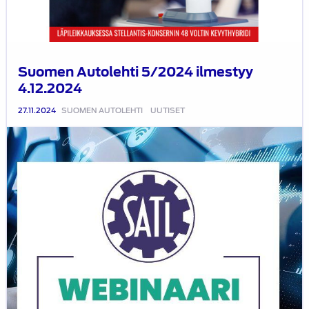
Suomen Autolehti 5/2024 ilmestyy
4.12.2024
27.11.2024
SUOMEN AUTOLEHTI
UUTISET
Webinaaritallenne
Lahden
ATY:n
vierailusta
Lebigem
Oy:ssä