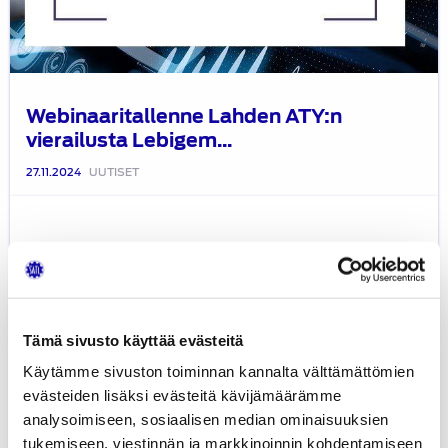
Webinaaritallenne Lahden ATY:n
vierailusta Lebigem...
27.11.2024
UUTISET
-25
%
Black
Friday
-
alennus
Tämä sivusto käyttää evästeitä
perjantaina
Käytämme sivuston toiminnan kannalta välttämättömien
29.11.2024
evästeiden lisäksi evästeitä kävijämäärämme
SATL:n
analysoimiseen, sosiaalisen median ominaisuuksien
kirjakaupassa
tukemiseen, viestinnän ja markkinoinnin kohdentamiseen