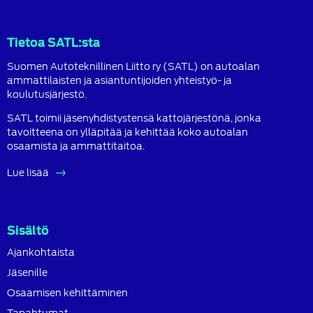
Facebook
LinkedIn
Instagram
Tietoa SATL:sta
Suomen Autoteknillinen Liitto ry (SATL) on autoalan
ammattilaisten ja asiantuntijoiden yhteistyö- ja
koulutusjärjestö.
SATL toimii jäsenyhdistystensä kattojärjestönä, jonka
tavoitteena on ylläpitää ja kehittää koko autoalan
osaamista ja ammattitaitoa.
Lue lisää
Sisältö
Ajankohtaista
Jäsenille
Osaamisen kehittäminen
Tapahtumat