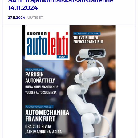
SATL:n ajankohtaiskatsaustallenne
14.11.2024
27.11.2024
UUTISET
Suomen
Autolehti
5/2024
ilmestyy
4.12.2024