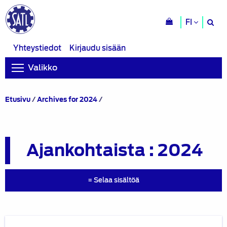
H
FI
si
Yhteystiedot
Kirjaudu sisään
Valikko
Sivu
Etusivu
/
Archives for 2024
/
2
Ajankohtaista : 2024
≡ Selaa sisältöä
SATL:n