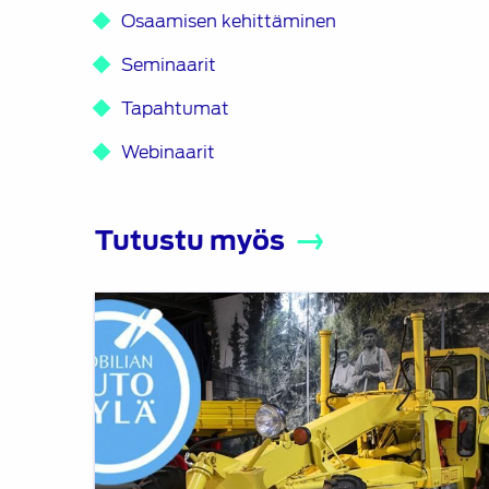
Osaamisen kehittäminen
Seminaarit
Tapahtumat
Webinaarit
Tutustu myös
Tutustuminen
Mobilian
Autokylään
10.6.2021
kello
15:00