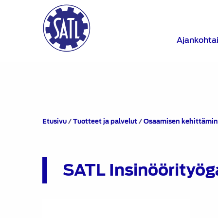
Ajankohta
Etusivu
/
Tuotteet ja palvelut
/
Osaamisen kehittämi
SATL Insinöörityö