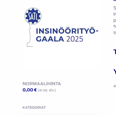
S
I
p
%
t
NORMAALIHINTA
A
0,00
€
(ei sis. alv.)
KATEGORIAT