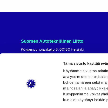
Suomen Autoteknillinen Liitto
Köydenpunojankatu 8, 00180 Helsinki
puh.
09 694 4724
satl@satl.fi
Tämä sivusto käyttää eväs
Toimihenkilöt
Käytämme sivuston toimin
analysoimiseen, sosiaalis
Laskutusosoitteet
kohdentamiseen sekä markk
SATL
SATL
SATL
mainosalan ja analytiikka-
Facebook
LinkedIn
Instagram
Kumppanimme voivat yhdistää 
kun olet käyttänyt heidän 