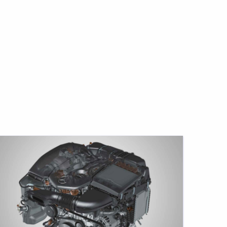
eselauto-
as