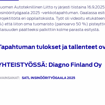
uomen Autoteknillinen Liitto ry järjesti tiistaina 16.9.20
nsinöörityögaala 2025 -verkkotapahtuman. Gaalassa esite
rojektitöitä eri oppilaitoksista. Työt oli videoitu etukät
) että liiton oma tuomaristo (painoarvo 50 %) pisteyttivä
ilaisuuden päätteeksi palkittiin kolme parasta esitystä.
Tapahtuman tulokset ja tallenteet o
YHTEISTYÖSSÄ: Diagno Finland Oy
VAINSANAT:
SATL INSINÖÖRITYÖGAALA 2025