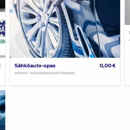
Sähköauto-opas
€
0,00
€
OPPAAT
OSAAMISEN KEHITTÄMINEN