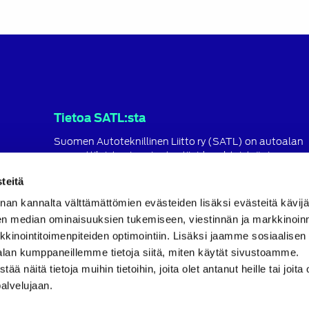
Tietoa SATL:sta
Suomen Autoteknillinen Liitto ry (SATL) on autoalan
ammattilaisten ja asiantuntijoiden yhteistyö- ja
koulutusjärjestö.
teitä
SATL toimii jäsenyhdistystensä kattojärjestönä, jonka
nan kannalta välttämättömien evästeiden lisäksi evästeitä käv
tavoitteena on ylläpitää ja kehittää koko autoalan o
ja ammattitaitoa.
en median ominaisuuksien tukemiseen, viestinnän ja markkinoin
inointitoimenpiteiden optimointiin. Lisäksi jaamme sosiaalisen
Lue lisää
alan kumppaneillemme tietoja siitä, miten käytät sivustoamme.
näitä tietoja muihin tietoihin, joita olet antanut heille tai joita 
palvelujaan.