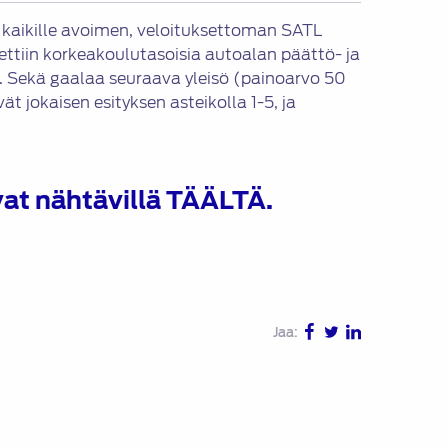
25 kaikille avoimen, veloituksettoman SATL
ttiin korkeakoulutasoisia autoalan päättö- ja
een. Sekä gaalaa seuraava yleisö (painoarvo 50
t jokaisen esityksen asteikolla 1-5, ja
vat nähtävillä
TÄÄLTÄ
.
Jaa: