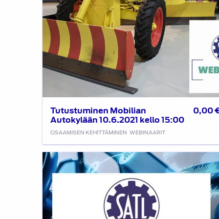
Tutustuminen Mobilian
0,00
Autokylään 10.6.2021 kello 15:00
OSAAMISEN KEHITTÄMINEN
WEBINAARIT
Liikenteen
trendit
9.11.2020