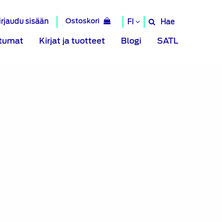
irjaudu sisään
Ostoskori
Hae
FI
Hae
sivustolta
tumat
Kirjat ja tuotteet
Blogi
SATL