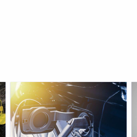
Sähköauto-
Di
opas
op