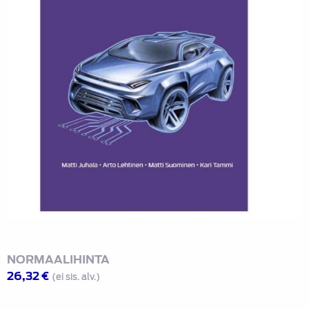
NORMAALIHINTA
26,32
€
(ei sis. alv.)