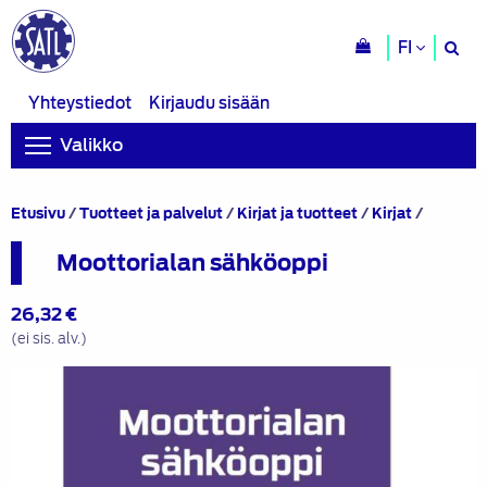
H
FI
si
Yhteystiedot
Kirjaudu sisään
Valikko
Moottor
Etusivu
/
Tuotteet ja palvelut
/
Kirjat ja tuotteet
/
Kirjat
/
sähköop
Moottorialan sähköoppi
26,32
€
(ei sis. alv.)