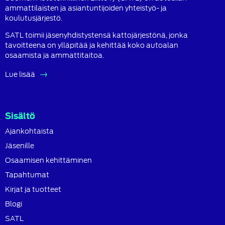
ammattilaisten ja asiantuntijoiden yhteistyö- ja
koulutusjärjestö.
SATL toimii jäsenyhdistystensä kattojärjestönä, jonka
tavoitteena on ylläpitää ja kehittää koko autoalan
osaamista ja ammattitaitoa.
Lue lisää
Sisältö
Ajankohtaista
Jäsenille
Osaamisen kehittäminen
Tapahtumat
Kirjat ja tuotteet
Blogi
SATL