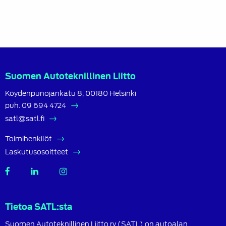
Suomen Autoteknillinen Liitto
Köydenpunojankatu 8, 00180 Helsinki
puh.
09 694 4724
satl@satl.fi
Toimihenkilöt
Laskutusosoitteet
SATL
SATL
SATL
Facebook
LinkedIn
Instagram
Tietoa SATL:sta
Suomen Autoteknillinen Liitto ry (SATL) on autoalan