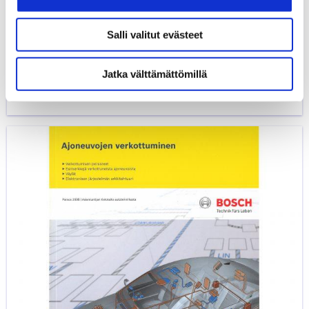
Salli valitut evästeet
Autotekniikan ammattisanasto
44,00
€
Jatka välttämättömillä
BOSCH - TEKNISTÄ TIETOUTTA
KIRJAT
Ajoneuvojen
verkottuminen