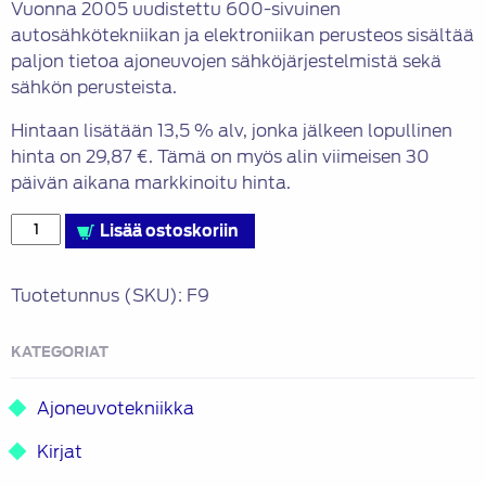
Vuonna 2005 uudistettu 600-sivuinen
autosähkötekniikan ja elektroniikan perusteos sisältää
paljon tietoa ajoneuvojen sähköjärjestelmistä sekä
sähkön perusteista.
Hintaan lisätään 13,5 % alv, jonka jälkeen lopullinen
hinta on 29,87 €. Tämä on myös alin viimeisen 30
päivän aikana markkinoitu hinta.
Moottorialan
Lisää ostoskoriin
sähköoppi
määrä
Tuotetunnus (SKU):
F9
KATEGORIAT
Ajoneuvotekniikka
Kirjat