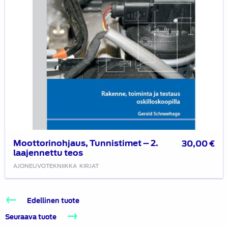
Moottorinohjaus, Tunnistimet – 2.
30,00
€
laajennettu teos
AJONEUVOTEKNIIKKA
KIRJAT
Edellinen tuote
Seuraava tuote