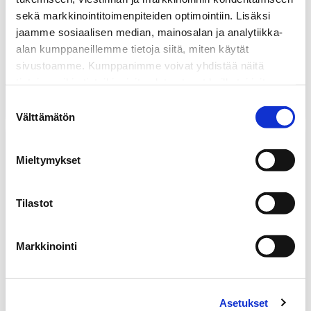
sekä markkinointitoimenpiteiden optimointiin. Lisäksi
jaamme sosiaalisen median, mainosalan ja analytiikka-
alan kumppaneillemme tietoja siitä, miten käytät
sivustoamme. Kumppanimme voivat yhdistää näitä
tietoja muihin tietoihin, joita olet antanut heille tai joita on
kerätty, kun olet käyttänyt heidän palvelujaan.
Suostumuksen
Välttämätön
valinta
Vaihtosähkögeneraattorit
7,02
€
Mieltymykset
BOSCH - TEKNISTÄ TIETOUTTA
KIRJAT
Tilastot
Autotekniikan
ammattisanasto
Markkinointi
Asetukset