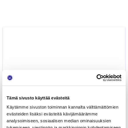
Jaa:
AVAINSANAT:
AUTOTEKNIIKKA
,
HENKILÖAUTOJEN ILMASTOINTILAITTEET
,
HYBRIDI- JA SÄHKÖAJONEUVOTEKNIIKKA
,
KIRJAT
,
SÄHKÖTYÖTURVALLISUUS
Tutustu myös
Vaihtosähkögeneraattorit
Tämä sivusto käyttää evästeitä
Käytämme sivuston toiminnan kannalta välttämättömien
evästeiden lisäksi evästeitä kävijämäärämme
analysoimiseen, sosiaalisen median ominaisuuksien
tukemiseen, viestinnän ja markkinoinnin kohdentamiseen