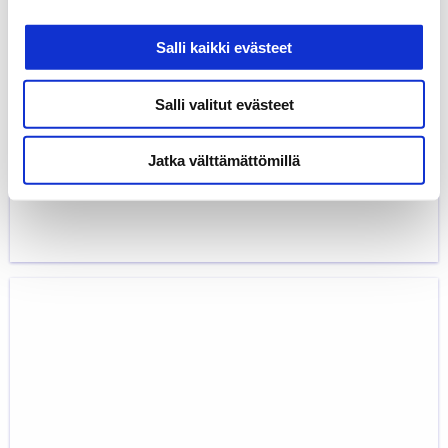
Salli kaikki evästeet
Salli valitut evästeet
Jatka välttämättömillä
Autotekniikan ammattisanasto
44,00
€
BOSCH - TEKNISTÄ TIETOUTTA
KIRJAT
Moottorialan
sähköoppi