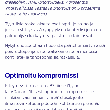
dieselöljyn FAME-pitoisuudeksi 7 prosenttia.
Yhdysvalloissa vastaava pitoisuus on 5 prosenttia
(kuva: Juha Kiiskinen).
Tyypillisiä raaka-aineita ovat rypsi- ja soijaöljy,
joissain yhteyksissä ryöpytyksen kohteeksi joutunut
palmuöljy sekä käytetyt paisto- ja eläinrasvat.
Nykytrendissä ollaan tiedoista päätellen siirtymässä
pois ruokapohjaisista raaka-aineista ja menossa
kohti jäte- ja tähdepohjaisia ratkaisuja.
Optimoitu kompromissi
Kiteytetysti ilmaistuna B7-dieselöljy on
lainsäädännöllisesti optimoitu kompromissi, ei
niinkään varsinainen ’vihreä’ diesel, jonka
ilmastovaikutusta pidetään kohtalaisen pienenä,
mutta ei mitenkään merkityksettömänä.