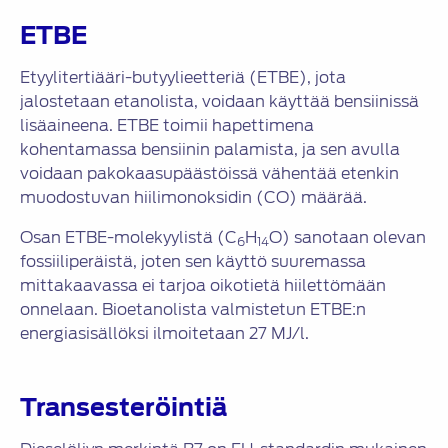
ETBE
Etyylitertiääri-butyylieetteriä (ETBE), jota
jalostetaan etanolista, voidaan käyttää bensiinissä
lisäaineena. ETBE toimii hapettimena
kohentamassa bensiinin palamista, ja sen avulla
voidaan pakokaasupäästöissä vähentää etenkin
muodostuvan hiilimonoksidin (CO) määrää.
Osan ETBE-molekyylistä (C
H
O) sanotaan olevan
6
14
fossiiliperäistä, joten sen käyttö suuremassa
mittakaavassa ei tarjoa oikotietä hiilettömään
onnelaan. Bioetanolista valmistetun ETBE:n
energiasisällöksi ilmoitetaan 27 MJ/l.
Transesteröintiä