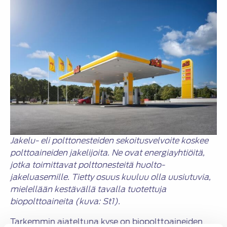
Jakelu- eli polttonesteiden sekoitusvelvoite koskee
polttoaineiden jakelijoita. Ne ovat energiayhtiöitä,
jotka toimittavat polttonesteitä huolto-
jakeluasemille. Tietty osuus kuuluu olla uusiutuvia,
mielellään kestävällä tavalla tuotettuja
biopolttoaineita (kuva: St1).
Tarkemmin ajateltuna kyse on biopolttoaineiden