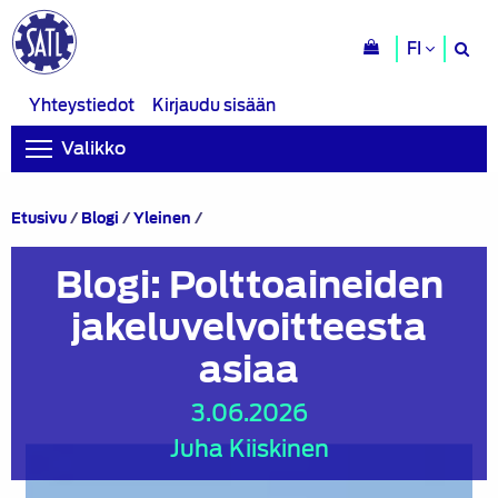
H
FI
si
Yhteystiedot
Kirjaudu sisään
Valikko
Blogi:
Etusivu
/
Blogi
/
Yleinen
/
Polttoaineiden
jakeluvelvoitteesta
Blogi: Polttoaineiden
asiaa
jakeluvelvoitteesta
asiaa
3.06.2026
Juha Kiiskinen