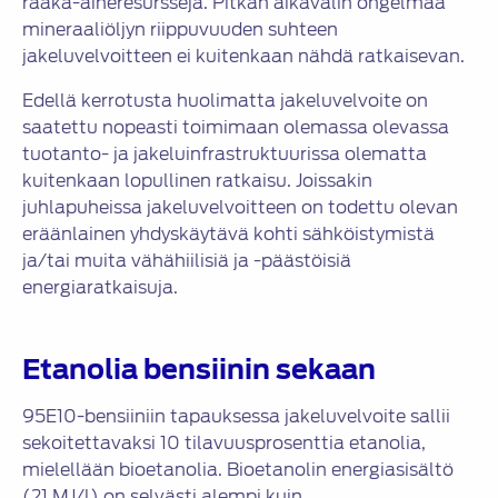
raaka-aineresursseja. Pitkän aikavälin ongelmaa
mineraaliöljyn riippuvuuden suhteen
jakeluvelvoitteen ei kuitenkaan nähdä ratkaisevan.
Edellä kerrotusta huolimatta jakeluvelvoite on
saatettu nopeasti toimimaan olemassa olevassa
tuotanto- ja jakeluinfrastruktuurissa olematta
kuitenkaan lopullinen ratkaisu. Joissakin
juhlapuheissa jakeluvelvoitteen on todettu olevan
eräänlainen yhdyskäytävä kohti sähköistymistä
ja/tai muita vähähiilisiä ja -päästöisiä
energiaratkaisuja.
Etanolia bensiinin sekaan
95E10-bensiiniin tapauksessa jakeluvelvoite sallii
sekoitettavaksi 10 tilavuusprosenttia etanolia,
mielellään bioetanolia. Bioetanolin energiasisältö
(21 MJ/l) on selvästi alempi kuin