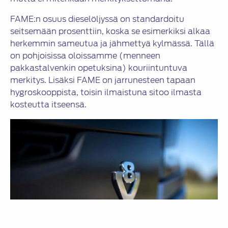
FAME:n osuus dieselöljyssä on standardoitu
seitsemään prosenttiin, koska se esimerkiksi alkaa
herkemmin sameutua ja jähmettyä kylmässä. Tällä
on pohjoisissa oloissamme (menneen
pakkastalvenkin opetuksina) kouriintuntuva
merkitys. Lisäksi FAME on jarrunesteen tapaan
hygroskooppista, toisin ilmaistuna sitoo ilmasta
kosteutta itseensä.