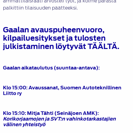
ammattilaisraati arvosteli työt, ja kolme parasta
palkittiin tilaisuuden päätteeksi.
Gaalan avauspuheenvuoro,
kilpailuesitykset ja tulosten
julkistaminen löytyvät
TÄÄLTÄ
.
Gaalan aikataulutus (suuntaa-antava):
Klo 15:00: Avaussanat, Suomen Autoteknillinen
Liitto ry
Klo 15:10: Mitja Tähti
(Seinäjoen AMK)
:
Korikorjaamojen ja SVT:n vahinkotarkastajien
välinen yhteistyö