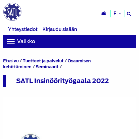
H
FI
si
Yhteystiedot
Kirjaudu sisään
Valikko
Etusivu
/
Tuotteet ja palvelut
/
Osaamisen
SATL
kehittäminen
/
Seminaarit
/
Insinöörityögaala
2022
SATL Insinöörityögaala 2022