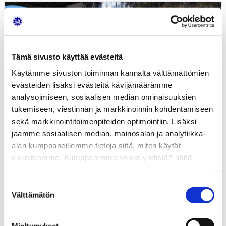
Tutustuminen
Mobilian
Autokylään
10.6.2021
kello
Tämä sivusto käyttää evästeitä
15:00
Käytämme sivuston toiminnan kannalta välttämättömien
evästeiden lisäksi evästeitä kävijämäärämme
analysoimiseen, sosiaalisen median ominaisuuksien
tukemiseen, viestinnän ja markkinoinnin kohdentamiseen
sekä markkinointitoimenpiteiden optimointiin. Lisäksi
jaamme sosiaalisen median, mainosalan ja analytiikka-
alan kumppaneillemme tietoja siitä, miten käytät
sivustoamme. Kumppanimme voivat yhdistää näitä
tietoja muihin tietoihin, joita olet antanut heille tai joita on
kerätty, kun olet käyttänyt heidän palvelujaan.
Suostumuksen
Välttämätön
valinta