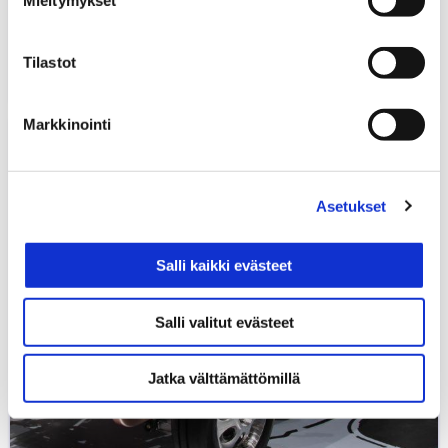
Mieltymykset
Tutustuminen Mobilian Autokylään
0,00
€
10.6.2021 kello 15:00
OSAAMISEN KEHITTÄMINEN
WEBINAARIT
Tilastot
Markkinointi
SATL
Insinöörityögaala
2020
Asetukset
Salli kaikki evästeet
Salli valitut evästeet
Jatka välttämättömillä