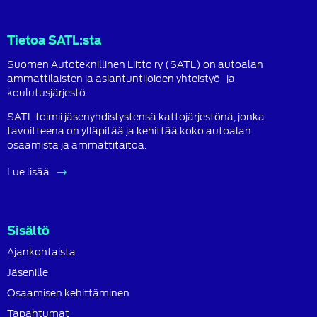
Facebook
LinkedIn
Instagram
Tietoa SATL:sta
Suomen Autoteknillinen Liitto ry (SATL) on autoalan
ammattilaisten ja asiantuntijoiden yhteistyö- ja
koulutusjärjestö.
SATL toimii jäsenyhdistystensä kattojärjestönä, jonka
tavoitteena on ylläpitää ja kehittää koko autoalan
osaamista ja ammattitaitoa.
Lue lisää
Sisältö
Ajankohtaista
Jäsenille
Osaamisen kehittäminen
Tapahtumat