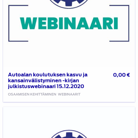
Autoalan koulutuksen kasvu ja
0,00
€
kansainvälistyminen -kirjan
julkistuswebinaari 15.12.2020
OSAAMISEN KEHITTÄMINEN
WEBINAARIT
Autoalan
sähkötyöturvallisuus
SFS
6002: