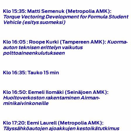
Klo 15:35: Matti Semenuk
(Metropolia AMK)
:
Torque Vectoring Development for Formula Student
Vehicle (esitys suomeksi)
Klo 16:05 : Roope Kurki
(Tampereen AMK)
:
Kuorma‐
auton teknisen erittelyn vaikutus
polttoaineenkulutukseen
Klo 16:35: Tauko 15 min
Klo 16:50: Eemeli Ilomäki
(Seinäjoen AMK)
:
Huoltoverkoston rakentaminen Airman‐
minikaivinkoneille
Klo 17:20: Eemi Laurell
(Metropolia AMK)
:
Täyssähköautojen ajoakkujen kestoikätutkimus