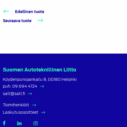
Edellinen tuote
Seuraava tuote
Suomen Autoteknillinen Liitto
Köydenpunojankatu 8, 00180 Helsinki
puh.
09 694 4724
satl@satl.fi
Toimihenkilöt
Laskutusosoitteet
SATL
SATL
SATL