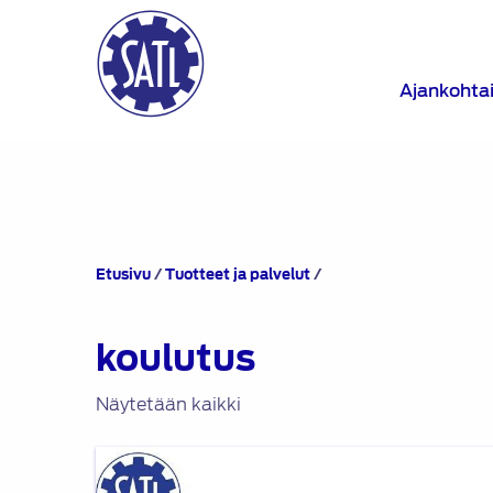
Ajankohta
Tuotteet
Etusivu
/
Tuotteet ja palvelut
/
avainsanalla
“koulutus”
koulutus
Näytetään kaikki
SATL
Insinöörityögaala