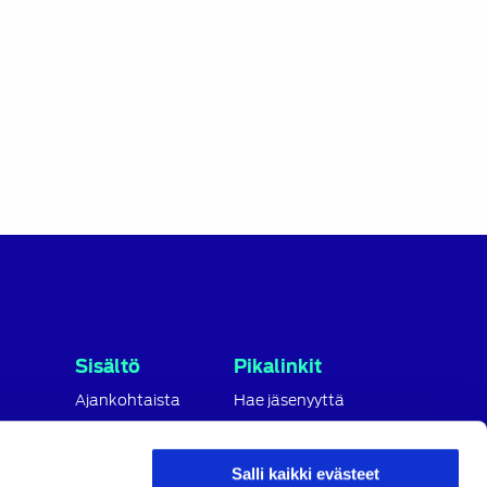
Sisältö
Pikalinkit
Ajankohtaista
Hae jäsenyyttä
Jäsenille
Paikallisyhdistykset
Osaamisen
Jäsenrekisterin
Salli kaikki evästeet
kehittäminen
extranet