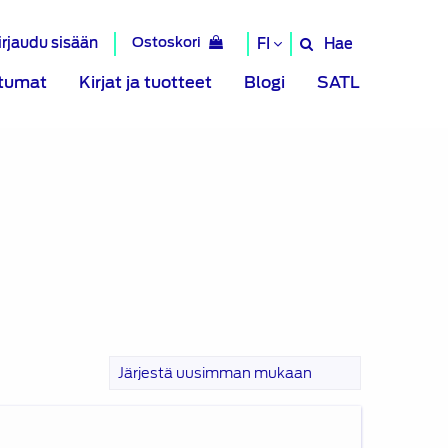
irjaudu sisään
Ostoskori
Hae
FI
Hae
sivustolta
tumat
Kirjat ja tuotteet
Blogi
SATL
toalan
ulutuksen