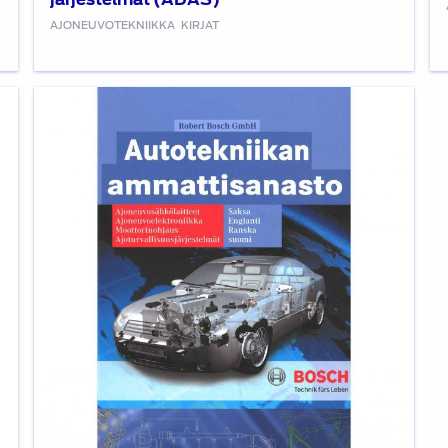
AJONEUVOTEKNIIKKA
KIRJAT
Autotekniikan
ammattisanasto