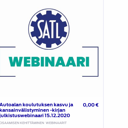
svu
nsainvälistyminen
rjan
lkistuswebinaari
.12.2020
Autoalan koulutuksen kasvu ja
0,00
€
kansainvälistyminen -kirjan
julkistuswebinaari 15.12.2020
OSAAMISEN KEHITTÄMINEN
WEBINAARIT