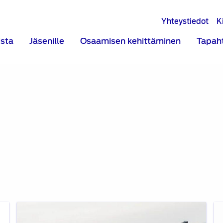
Yhteystiedot
K
ista
Jäsenille
Osaamisen kehittäminen
Tapah
Metropolia
Au
Formula
ko