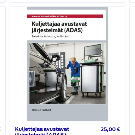
Kuljettajaa
Mo
avustavat
va
järjestelmät
(ADAS)
Kuljettajaa avustavat
€
25,00
€
järjestelmät (ADAS)