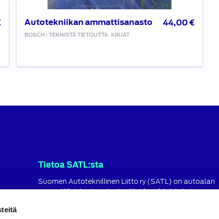
Autotekniikan ammattisanasto
€
44,00
€
BOSCH - TEKNISTÄ TIETOUTTA
KIRJAT
Tietoa SATL:sta
Suomen Autoteknillinen Liitto ry (SATL) on autoalan
ammattilaisten ja asiantuntijoiden yhteistyö- ja
koulutusjärjestö.
teitä
SATL toimii jäsenyhdistystensä kattojärjestönä, jonka