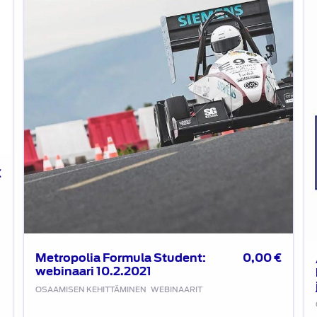
Student:
ka
webinaari
ja
10.2.2021
ka
-
ki
ju
15
€
Metropolia Formula Student:
0,00
€
webinaari 10.2.2021
OSAAMISEN KEHITTÄMINEN
WEBINAARIT