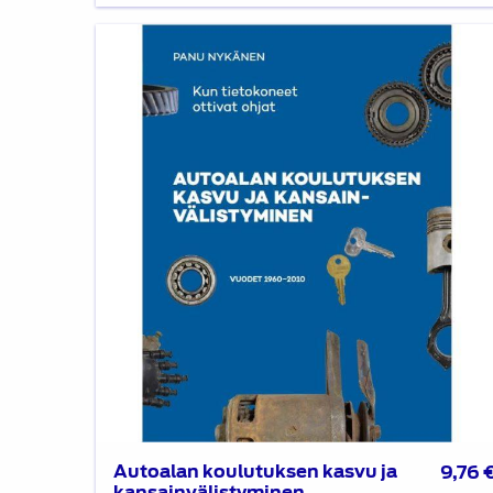
Autoalan
koulutuksen
kasvu
ja
kansainvälistyminen
Autoalan koulutuksen kasvu ja
9,76
kansainvälistyminen