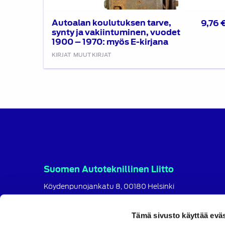
Autoalan koulutuksen tarve,
9,76
synty ja vakiintuminen, vuodet
1900 – 1970: myös E-kirjana
KIRJAT
MUUT KIRJAT
Suomen Autoteknillinen Liitto
Köydenpunojankatu 8, 00180 Helsinki
puh.
09 694 4724
satl@satl.fi
Tämä sivusto käyttää eväs