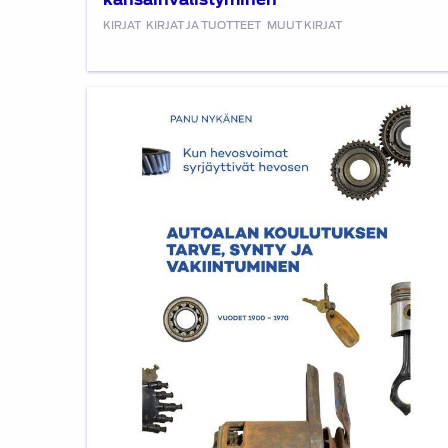
KIRJAT
KIRJAT JA TUOTTEET
MUUT KIRJAT
Autoalan
koulutuksen
tarve,
synty
ja
vakiintuminen,
vuodet
1900
–
1970:
myös
E-
kirjana