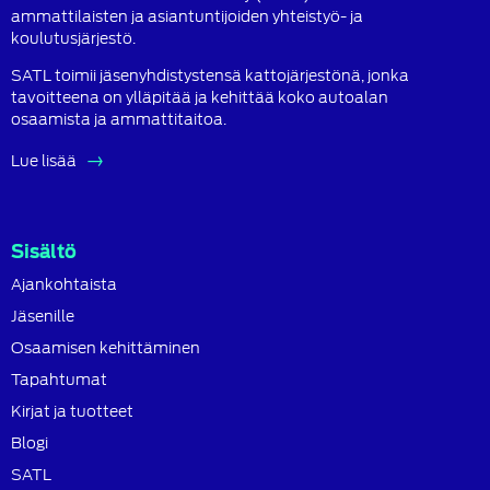
ammattilaisten ja asiantuntijoiden yhteistyö- ja
koulutusjärjestö.
SATL toimii jäsenyhdistystensä kattojärjestönä, jonka
tavoitteena on ylläpitää ja kehittää koko autoalan
osaamista ja ammattitaitoa.
Lue lisää
Sisältö
Ajankohtaista
Jäsenille
Osaamisen kehittäminen
Tapahtumat
Kirjat ja tuotteet
Blogi
SATL