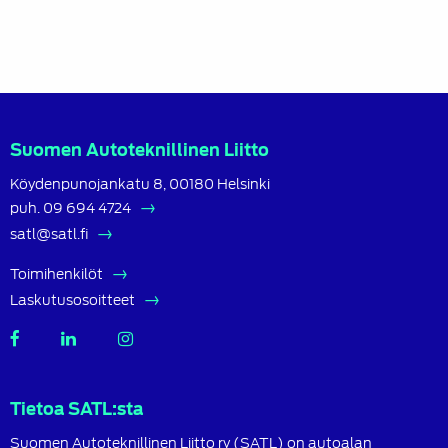
Suomen Autoteknillinen Liitto
Köydenpunojankatu 8, 00180 Helsinki
puh.
09 694 4724
satl@satl.fi
Toimihenkilöt
Laskutusosoitteet
SATL
SATL
SATL
Facebook
LinkedIn
Instagram
Tietoa SATL:sta
Suomen Autoteknillinen Liitto ry (SATL) on autoalan