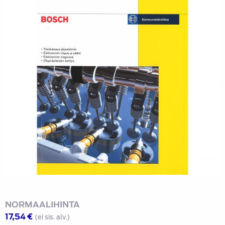
NORMAALIHINTA
17,54
€
(ei sis. alv.)