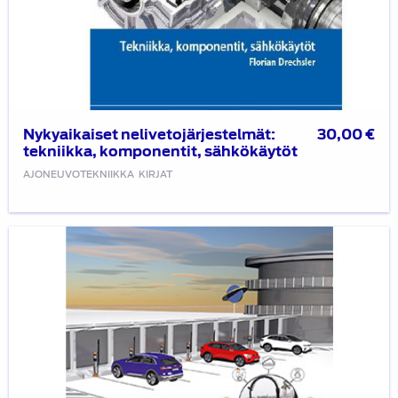
Nykyaikaiset nelivetojärjestelmät:
30,00
€
tekniikka, komponentit, sähkökäytöt
AJONEUVOTEKNIIKKA
KIRJAT
Sähköautot
ja
latausjärjestelmät
2022,
6.
uudistettu
painos