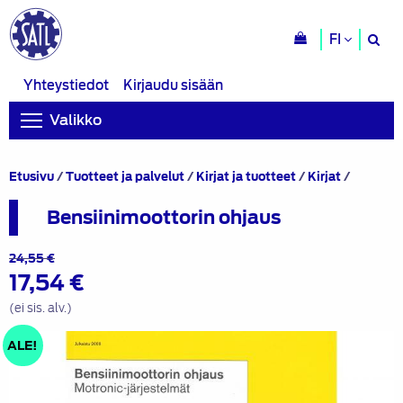
H
FI
si
Yhteystiedot
Kirjaudu sisään
Valikko
Bensiin
Etusivu
/
Tuotteet ja palvelut
/
Kirjat ja tuotteet
/
Kirjat
/
ohjaus
Bensiinimoottorin ohjaus
Alkuperäinen
Nykyinen
24,55
€
17,54
€
hinta
hinta
oli:
on:
(ei sis. alv.)
24,55 €.
17,54 €.
ALE!