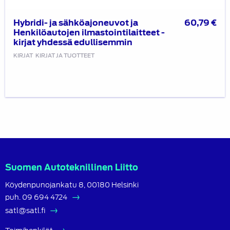
Hybridi- ja sähköajoneuvot ja
60,79
€
Henkilöautojen ilmastointilaitteet -
kirjat yhdessä edullisemmin
KIRJAT
KIRJAT JA TUOTTEET
Suomen Autoteknillinen Liitto
Köydenpunojankatu 8, 00180 Helsinki
puh.
09 694 4724
satl@satl.fi