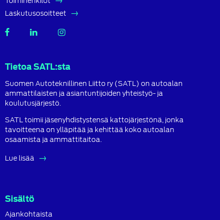
Toimihenkilöt
Laskutusosoitteet
SATL
SATL
SATL
Facebook
LinkedIn
Instagram
Tietoa SATL:sta
Suomen Autoteknillinen Liitto ry (SATL) on autoalan
ammattilaisten ja asiantuntijoiden yhteistyö- ja
koulutusjärjestö.
SATL toimii jäsenyhdistystensä kattojärjestönä, jonka
tavoitteena on ylläpitää ja kehittää koko autoalan
osaamista ja ammattitaitoa.
Lue lisää
Sisältö
Ajankohtaista