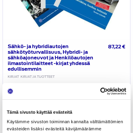
yhdessä
edullisemmin
Sähkö- ja hybridiautojen
87,22
€
sähkötyöturvallisuus, Hybridi- ja
sähköajoneuvot ja Henkilöautojen
ilmastointilaitteet -kirjat yhdessä
edullisemmin
KIRJAT
KIRJAT JA TUOTTEET
Litiumioniakkutekniikka
ja
Hybridi-
Tämä sivusto käyttää evästeitä
ja
Käytämme sivuston toiminnan kannalta välttämättömien
sähköajoneuvot
evästeiden lisäksi evästeitä kävijämäärämme
-