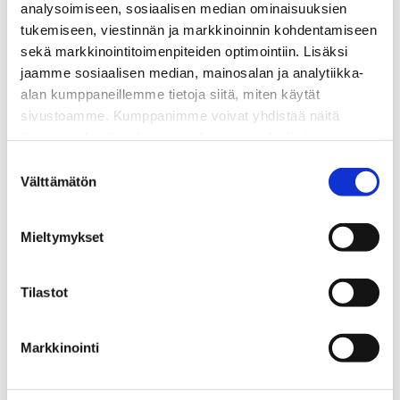
analysoimiseen, sosiaalisen median ominaisuuksien
kirjat
tukemiseen, viestinnän ja markkinoinnin kohdentamiseen
yhdessä
sekä markkinointitoimenpiteiden optimointiin. Lisäksi
edullisemmin
jaamme sosiaalisen median, mainosalan ja analytiikka-
alan kumppaneillemme tietoja siitä, miten käytät
sivustoamme. Kumppanimme voivat yhdistää näitä
tietoja muihin tietoihin, joita olet antanut heille tai joita on
kerätty, kun olet käyttänyt heidän palvelujaan.
Suostumuksen
Välttämätön
valinta
Mieltymykset
Litiumioniakkutekniikka ja Hybridi- ja
60,79
€
Tilastot
sähköajoneuvot -kirjat yhdessä
edullisemmin
KIRJAT
KIRJAT JA TUOTTEET
Markkinointi