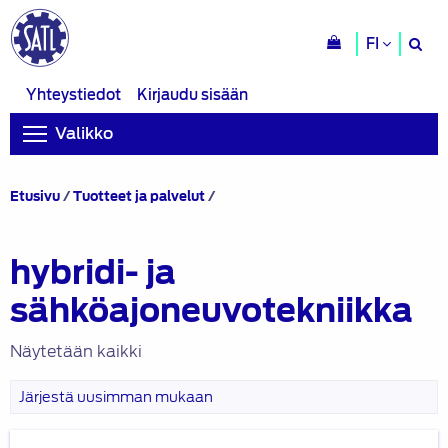
H
FI
si
Yhteystiedot
Kirjaudu sisään
Valikko
Tuotteet
Etusivu
/
Tuotteet ja palvelut
/
avainsanalla
“hybridi-
ja
hybridi- ja
sähköajoneuvotekniikka”
sähköajoneuvotekniikka
Näytetään kaikki
Sähkö-