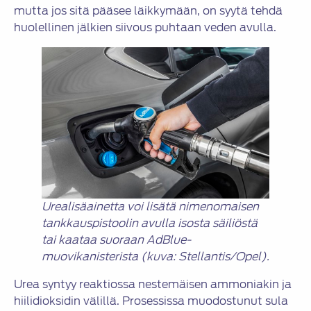
mutta jos sitä pääsee läikkymään, on syytä tehdä
huolellinen jälkien siivous puhtaan veden avulla.
Urealisäainetta voi lisätä nimenomaisen
tankkauspistoolin avulla isosta säiliöstä
tai kaataa suoraan AdBlue-
muovikanisterista (kuva: Stellantis/Opel).
Urea syntyy reaktiossa nestemäisen ammoniakin ja
hiilidioksidin välillä. Prosessissa muodostunut sula