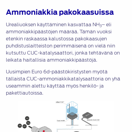
Ammoniakkia pakokaasuissa
Urealiuoksen käyttäminen kasvattaa NH
– eli
3
ammoniakkipäästöjen määrää. Tämän vuoksi
etenkin raskaassa kalustossa pakokaasujen
puhdistuslaitteiston perimmäisenä on vielä niin
kutsuttu CUC-katalysaattori, jonka tehtävänä on
leikata haitallisia ammoniakkipäästöjä.
Uusimpien Euro 6d-päästökiristysten myötä
tällaista CUC-ammoniakkikatalysaattoria on yhä
useammin alettu käyttää myös henkilö- ja
pakettiautoissa.