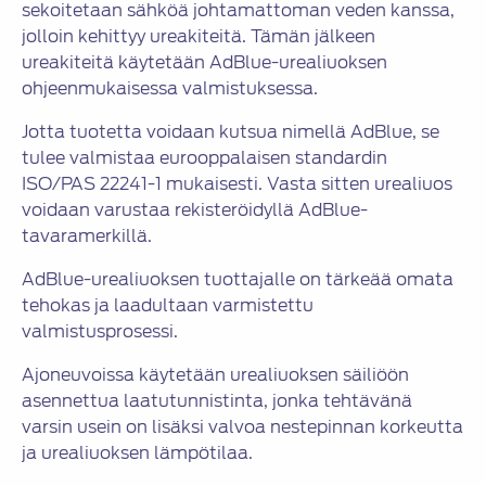
sekoitetaan sähköä johtamattoman veden kanssa,
jolloin kehittyy ureakiteitä. Tämän jälkeen
ureakiteitä käytetään AdBlue-urealiuoksen
ohjeenmukaisessa valmistuksessa.
Jotta tuotetta voidaan kutsua nimellä AdBlue, se
tulee valmistaa eurooppalaisen standardin
ISO/PAS 22241-1 mukaisesti. Vasta sitten urealiuos
voidaan varustaa rekisteröidyllä AdBlue-
tavaramerkillä.
AdBlue-urealiuoksen tuottajalle on tärkeää omata
tehokas ja laadultaan varmistettu
valmistusprosessi.
Ajoneuvoissa käytetään urealiuoksen säiliöön
asennettua laatutunnistinta, jonka tehtävänä
varsin usein on lisäksi valvoa nestepinnan korkeutta
ja urealiuoksen lämpötilaa.