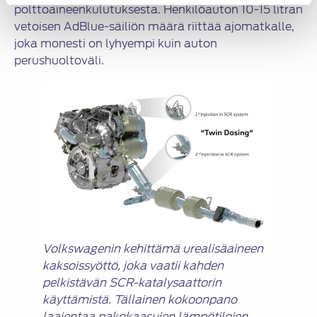
polttoaineenkulutuksesta. Henkilöauton 10-15 litran
vetoisen AdBlue-säiliön määrä riittää ajomatkalle,
joka monesti on lyhyempi kuin auton
perushuoltoväli.
Volkswagenin kehittämä urealisäaineen
kaksoissyöttö, joka vaatii kahden
pelkistävän SCR-katalysaattorin
käyttämistä. Tällainen kokoonpano
laajentaa pakokaasujen lämpötilojen