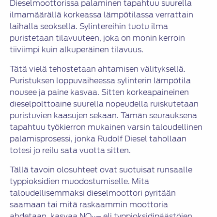
Dieselmoottorissa palaminen tapahtuu suurella
ilmamäärällä korkeassa lämpötilassa verrattain
laihalla seoksella. Sylintereihin tuotu ilma
puristetaan tilavuuteen, joka on monin kerroin
tiiviimpi kuin alkuperäinen tilavuus.
Tätä vielä tehostetaan ahtamisen välityksellä.
Puristuksen loppuvaiheessa sylinterin lämpötila
nousee ja paine kasvaa. Sitten korkeapaineinen
dieselpolttoaine suurella nopeudella ruiskutetaan
puristuvien kaasujen sekaan. Tämän seurauksena
tapahtuu työkierron mukainen varsin taloudellinen
palamisprosessi, jonka Rudolf Diesel tahollaan
totesi jo reilu sata vuotta sitten.
Tällä tavoin olosuhteet ovat suotuisat runsaalle
typpioksidien muodostumiselle. Mitä
taloudellisemmaksi dieselmoottori pyritään
saamaan tai mitä raskaammin moottoria
ahdetaan, kasvaa NO
– eli typpioksidipäästöjen