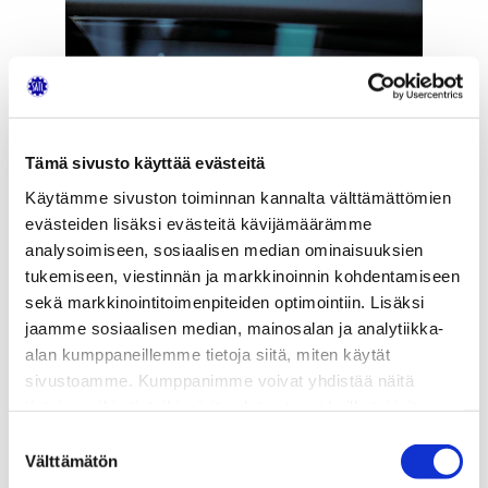
Tämä sivusto käyttää evästeitä
Käytämme sivuston toiminnan kannalta välttämättömien
evästeiden lisäksi evästeitä kävijämäärämme
AdBlue-urealiuoksen määrä ilmoitetaan
analysoimiseen, sosiaalisen median ominaisuuksien
graafisen keskinäytön ylimmän palkin
tukemiseen, viestinnän ja markkinoinnin kohdentamiseen
välityksellä (kuva: Volvo Trucks).
sekä markkinointitoimenpiteiden optimointiin. Lisäksi
jaamme sosiaalisen median, mainosalan ja analytiikka-
Sittemmin AdBlue-urearuiskutuksesta ja siihen
alan kumppaneillemme tietoja siitä, miten käytät
liittyvästä SCR-katalysaattoritekniikasta onkin
sivustoamme. Kumppanimme voivat yhdistää näitä
tullut dieselmoottorin pelastus. SCR-tekniikassa
tietoja muihin tietoihin, joita olet antanut heille tai joita on
kyse on tehokkaasta, selektiivisestä typpioksidien
kerätty, kun olet käyttänyt heidän palvelujaan.
Suostumuksen
pelkistämisestä, jossa vettä (67,5 %) ja ureaa (32,5
Välttämätön
valinta
%) sisältävä lisäaine ruiskutetaan kuumien