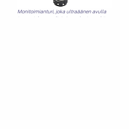
Monitoimianturi, joka ultraäänen avulla
tunnustelee urealisäaineen laatua sekä
valvoo nestepinnan korkeutta säiliössä ja
mittaa urealisäaineen lämpötilaa (kuva:
WX-Nevsky).
AdBluen ehtyminen ajoneuvossa tarkoittaa
liikkumisen loppumista moottorin sammuttamisen
jälkeen.
Ja koska kyse on ajoneuvon tyyppihyväksynnässä
pakokaasupäästöjä tärkeällä tavalla säätelevästä
tekniikasta, ei urearuiskutusjärjestelmää saa
saattaa toimimattomaan tilaan.