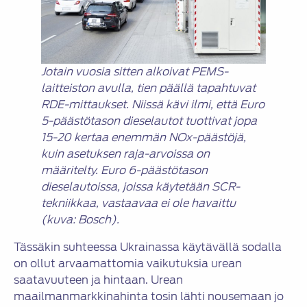
Jotain vuosia sitten alkoivat PEMS-
laitteiston avulla, tien päällä tapahtuvat
RDE-mittaukset. Niissä kävi ilmi, että Euro
5-päästötason dieselautot tuottivat jopa
15-20 kertaa enemmän NOx-päästöjä,
kuin asetuksen raja-arvoissa on
määritelty. Euro 6-päästötason
dieselautoissa, joissa käytetään SCR-
tekniikkaa, vastaavaa ei ole havaittu
(kuva: Bosch).
Tässäkin suhteessa Ukrainassa käytävällä sodalla
on ollut arvaamattomia vaikutuksia urean
saatavuuteen ja hintaan. Urean
maailmanmarkkinahinta tosin lähti nousemaan jo