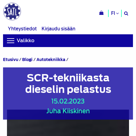
H
FI
si
Yhteystiedot
Kirjaudu sisään
Valikko
SCR-
Etusivu
/
Blogi
/
Autotekniikka
/
tekniikasta
dieselin
SCR-tekniikasta
pelastus
dieselin pelastus
15.02.2023
Juha Kiiskinen