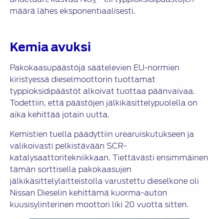
X
määrä lähes eksponentiaalisesti.
Kemia avuksi
Pakokaasupäästöjä säätelevien EU-normien
kiristyessä dieselmoottorin tuottamat
typpioksidipäästöt alkoivat tuottaa päänvaivaa.
Todettiin, että päästöjen jälkikäsittelypuolella on
aika kehittää jotain uutta.
Kemistien tuella päädyttiin urearuiskutukseen ja
valikoivasti pelkistävään SCR-
katalysaattoritekniikkaan. Tiettävästi ensimmäinen
tämän sorttisella pakokaasujen
jälkikäsittelylaitteistolla varustettu dieselkone oli
Nissan Dieselin kehittämä kuorma-auton
kuusisylinterinen moottori liki 20 vuotta sitten.