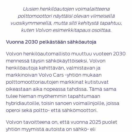
Uusien henkilöautojen voimalaitteena
polttomoottori näyttäisi olevan viimeisellä
vuosikymmenellä, mutta silti kehitystä tapahtuu,
kuten Volvon esimerkkitapaus osoittaa.
Vuonna 2030 pelkästään sähköautoja
Volvon henkilöautomallisto muuttuu vuoteen 2030
mennessä täysin sähkökäyttöiseksi. Volvon
henkilöautoja kehittävän, valmistavan ja
markkinoivan Volvo Cars -yhtiön mukaan
polttomoottoriautojen markkinat kutistuvat
oikeastaan aika nopeassa tahdissa. Tämä sama
tulee hieman myöhemmin tapahtumaan
hybridiautoille, toisin sanoen voimalinjoille, joissa
operoi sekä poltto- että sähkömoottori.
Volvon tavoitteena on, että vuonna 2025 puolet
yhtiön myymistä autoista on sähkö- eli