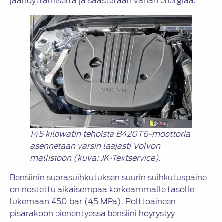
jäähdyttämiseltä ja säästetään vähän energiaa.
145 kilowatin tehoista B420T6-moottoria
asennetaan varsin laajasti Volvon
mallistoon (kuva: JK-Textservice)
.
Bensiinin suorasuihkutuksen suurin suihkutuspaine
on nostettu aikaisempaa korkeammalle tasolle
lukemaan 450 bar (45 MPa). Polttoaineen
pisarakoon pienentyessä bensiini höyrystyy