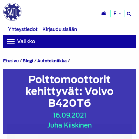
H
FI
si
Yhteystiedot
Kirjaudu sisään
Valikko
Polttomoottorit
Etusivu
/
Blogi
/
Autotekniikka
/
kehittyvät:
Volvo
Polttomoottorit
B420T6
kehittyvät: Volvo
B420T6
16.09.2021
Juha Kiiskinen