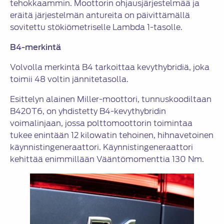
tehokkaammin. Moottorin ohjausjärjestelmää ja
eräitä järjestelmän antureita on päivittämällä
sovitettu stökiömetriselle Lambda 1-tasolle.
B4-merkintä
Volvolla merkintä B4 tarkoittaa kevythybridiä, joka
toimii 48 voltin jännitetasolla.
Esittelyn alainen Miller-moottori, tunnuskoodiltaan
B420T6, on yhdistetty B4-kevythybridin
voimalinjaan, jossa polttomoottorin toimintaa
tukee enintään 12 kilowatin tehoinen, hihnavetoinen
käynnistingeneraattori. Käynnistingeneraattori
kehittää enimmillään Vääntömomenttia 130 Nm.