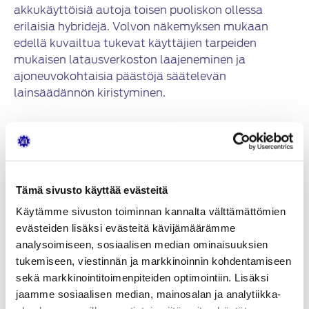
akkukäyttöisiä autoja toisen puoliskon ollessa
erilaisia hybridejä. Volvon näkemyksen mukaan
edellä kuvailtua tukevat käyttäjien tarpeiden
mukaisen latausverkoston laajeneminen ja
ajoneuvokohtaisia päästöjä säätelevän
lainsäädännön kiristyminen.
Tämä sivusto käyttää evästeitä
Käytämme sivuston toiminnan kannalta välttämättömien
evästeiden lisäksi evästeitä kävijämäärämme
analysoimiseen, sosiaalisen median ominaisuuksien
tukemiseen, viestinnän ja markkinoinnin kohdentamiseen
sekä markkinointitoimenpiteiden optimointiin. Lisäksi
Bensiinikäyttöinen Volvo B420T6-
jaamme sosiaalisen median, mainosalan ja analytiikka-
moottori on suunniteltu toimimaan ilman