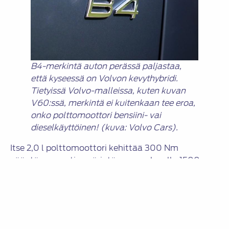
B4-merkintä auton perässä paljastaa,
että kyseessä on Volvon kevythybridi.
Tietyissä Volvo-malleissa, kuten kuvan
V60:ssä, merkintä ei kuitenkaan tee eroa,
onko polttomoottori bensiini- vai
dieselkäyttöinen! (kuva: Volvo Cars).
Itse 2,0 l polttomoottori kehittää 300 Nm
vääntömomentin pyörintänopeusalueella 1500-
4200 rpm ja 145 kW akselitehon
pyörintänopeusalueella 4800-5400 rpm.
Moottorin täyden kuormituksen suoritusarvot
saavutetaan ilman tavanomaista polttoaineen
lisärikastusta. Volvon mukaan 3 % vähäisempien