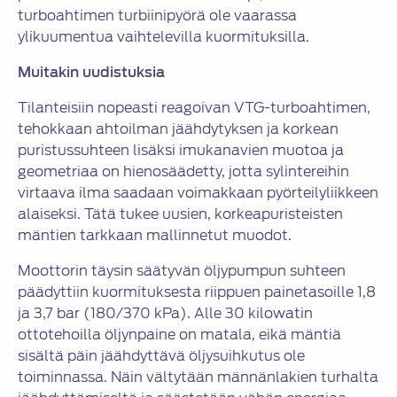
turboahtimen turbiinipyörä ole vaarassa
ylikuumentua vaihtelevilla kuormituksilla.
Muitakin uudistuksia
Tilanteisiin nopeasti reagoivan VTG-turboahtimen,
tehokkaan ahtoilman jäähdytyksen ja korkean
puristussuhteen lisäksi imukanavien muotoa ja
geometriaa on hienosäädetty, jotta sylintereihin
virtaava ilma saadaan voimakkaan pyörteilyliikkeen
alaiseksi. Tätä tukee uusien, korkeapuristeisten
mäntien tarkkaan mallinnetut muodot.
Moottorin täysin säätyvän öljypumpun suhteen
päädyttiin kuormituksesta riippuen painetasoille 1,8
ja 3,7 bar (180/370 kPa). Alle 30 kilowatin
ottotehoilla öljynpaine on matala, eikä mäntiä
sisältä päin jäähdyttävä öljysuihkutus ole
toiminnassa. Näin vältytään männänlakien turhalta