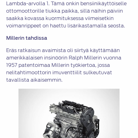
Lambda-arvolla 1. Tämä onkin bensiinikäyttöiselle
ottomoottorille tiukka paikka, sillä näihin päiviin
saakka kovassa kuormituksessa viimeisetkin
voimanrippeet on haettu lisärikastamalla seosta.
Millerin tahdissa
Eräs ratkaisun avaimista oli siirtyä käyttämään
amerikkalaisen insinöörin Ralph Millerin vuonna
1957 patentoimaa Millerin työkiertoa, jossa
nelitahtimoottorin imuventtiilit sulkeutuvat
tavallista aikaisemmin.