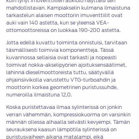
kuin lyhyt imuventtiilien aukiolo näyttäisi sen
mahdollistavan. Kampiakselin kulmana ilmaistuna
tarkastelun alaisen moottorin imuventtiilit ovat
auki vain 140 astetta, kun se yleensä VEA-
ottomoottoreissa on luokkaa 190-200 astetta.
Jotta edellä kuvattu toiminta onnistuisi, tarvitaan
täsmällisesti toimivia komponentteja. Tässä
kuvannossa sellaisia ovat tarkasti ja nopeasti
toimivat nokka-akselipyörien ajoituksensäätimet,
lähinnä dieselmoottoreista tuttu, säätyvällä
ohjainsiivikolla varustettu VTG-turboahdin ja
moottorin korkea geometrinen puristussuhde,
numeroilla ilmaistuna 12,0.
Koska puristettavaa ilmaa sylinterissä on jonkin
verran vähemmän, kompressiokuorma on varsinkin
männän ollessa alhaalla selvästi kevyempi. Tämän
seurauksena kaasun lämpötila sylinterissä on
puristusvaiheen aikana matalampi, eikä