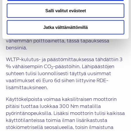
Architecture). Tällä tavoin yksikkökustannukset
saadaan pysymään järkevällä tasolla
Salli valitut evästeet
hyödyntämällä tuotantokoneiston synergiaedut
täysimääräisinä.
Jatka välttämättömillä
Uuden moottoriversion haluttiin kuluttavan
vähemmän polttoainetta, tässä tapauksessa
bensiiniä.
WLTP-kulutus- ja päästömittauksessa tähdättiin 3
% vähäisempiin CO
-päästöihin. Lähipäästöjen
2
suhteen tulisi luonnollisesti täyttyä uusimmat
vaatimukset eli Euro 6d siihen liittyvine RDE-
lisämittauksineen.
Käyttökelpoista voimaa kaksilitraisen moottorin
pitäisi tuottaa luokkaa 300 Nm matalilla
pyörintänopeuksilla. Lisäksi moottorin tulisi kaikissa
käyttötilanteissa toimia ilman lisärikastusta
stökiömetrisellä seosalueella, toisin ilmaistuna