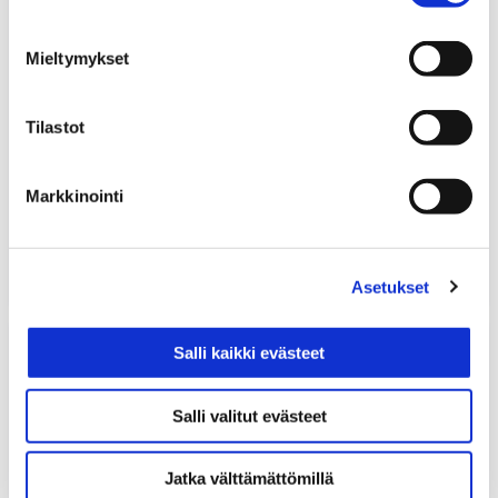
Mieltymykset
Tilastot
Markkinointi
Aja taloudellisesti, Markku Ikonen
16,67
€
KIRJAT
MUUT KIRJAT
Asetukset
Käynnistysjärjestelmät
Salli kaikki evästeet
Salli valitut evästeet
Jatka välttämättömillä