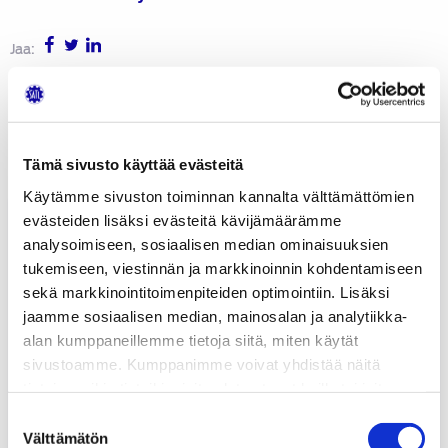
Jaa:
AVAINSANAT:
AUTOTEKNIIKKA
,
NELIVETO
,
VOIMANSIIRTO
Tutustu myös
Tämä sivusto käyttää evästeitä
Käytämme sivuston toiminnan kannalta välttämättömien
Aja
evästeiden lisäksi evästeitä kävijämäärämme
taloudellisesti,
analysoimiseen, sosiaalisen median ominaisuuksien
Markku
tukemiseen, viestinnän ja markkinoinnin kohdentamiseen
Ikonen
sekä markkinointitoimenpiteiden optimointiin. Lisäksi
jaamme sosiaalisen median, mainosalan ja analytiikka-
alan kumppaneillemme tietoja siitä, miten käytät
sivustoamme. Kumppanimme voivat yhdistää näitä
tietoja muihin tietoihin, joita olet antanut heille tai joita on
kerätty, kun olet käyttänyt heidän palvelujaan.
Suostumuksen
Välttämätön
valinta