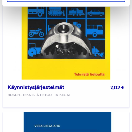
Käynnistysjärjestelmät
7,02
€
BOSCH - TEKNISTÄ TIETOUTTA
KIRJAT
Litiumioniakkutekniikka
–
rakenne,