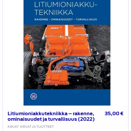
ominaisuudet
ja
turvallisuus
(2022)
Litiumioniakkutekniikka – rakenne,
35,00
€
ominaisuudet ja turvallisuus (2022)
KIRJAT
KIRJAT JA TUOTTEET