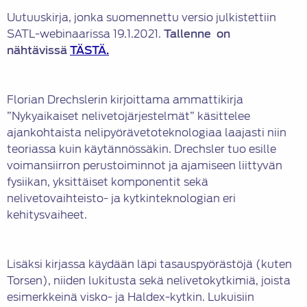
Uutuuskirja, jonka suomennettu versio julkistettiin
SATL-webinaarissa 19.1.2021.
Tallenne on
nähtävissä
TÄSTÄ.
Florian Drechslerin kirjoittama ammattikirja
”Nykyaikaiset nelivetojärjestelmät” käsittelee
ajankohtaista nelipyörävetoteknologiaa laajasti niin
teoriassa kuin käytännössäkin. Drechsler tuo esille
voimansiirron perustoiminnot ja ajamiseen liittyvän
fysiikan, yksittäiset komponentit sekä
nelivetovaihteisto- ja kytkinteknologian eri
kehitysvaiheet.
Lisäksi kirjassa käydään läpi tasauspyörästöjä (kuten
Torsen), niiden lukitusta sekä nelivetokytkimiä, joista
esimerkkeinä visko- ja Haldex-kytkin. Lukuisiin