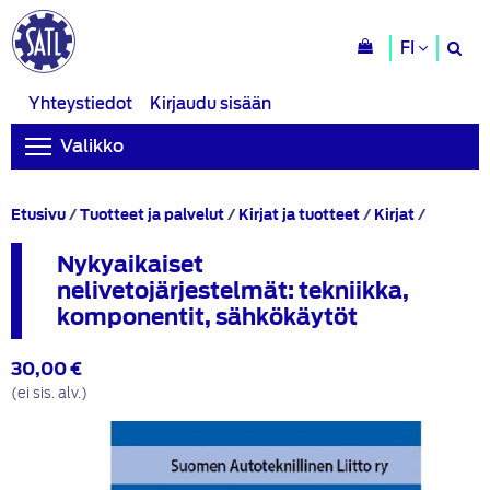
H
FI
si
Yhteystiedot
Kirjaudu sisään
Valikko
Nykyaik
Etusivu
/
Tuotteet ja palvelut
/
Kirjat ja tuotteet
/
Kirjat
/
neliveto
tekniikk
Nykyaikaiset
kompone
nelivetojärjestelmät: tekniikka,
sähkökä
komponentit, sähkökäytöt
30,00
€
(ei sis. alv.)