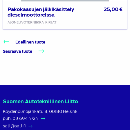
Pakokaasujen jälkikäsittely
25,00
€
dieselmoottoreissa
AJONEUVOTEKNIIKKA
KIRJAT
Edellinen tuote
Seuraava tuote
Suomen Autoteknillinen Liitto
Köydenpunojankatu 8, 00180 Helsinki
puh.
09 694 4724
satl@satl.fi