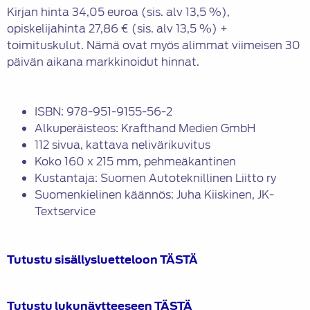
Kirjan hinta 34,05 euroa (sis. alv 13,5 %),
opiskelijahinta 27,86 € (sis. alv 13,5 %) +
toimituskulut. Nämä ovat myös alimmat viimeisen 30
päivän aikana markkinoidut hinnat.
ISBN: 978-951-9155-56-2
Alkuperäisteos: Krafthand Medien GmbH
112 sivua, kattava nelivärikuvitus
Koko 160 x 215 mm, pehmeäkantinen
Kustantaja: Suomen Autoteknillinen Liitto ry
Suomenkielinen käännös: Juha Kiiskinen, JK-
Textservice
Tutustu sisällysluetteloon
TÄSTÄ
Tutustu lukunäytteeseen
TÄSTÄ