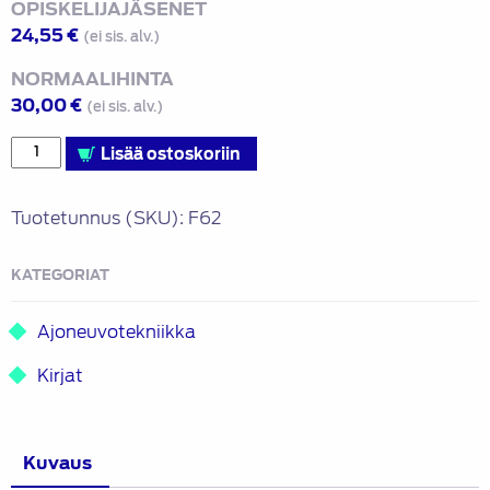
OPISKELIJAJÄSENET
24,55
€
(ei sis. alv.)
NORMAALIHINTA
30,00
€
(ei sis. alv.)
Nykyaikaiset
Lisää ostoskoriin
nelivetojärjestelmät:
tekniikka,
Tuotetunnus (SKU):
F62
komponentit,
sähkökäytöt
KATEGORIAT
määrä
Ajoneuvotekniikka
Kirjat
Kuvaus