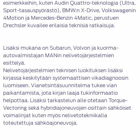
esimerkkeihin, kuten Audin Quattro-teknologia (Ultra,
Sport-tasauspyörästö), BMW:n X-Drive, Volkswagenin
4Motion ja Mercedes-Benzin 4Matic, perustuen
Drechsler kuvailee erilaisia teknisiä ratkaisuja.
Lisäksi mukana on Subarun, Volvon ja kuorma-
autovalmistajan MANin nelivetojärjestelmien
esittelyä.
Nelivetojärjestelmien teknisen luokituksen lisäksi
kirjassa keskitytään systemaattisen vikadiagnoosin
luomiseen. Vianetsintäsuunnitelma tukee vian
paikantamista, jota kirjan laaja tukinformaatio
helpottaa. Lisäksi tarkastelun alle otetaan Torque-
Vectoring sekä hybridiajoneuvojen osittain sähköiset
voimalinjat kuten myös nelivetotekniikalla
toteutettuja sähköajoneuvoja.