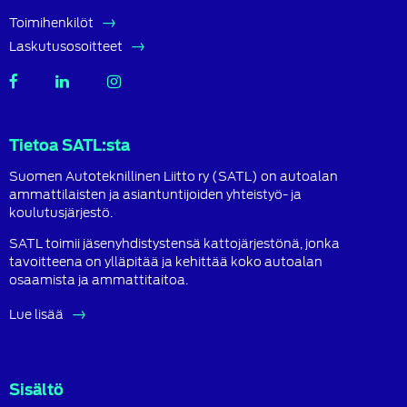
Toimihenkilöt
Laskutusosoitteet
SATL
SATL
SATL
Facebook
LinkedIn
Instagram
Tietoa SATL:sta
Suomen Autoteknillinen Liitto ry (SATL) on autoalan
ammattilaisten ja asiantuntijoiden yhteistyö- ja
koulutusjärjestö.
SATL toimii jäsenyhdistystensä kattojärjestönä, jonka
tavoitteena on ylläpitää ja kehittää koko autoalan
osaamista ja ammattitaitoa.
Lue lisää
Sisältö