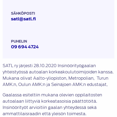
SÄHKÖPOSTI
satl@satl.fi
PUHELIN
09 694 4724
SATL ry järjesti 28.10.2020 Insinöörityögaalan
yhteistyössä autoalan korkeakoulutoimijoiden kanssa.
Mukana olivat Aalto-yliopiston, Metropolian, Turun
AMK:n, Oulun AMK:n ja Seinäjoen AMK:n edustajat,
Gaalassa esiteltiin mukana olevien oppilaitosten
autoalaan liittyviä korkeatasoisia päättötöitä.
Insinöörityöt arvioitiin gaalan yhteydessä sekä
ammattilaisraadin että yleisön toimesta.