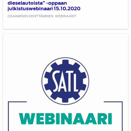
dieselautoista” -oppaan
julkistuswebinaari 15.10.2020
OSAAMISEN KEHITTÄMINEN
WEBINAARIT
Autoalan
koulutuksen
kasvu
ja
kansainvälistyminen
-
kirjan
julkistuswebinaari
15.12.2020