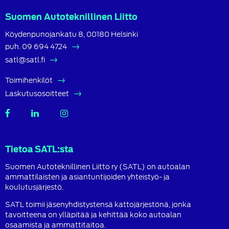
Suomen Autoteknillinen Liitto
Köydenpunojankatu 8, 00180 Helsinki
puh.
09 694 4724
satl@satl.fi
Toimihenkilöt
Laskutusosoitteet
SATL
SATL
SATL
Facebook
LinkedIn
Instagram
Tietoa SATL:sta
Suomen Autoteknillinen Liitto ry (SATL) on autoalan
ammattilaisten ja asiantuntijoiden yhteistyö- ja
koulutusjärjestö.
SATL toimii jäsenyhdistystensä kattojärjestönä, jonka
tavoitteena on ylläpitää ja kehittää koko autoalan
osaamista ja ammattitaitoa.