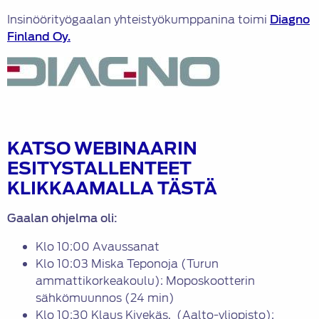
Insinöörityögaalan yhteistyökumppanina toimi
Diagno
Finland Oy.
KATSO WEBINAARIN
ESITYSTALLENTEET
KLIKKAAMALLA TÄSTÄ
Gaalan ohjelma oli:
Klo 10:00 Avaussanat
Klo 10:03 Miska Teponoja (Turun
ammattikorkeakoulu): Moposkootterin
sähkömuunnos (24 min)
Klo 10:30 Klaus Kivekäs, (Aalto-yliopisto):