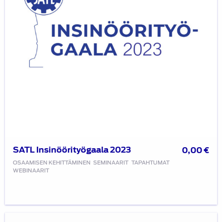
SATL Insinöörityögaala 2023
0,00
€
OSAAMISEN KEHITTÄMINEN
SEMINAARIT
TAPAHTUMAT
WEBINAARIT
SATL:n