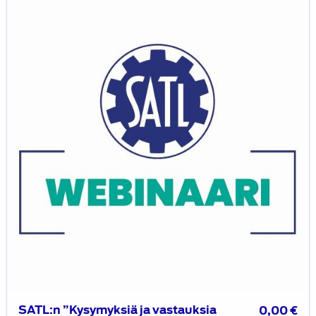
”Kysymyksiä
ja
vastauksia
dieselautoista”
-
oppaan
julkistuswebinaari
15.10.2020
SATL:n ”Kysymyksiä ja vastauksia
0,00
€