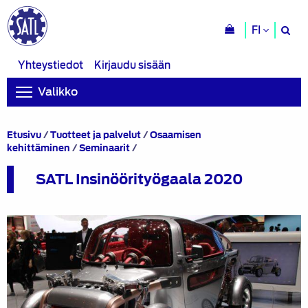
H
FI
si
Yhteystiedot
Kirjaudu sisään
Valikko
Etusivu
/
Tuotteet ja palvelut
/
Osaamisen
SATL
kehittäminen
/
Seminaarit
/
Insinöörityögaala
2020
SATL Insinöörityögaala 2020