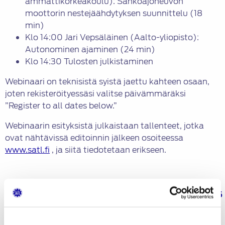
ammattikorkeakoulu): Sähköajoneuvon
moottorin nestejäähdytyksen suunnittelu (18
min)
Klo 14:00 Jari Vepsäläinen (Aalto-yliopisto):
Autonominen ajaminen (24 min)
Klo 14:30 Tulosten julkistaminen
Webinaari on teknisistä syistä jaettu kahteen osaan,
joten rekisteröityessäsi valitse päivämmäräksi
”Register to all dates below.”
Webinaarin esityksistä julkaistaan tallenteet, jotka
ovat nähtävissä editoinnin jälkeen osoiteessa
www.satl.fi
, ja siitä tiedotetaan erikseen.
Ilmoittaudu mukaan täältä:
https://event.webinarjam.com/register/15/0nnl8c5
Jaa: