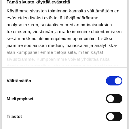
Tämä sivusto käyttää evästeitä
AVAINSANAT:
AUTOTEKNIIKKA
,
INSINÖÖRITYÖ
,
Käytämme sivuston toiminnan kannalta välttämättömien
INSINÖÖRITYÖGAALA
evästeiden lisäksi evästeitä kävijämäärämme
analysoimiseen, sosiaalisen median ominaisuuksien
Tutustu myös
tukemiseen, viestinnän ja markkinoinnin kohdentamiseen
sekä markkinointitoimenpiteiden optimointiin. Lisäksi
jaamme sosiaalisen median, mainosalan ja analytiikka-
Sähkö-
alan kumppaneillemme tietoja siitä, miten käytät
ja
sivustoamme. Kumppanimme voivat yhdistää näitä
hybridiautojen
tietoja muihin tietoihin, joita olet antanut heille tai joita on
tekniikka
kerätty, kun olet käyttänyt heidän palvelujaan.
Suostumuksen
ja
Välttämätön
valinta
sähkötyöt:
17.-18.9.2026
(lähikoulutus,
Mieltymykset
muuttunut
päivämäärä)
Tilastot