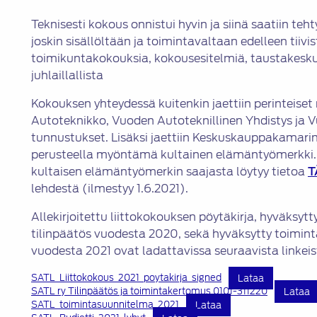
Teknisesti kokous onnistui hyvin ja siinä saatiin teht
joskin sisällöltään ja toimintavaltaan edelleen tiivi
toimikuntakokouksia, kokousesitelmiä, taustakesku
juhlaillallista
Kokouksen yhteydessä kuitenkin jaettiin perinteise
Autoteknikko, Vuoden Autoteknillinen Yhdistys ja V
tunnustukset. Lisäksi jaettiin Keskuskauppakamari
perusteella myöntämä kultainen elämäntyömerkki.
kultaisen elämäntyömerkin saajasta löytyy tietoa
T
lehdestä (ilmestyy 1.6.2021).
Allekirjoitettu liittokokouksen pöytäkirja, hyväksyt
tilinpäätös vuodesta 2020, sekä hyväksytty toimint
vuodesta 2021 ovat ladattavissa seuraavista linkeis
SATL_Liittokokous_2021_poytakirja_signed
Lataa
SATL ry Tilinpäätös ja toimintakertomus 0101-311220
Lataa
SATL_toimintasuunnitelma_2021
Lataa