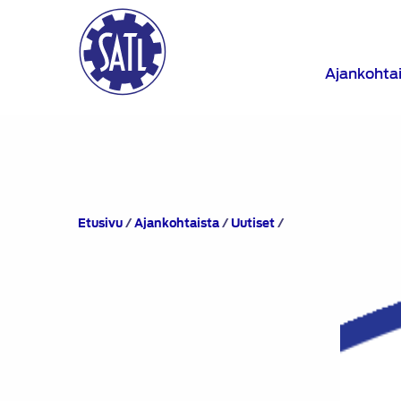
Ajankohta
Vuoden
Etusivu
/
Ajankohtaista
/
Uutiset
/
2021
SATL:n
liittokokouksen
päätökset