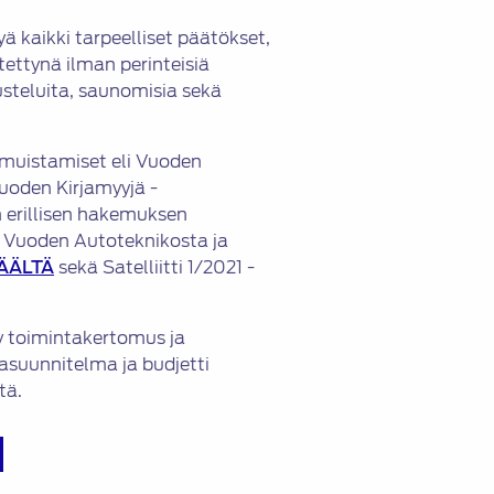
yä kaikki tarpeelliset päätökset,
stettynä ilman perinteisiä
steluita, saunomisia sekä
t muistamiset eli Vuoden
uoden Kirjamyyjä -
n erillisen hakemuksen
 Vuoden Autoteknikosta ja
ÄÄLTÄ
sekä Satelliitti 1/2021 -
ty toimintakertomus ja
asuunnitelma ja budjetti
tä.