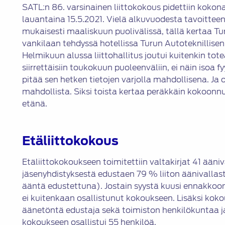
SATL:n 86. varsinainen liittokokous pidettiin koko
lauantaina 15.5.2021. Vielä alkuvuodesta tavoitteena
mukaisesti maaliskuun puolivälissä, tällä kertaa T
vankilaan tehdyssä hotellissa Turun Autoteknillise
Helmikuun alussa liittohallitus joutui kuitenkin to
siirrettäisiin toukokuun puoleenväliin, ei näin isoa 
pitää sen hetken tietojen varjolla mahdollisena. Ja oi
mahdollista. Siksi toista kertaa peräkkäin kokoonnu
etänä.
Etäliittokokous
Etäliittokokoukseen toimitettiin valtakirjat 41 ääniv
jäsenyhdistyksestä edustaen 79 % liiton äänivalla
ääntä edustettuna). Jostain syystä kuusi ennakkoo
ei kuitenkaan osallistunut kokoukseen. Lisäksi kok
äänetöntä edustaja sekä toimiston henkilökuntaa ja
kokoukseen osallistui 55 henkilöä.