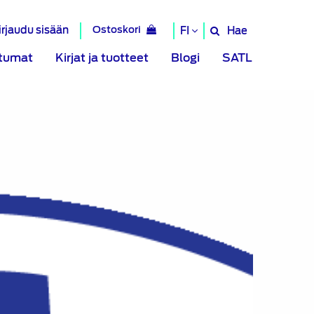
irjaudu sisään
Ostoskori
Hae
FI
Hae
sivustolta
tumat
Kirjat ja tuotteet
Blogi
SATL