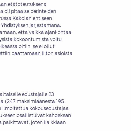
naan etätoteutuksena
 oli pitää se perinteiden
urussa Kakolan entiseen
n Yhdistyksen järjestämänä.
teamaan, että vaikka ajankohtaa
fyysistä kokoontumista voitu
keassa oltiin, se ei ollut
ttiin päättämään liiton asioista
altaiselle edustajalle 23
sta (247 maksimiäänestä 195
n ilmoitettua kokousedustajaa
oukseen osallistuivat kahdeksan
 palkittavat, joten kaikkiaan