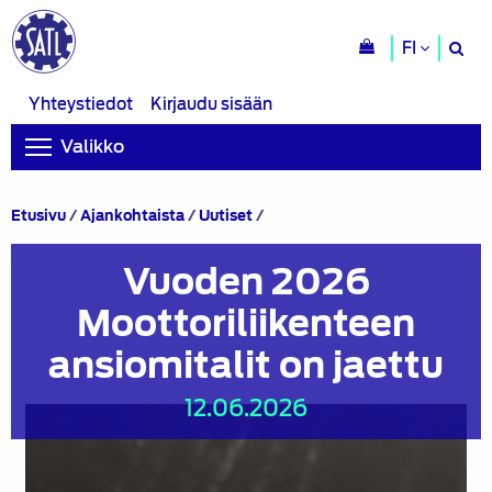
H
FI
si
Yhteystiedot
Kirjaudu sisään
Valikko
Vuoden
Etusivu
/
Ajankohtaista
/
Uutiset
/
2026
Moottoriliikenteen
Vuoden 2026
ansiomitalit
on
Moottoriliikenteen
jaettu
ansiomitalit on jaettu
12.06.2026