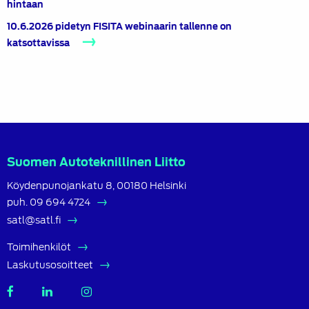
hintaan
10.6.2026 pidetyn FISITA webinaarin tallenne on
katsottavissa
Suomen Autoteknillinen Liitto
Köydenpunojankatu 8, 00180 Helsinki
puh.
09 694 4724
satl@satl.fi
Toimihenkilöt
Laskutusosoitteet
SATL
SATL
SATL