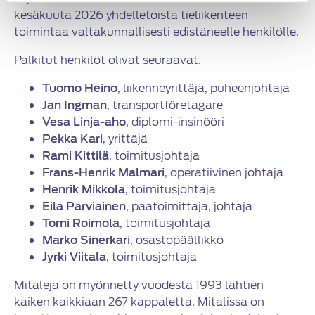
kesäkuuta 2026 yhdelletoista tieliikenteen
toimintaa valtakunnallisesti edistäneelle henkilölle.
Palkitut henkilöt olivat seuraavat:
Tuomo Heino
, liikenneyrittäjä, puheenjohtaja
Jan Ingman
, transportföretagare
Vesa Linja-aho
, diplomi-insinööri
Pekka Kari
, yrittäjä
Rami Kittilä
, toimitusjohtaja
Frans-Henrik Malmari
, operatiivinen johtaja
Henrik Mikkola
, toimitusjohtaja
Eila Parviainen
, päätoimittaja, johtaja
Tomi Roimola
, toimitusjohtaja
Marko Sinerkari
, osastopäällikkö
Jyrki Viitala
, toimitusjohtaja
Mitaleja on myönnetty vuodesta 1993 lähtien
kaiken kaikkiaan 267 kappaletta. Mitalissa on