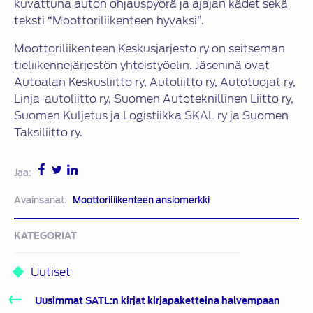
kuvattuna auton ohjauspyörä ja ajajan kädet sekä
teksti “Moottoriliikenteen hyväksi”.
Moottoriliikenteen Keskusjärjestö ry on seitsemän
tieliikennejärjestön yhteistyöelin. Jäseninä ovat
Autoalan Keskusliitto ry, Autoliitto ry, Autotuojat ry,
Linja-autoliitto ry, Suomen Autoteknillinen Liitto ry,
Suomen Kuljetus ja Logistiikka SKAL ry ja Suomen
Taksiliitto ry.
Jaa:
Avainsanat:
Moottoriliikenteen ansiomerkki
KATEGORIAT
Uutiset
Artikkelien
Uusimmat SATL:n kirjat kirjapaketteina halvempaan
selaus