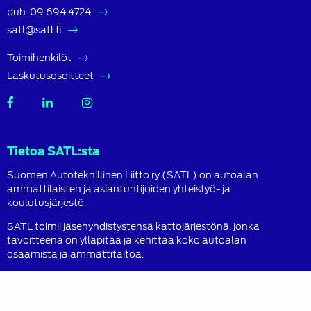
puh.
09 694 4724
satl@satl.fi
Toimihenkilöt
Laskutusosoitteet
SATL
SATL
SATL
Facebook
LinkedIn
Instagram
Tietoa SATL:sta
Suomen Autoteknillinen Liitto ry (SATL) on autoalan
ammattilaisten ja asiantuntijoiden yhteistyö- ja
koulutusjärjestö.
SATL toimii jäsenyhdistystensä kattojärjestönä, jonka
tavoitteena on ylläpitää ja kehittää koko autoalan
osaamista ja ammattitaitoa.
Lue lisää