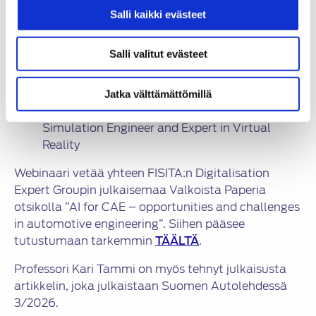
Stéphane Régnier
, Renault Group
Salli kaikki evästeet
Expert Leader – Immersive Simulation and
Virtual Reality
Salli valitut evästeet
Kevin Irrer
, General Motors
Global Technical Specialist – Propulsion
Thermal CFD
Jatka välttämättömillä
David Defianas
, Stellantis
Simulation Engineer and Expert in Virtual
Reality
Webinaari vetää yhteen FISITA:n Digitalisation
Expert Groupin julkaisemaa Valkoista Paperia
otsikolla ”AI for CAE – opportunities and challenges
in automotive engineering”. Siihen pääsee
tutustumaan tarkemmin
TÄÄLTÄ
.
Professori Kari Tammi on myös tehnyt julkaisusta
artikkelin, joka julkaistaan Suomen Autolehdessä
3/2026.