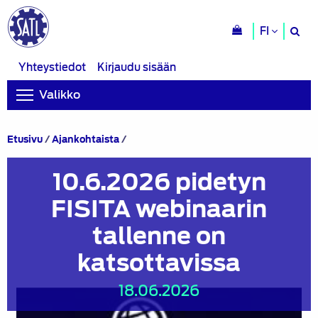
H
FI
si
Yhteystiedot
Kirjaudu sisään
Valikko
10.6.2026
Etusivu
/
Ajankohtaista
/
pidetyn
FISITA
10.6.2026 pidetyn
webinaarin
tallenne
FISITA webinaarin
on
katsottavissa
tallenne on
katsottavissa
18.06.2026