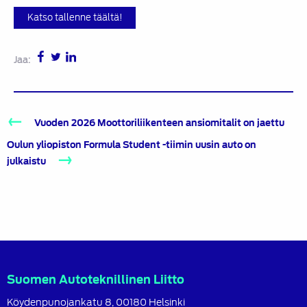
Katso tallenne täältä!
Jaa:
Artikkelien
Vuoden 2026 Moottoriliikenteen ansiomitalit on jaettu
selaus
Oulun yliopiston Formula Student -tiimin uusin auto on
julkaistu
Suomen Autoteknillinen Liitto
Köydenpunojankatu 8, 00180 Helsinki