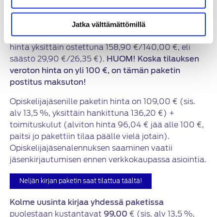
ominaisuudet ja turvallisuus, julkaistu 2022
Kaikki nämä kirjat yhdessä paketissa
kustantavat
Jatka välttämättömillä
129,00 €
(sis. 13,5 % alv, 113,65 € alv 0%, normaali
hinta yksittäin ostettuna 158,90 €/140,00 €, eli
säästö 29,90 €/26,35 €).
HUOM! Koska tilauksen
veroton hinta on yli 100 €, on tämän paketin
postitus maksuton!
Opiskelijajäsenille paketin hinta on 109,00 € (sis.
alv 13,5 %, yksittäin hankittuna 136,20 €) +
toimituskulut (alviton hinta 96,04 € jää alle 100 €,
paitsi jo pakettiin tilaa päälle vielä jotain).
Opiskelijajäsenalennuksen saaminen vaatii
jäsenkirjautumisen ennen verkkokaupassa asiointia.
Neljän kirjan paketin saat tilattua täältä!
Kolme uusinta kirjaa yhdessä paketissa
puolestaan kustantavat
99,00
€ (sis. alv 13,5 %,