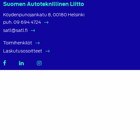
Suomen Autoteknillinen Liitto
Köydenpunojankatu 8, 00180 Helsinki
puh.
09 694 4724
satl@satl.fi
Toimihenkilöt
Laskutusosoitteet
SATL
SATL
SATL
Facebook
LinkedIn
Instagram
Tietoa SATL:sta
Suomen Autoteknillinen Liitto ry (SATL) on autoalan
ammattilaisten ja asiantuntijoiden yhteistyö- ja
koulutusjärjestö.
SATL toimii jäsenyhdistystensä kattojärjestönä, jonka
tavoitteena on ylläpitää ja kehittää koko autoalan
osaamista ja ammattitaitoa.