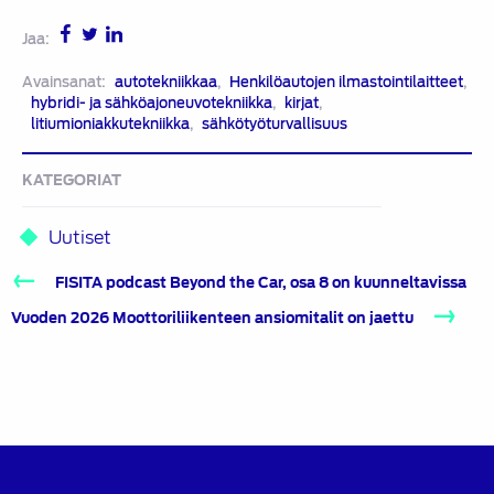
Jaa:
Avainsanat:
autotekniikkaa
,
Henkilöautojen ilmastointilaitteet
,
hybridi- ja sähköajoneuvotekniikka
,
kirjat
,
litiumioniakkutekniikka
,
sähkötyöturvallisuus
KATEGORIAT
Uutiset
Artikkelien
FISITA podcast Beyond the Car, osa 8 on kuunneltavissa
selaus
Vuoden 2026 Moottoriliikenteen ansiomitalit on jaettu