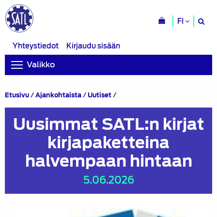
H
FI
si
Yhteystiedot
Kirjaudu sisään
Valikko
Uusimmat
Etusivu
/
Ajankohtaista
/
Uutiset
/
SATL:n
kirjat
Uusimmat SATL:n kirjat
kirjapaketteina
halvempaan
kirjapaketteina
hintaan
halvempaan hintaan
5.06.2026