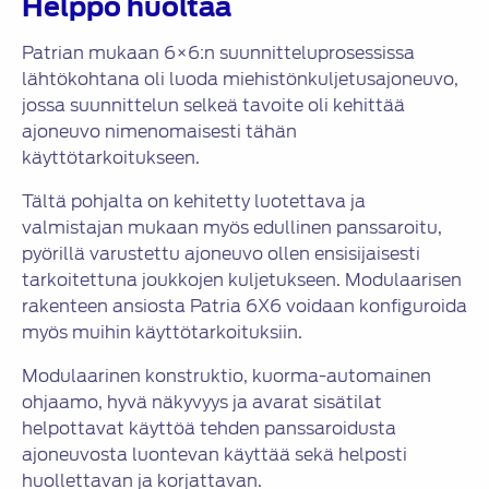
Helppo huoltaa
Patrian mukaan 6×6:n suunnitteluprosessissa
lähtökohtana oli luoda miehistönkuljetusajoneuvo,
jossa suunnittelun selkeä tavoite oli kehittää
ajoneuvo nimenomaisesti tähän
käyttötarkoitukseen.
Tältä pohjalta on kehitetty luotettava ja
valmistajan mukaan myös edullinen panssaroitu,
pyörillä varustettu ajoneuvo ollen ensisijaisesti
tarkoitettuna joukkojen kuljetukseen. Modulaarisen
rakenteen ansiosta Patria 6X6 voidaan konfiguroida
myös muihin käyttötarkoituksiin.
Modulaarinen konstruktio, kuorma-automainen
ohjaamo, hyvä näkyvyys ja avarat sisätilat
helpottavat käyttöä tehden panssaroidusta
ajoneuvosta luontevan käyttää sekä helposti
huollettavan ja korjattavan.