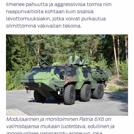
ilmenee pahuutta ja aggressiivisia toimia niin
naapurivaltioita kohtaan kuin sisäisiä
levottomuuksiakin, jotka voivat purkautua
silmittöminä väkivallan tekoina.
Modulaarinen ja monitoiminen Patria 6X6 on
valmistajansa mukaan luotettava, edullinen ja
monipuolinen panssaroitu ajoneuvo, joka