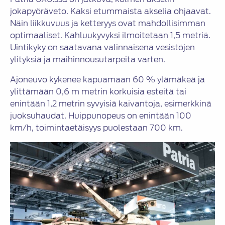
jokapyöräveto. Kaksi etummaista akselia ohjaavat.
Näin liikkuvuus ja ketteryys ovat mahdollisimman
optimaaliset. Kahluukyvyksi ilmoitetaan 1,5 metriä.
Uintikyky on saatavana valinnaisena vesistöjen
ylityksiä ja maihinnousutarpeita varten.
Ajoneuvo kykenee kapuamaan 60 % ylämäkeä ja
ylittämään 0,6 m metrin korkuisia esteitä tai
enintään 1,2 metrin syvyisiä kaivantoja, esimerkkinä
juoksuhaudat. Huippunopeus on enintään 100
km/h, toimintaetäisyys puolestaan 700 km.