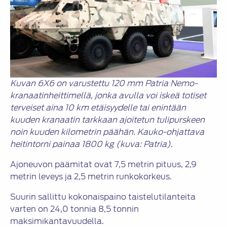
Kuvan 6X6 on varustettu 120 mm Patria Nemo-
kranaatinheittimellä, jonka avulla voi iskeä totiset
terveiset aina 10 km etäisyydelle tai enintään
kuuden kranaatin tarkkaan ajoitetun tulipurskeen
noin kuuden kilometrin päähän. Kauko-ohjattava
heitintorni painaa 1800 kg (kuva: Patria).
Ajoneuvon päämitat ovat 7,5 metrin pituus, 2,9
metrin leveys ja 2,5 metrin runkokorkeus.
Suurin sallittu kokonaispaino taistelutilanteita
varten on 24,0 tonnia 8,5 tonnin
maksimikantavuudella.