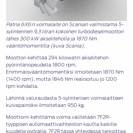
Patria 6X6:n voimalaite on Scanian valmistama 5-
sylinterinen 9,3 litran kokoinen turbodieselmoottori
lähes 300 kW akseliteholla ja 1870 Nm
vääntömomentilla (kuva Scania).
Moottori kehittää 294 kilowatin akselitehon
pyörintänopeudella 1800 rpm.
Enimmäisvääntömomentiksi ilmoitetaan 1870 Nm
(1400 rpm), mutta 1846 Nm realisoituu jo 1200
rpm kohdalla.
Lähinnä valuraudasta 5-sylinterisen voimalaitteen
kuivapainoksi ilmoitetaan 950 kg.
Moottorin kehittämä voima välitetään 7F2R-
tyyppisen automaattivaihteiston kautta kaikille
kuudelle pyörällä. 7F2R tässä yhteydessä tarkoittaa