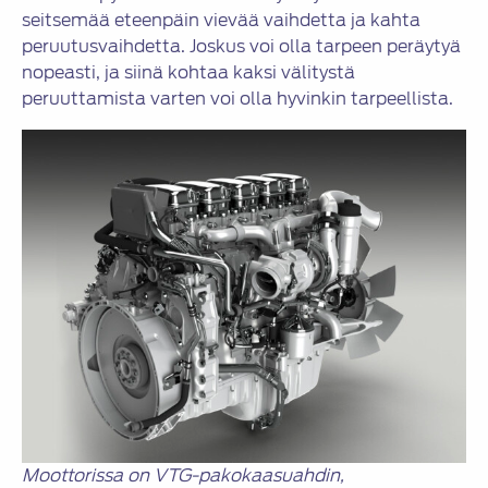
seitsemää eteenpäin vievää vaihdetta ja kahta
peruutusvaihdetta. Joskus voi olla tarpeen peräytyä
nopeasti, ja siinä kohtaa kaksi välitystä
peruuttamista varten voi olla hyvinkin tarpeellista.
Moottorissa on VTG-pakokaasuahdin,