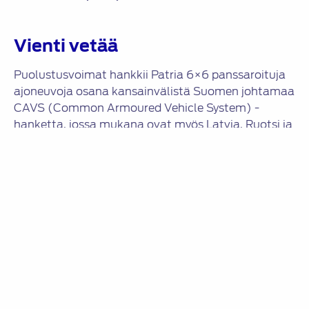
Vienti vetää
Puolustusvoimat hankkii Patria 6×6 panssaroituja
ajoneuvoja osana kansainvälistä Suomen johtamaa
CAVS (Common Armoured Vehicle System) -
hanketta, jossa mukana ovat myös Latvia, Ruotsi ja
Saksa.