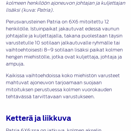
kolmeen henkilöön ajoneuvon johtajan ja kuljettajan
lisäksi (kuva: Patria).
Perusvarusteinen Patria on 6X6 mitoitettu 12
henkilölle. Istuinpaikat jakautuvat edessä vaunun
johtajalle ja kuljettajalla, takana puolestaan täysin
varustetulle 10 sotilaan jalkautuvalle ryhmälle tai
vaihtoehtoisesti 8–9 sotilaan lisäksi paikat kolmen
hengen miehistölle, jotka ovat kuljettaja, johtaja ja
ampuja.
Kaikissa vaihtoehdoissa koko miehistön varusteet
mahtuvat ajoneuvon tarjoamaan suojaan
mitoituksen perustuessa kolmen vuorokauden
tehtävässä tarvittavaan varustukseen.
Ketterä ja liikkuva
Patria 6X6:ssa on jatkuva, kolmen akselin