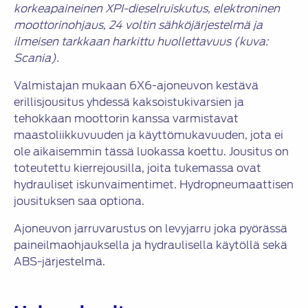
korkeapaineinen XPI-dieselruiskutus, elektroninen
moottorinohjaus, 24 voltin sähköjärjestelmä ja
ilmeisen tarkkaan harkittu huollettavuus (kuva:
Scania).
Valmistajan mukaan 6X6-ajoneuvon kestävä
erillisjousitus yhdessä kaksoistukivarsien ja
tehokkaan moottorin kanssa varmistavat
maastoliikkuvuuden ja käyttömukavuuden, jota ei
ole aikaisemmin tässä luokassa koettu. Jousitus on
toteutettu kierrejousilla, joita tukemassa ovat
hydrauliset iskunvaimentimet. Hydropneumaattisen
jousituksen saa optiona.
Ajoneuvon jarruvarustus on levyjarru joka pyörässä
paineilmaohjauksella ja hydraulisella käytöllä sekä
ABS-järjestelmä.