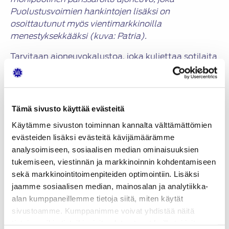
Puolustusvoimien hankintojen lisäksi on
osoittautunut myös vientimarkkinoilla
menestyksekkääksi (kuva: Patria).
Tarvitaan ajoneuvokalustoa, joka kuljettaa sotilaita
nopeasti ja riittävän turvallisesti paitsi vakavan
kriisin uhatessa ja pahimmillaan konfliktin
eskaloituessa sodankäynniksi, niin myös esimerkiksi
rauhanturvatehtävissä.
Tämä sivusto käyttää evästeitä
Patrian mukaan sen valmistama 6X6-ajoneuvo on
Käytämme sivuston toiminnan kannalta välttämättömien
modulaarinen ja suorituskykyinen ollen samalla
evästeiden lisäksi evästeitä kävijämäärämme
myös simppeli, kestävä ja hinnaltaan sen verran
analysoimiseen, sosiaalisen median ominaisuuksien
edullinen, että sen tarjoamia taktisia ominaisuuksia
tukemiseen, viestinnän ja markkinoinnin kohdentamiseen
on mahdollista hyödyntää suurempinakin määrinä.
sekä markkinointitoimenpiteiden optimointiin. Lisäksi
jaamme sosiaalisen median, mainosalan ja analytiikka-
Lisäksi ajoneuvo tarjoaa nykyaikaisen suojauksen,
alan kumppaneillemme tietoja siitä, miten käytät
erinomaisen liikkuvuuden ja tarvittaessa aselavetin
sivustoamme. Kumppanimme voivat yhdistää näitä
tulituen varmistamiseksi. Valmistajan mukaan 6×6
tietoja muihin tietoihin, joita olet antanut heille tai joita on