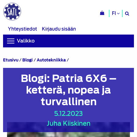
H
FI
si
Yhteystiedot
Kirjaudu sisään
Valikko
Blogi:
Etusivu
/
Blogi
/
Autotekniikka
/
Patria
6X6
Blogi: Patria 6X6 –
–
ketterä,
ketterä, nopea ja
nopea
ja
turvallinen
turvallinen
5.12.2023
Juha Kiiskinen