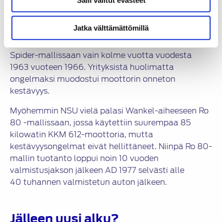
valmistuskustannukset unohtamatta kestävyyttä
ja luotettavuutta.
Jatka välttämättömillä
NSU käytti noin 40 kW tehoista Wankel-moottoria
Spider-mallissaan vain kolme vuotta vuodesta
1963 vuoteen 1966. Yrityksistä huolimatta
ongelmaksi muodostui moottorin onneton
kestävyys.
Myöhemmin NSU vielä palasi Wankel-aiheeseen Ro
80 -mallissaan, jossa käytettiin suurempaa 85
kilowatin KKM 612-moottoria, mutta
kestävyysongelmat eivät hellittäneet. Niinpä Ro 80-
mallin tuotanto loppui noin 10 vuoden
valmistusjakson jälkeen AD 1977 selvästi alle
40 tuhannen valmistetun auton jälkeen.
Jälleen uusi alku?