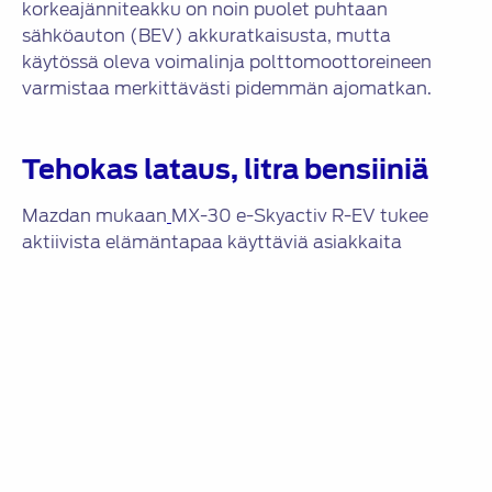
korkeajänniteakku on noin puolet puhtaan
sähköauton (BEV) akkuratkaisusta, mutta
käytössä oleva voimalinja polttomoottoreineen
varmistaa merkittävästi pidemmän ajomatkan.
Tehokas lataus, litra bensiiniä
Mazdan mukaan
MX-30 e-Skyactiv R-EV tukee
aktiivista elämäntapaa käyttäviä asiakkaita
tarjoamalla eri latausvaihtoehtoja, kuten sekä
tavallisen 2- tai 3-vaiheisen vaihtovirtalatauksen
(AC) että nopean tasavirtalatauksen (DC). Lisäksi
auton sähkövarusteluun kuuluu tavaratilassa oleva
pistorasia, josta on mahdollista saada enimmillään
1500 watin ulosotto.
Mazdan ilmoittama bensiinin yhdistelmäkulutus on
WLTP-testisyklin mukaisesti ilmoitettuna 1,0 l/100