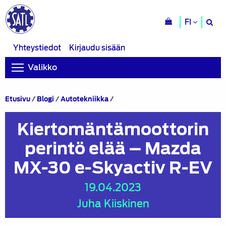
H
FI
si
Yhteystiedot
Kirjaudu sisään
Valikko
Kiertomäntämoottorin
Etusivu
/
Blogi
/
Autotekniikka
/
perintö
elää
Kiertomäntämoottorin
–
Mazda
perintö elää – Mazda
MX-
30
MX-30 e-Skyactiv R-EV
e-
Skyactiv
19.04.2023
R-
EV
Juha Kiiskinen