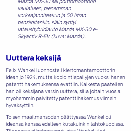
Mazda MX-30 sai polttomoottorin
keulalleen, pienemmän
korkeajänniteakun ja 50 litran
bensiinitankin. Näin syntyi
lataushybridiauto Mazda MX-30 e-
Skyactiv R-EV (kuva: Mazda)
.
Uuttera keksijä
Felix Wankel luonnosteli kiertomäntämoottorin
idean jo 1924, mutta kopiointiepäilyjen vuoksi hänen
patenttihakemuksensa evättiin. Kaikesta päätellen
hän oli keksijänä varsin uuttera, sillä joitain vuosia
myöhemmin päivitetty patenttihakemus viimein
hyväksyttiin.
Toisen maailmansodan päättyessä Wankel oli
ideansa kanssa edelleen kutakuinkin lähtökuopissa.