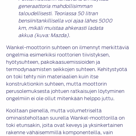
generaattoria mahdollisimman
taloudellisesti. Teoriassa 50 litran
bensiinitankillisella voi ajaa lähes 5000
km, mikäli muistaa ahkerasti ladata
akkua (kuva: Mazda).
Wankel-moottorin suhteen on ilmennyt merkittäviä
ongelmia esimerkiksi roottorien tiivistyksen,
hyötysuhteen, pakokaasuemissioiden ja
termodynaamisten seikkojen suhteen. Kehitystyötä
on toki tehty niin materiaalien kuin itse
konstruktionkin suhteen, mutta moottorin
perusolemuksesta johtuen ratkaisujen löytyminen
ongelmiin ei ole ollut mitenkään helppo juttu.
Kooltaan pienellä, mutta volumetriseltä
ominaisteholtaan suurella Wankel-moottorilla on
toki etunsakin, joita ovat keveys ja yksinkertainen
rakenne vähäisemmillä komponenteilla, vain