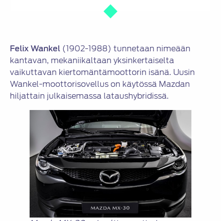
Felix Wankel
(1902-1988) tunnetaan nimeään
kantavan, mekaniikaltaan yksinkertaiselta
vaikuttavan kiertomäntämoottorin isänä. Uusin
Wankel-moottorisovellus on käytössä Mazdan
hiljattain julkaisemassa lataushybridissä.