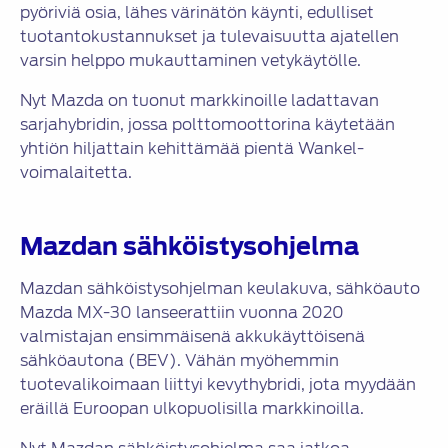
pyöriviä osia, lähes värinätön käynti, edulliset
tuotantokustannukset ja tulevaisuutta ajatellen
varsin helppo mukauttaminen vetykäytölle.
Nyt Mazda on tuonut markkinoille ladattavan
sarjahybridin, jossa polttomoottorina käytetään
yhtiön hiljattain kehittämää pientä Wankel-
voimalaitetta.
Mazdan sähköistysohjelma
Mazdan sähköistysohjelman keulakuva, sähköauto
Mazda MX-30 lanseerattiin vuonna 2020
valmistajan ensimmäisenä akkukäyttöisenä
sähköautona (BEV). Vähän myöhemmin
tuotevalikoimaan liittyi kevythybridi, jota myydään
eräillä Euroopan ulkopuolisilla markkinoilla.