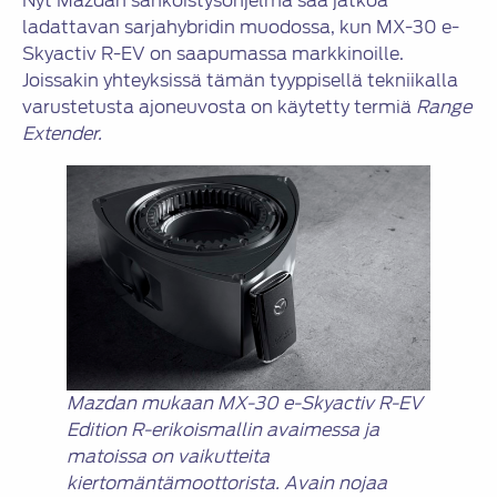
Nyt Mazdan sähköistysohjelma saa jatkoa
ladattavan sarjahybridin muodossa, kun MX-30 e-
Skyactiv R-EV on saapumassa markkinoille.
Joissakin yhteyksissä tämän tyyppisellä tekniikalla
varustetusta ajoneuvosta on käytetty termiä
Range
Extender.
Mazdan mukaan MX-30 e-Skyactiv R-EV
Edition R-erikoismallin avaimessa ja
matoissa on vaikutteita
kiertomäntämoottorista. Avain nojaa