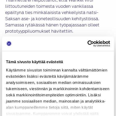
Tilannetta ei helpottanut, että Wankel virui
liittoutuneiden toimesta vuoden vankilassa
epäiltynä ties minkälaisista vehkeilyistä natsi-
Saksan ase- ja koneteollisuuden kehitystöissä.
Samassa rytäkässä hänen työpajassaan olleet
prototyyppiluomukset hävitettiin.
Sinnikkyys palkitaan
Ensimmäinen oikeasti toimiva kiertomäntämoottori
Tämä sivusto käyttää evästeitä
käynnistettiin vasta 1957. Vuotta myöhemmin
Käytämme sivuston toiminnan kannalta välttämättömien
käynnistyi tämän voimalaitteen kehitysversio, ja
evästeiden lisäksi evästeitä kävijämäärämme
vaikuttikin nykytermillä todettuna, että homma
analysoimiseen, sosiaalisen median ominaisuuksien
alkaisikin niin sanotusti rokkaamaan.
tukemiseen, viestinnän ja markkinoinnin kohdentamiseen
sekä markkinointitoimenpiteiden optimointiin. Lisäksi
jaamme sosiaalisen median, mainosalan ja analytiikka-
alan kumppaneillemme tietoja siitä, miten käytät
sivustoamme. Kumppanimme voivat yhdistää näitä