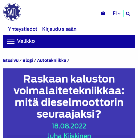
H
FI
si
Yhteystiedot
Kirjaudu sisään
Valikko
Raskaan
Etusivu
/
Blogi
/
Autotekniikka
/
kaluston
voimalaitetekniikkaa:
Raskaan kaluston
mitä
dieselmoottorin
voimalaitetekniikkaa:
seuraajaksi?
mitä dieselmoottorin
seuraajaksi?
18.08.2022
Juha Kiiskinen