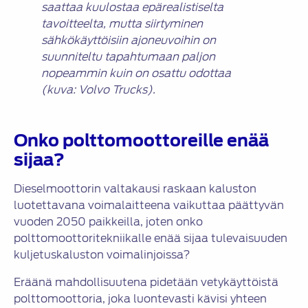
saattaa kuulostaa epärealistiselta
tavoitteelta, mutta siirtyminen
sähkökäyttöisiin ajoneuvoihin on
suunniteltu tapahtumaan paljon
nopeammin kuin on osattu odottaa
(kuva: Volvo Trucks).
Onko polttomoottoreille enää
sijaa?
Dieselmoottorin valtakausi raskaan kaluston
luotettavana voimalaitteena vaikuttaa päättyvän
vuoden 2050 paikkeilla, joten onko
polttomoottoritekniikalle enää sijaa tulevaisuuden
kuljetuskaluston voimalinjoissa?
Eräänä mahdollisuutena pidetään vetykäyttöistä
polttomoottoria, joka luontevasti kävisi yhteen