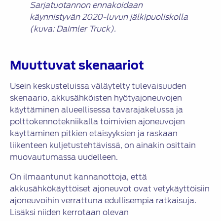
Sarjatuotannon ennakoidaan
käynnistyvän 2020-luvun jälkipuoliskolla
(kuva: Daimler Truck).
Muuttuvat skenaariot
Usein keskusteluissa väläytelty tulevaisuuden
skenaario, akkusähköisten hyötyajoneuvojen
käyttäminen alueellisessa tavarajakelussa ja
polttokennotekniikalla toimivien ajoneuvojen
käyttäminen pitkien etäisyyksien ja raskaan
liikenteen kuljetustehtävissä, on ainakin osittain
muovautumassa uudelleen.
On ilmaantunut kannanottoja, että
akkusähkökäyttöiset ajoneuvot ovat vetykäyttöisiin
ajoneuvoihin verrattuna edullisempia ratkaisuja.
Lisäksi niiden kerrotaan olevan