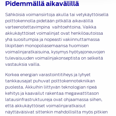
Pidemmällä aikavälillä
Sähköisiä voimansiirtoja akulla tai vetykäyttöisellä
polttokennolla pidetään pitkällä aikavälillä
varteenotettavimpina vaihtoehtoina. Vaikka
akkukäyttöiset voimalinjat ovat henkilöautoissa
yhä suositumpia ja nopeasti vakiinnuttamassa
likipitäen monopoliasemaansa huomisen
voimalinjaratkaisuina, kysymys hyötyajoneuvojen
tulevaisuuden voimalinjakonseptista on selkeitä
vastauksia vailla.
Korkea energian varastointitiheys ja lyhyet
tankkausajat puhuvat polttokennotekniikan
puolesta. Akkuihin liittyvän teknologian ripeä
kehitys ja kaavailut rakentaa megawattitason
latausinfrastruktuureja ovat ohjaamassa siihen,
että akkukäyttöiset voimalinjaratkaisut
näyttäväisivat sittenkin mahdollisilta myös pitkien