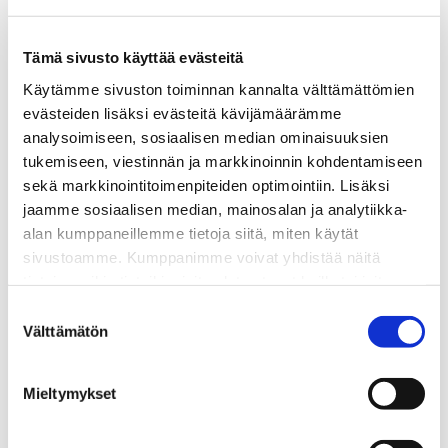
Tämä sivusto käyttää evästeitä
Käytämme sivuston toiminnan kannalta välttämättömien
Vaikka hiilidioksidipäästöjen
evästeiden lisäksi evästeitä kävijämäärämme
vähennykseen kohdistuu kovia odotuksia,
analysoimiseen, sosiaalisen median ominaisuuksien
uusiakin dieselmoottoreita kehitetään.
tukemiseen, viestinnän ja markkinoinnin kohdentamiseen
Kuvassa Traton Groupin, johon
sekä markkinointitoimenpiteiden optimointiin. Lisäksi
eurooppalaisina toimijoina kuuluvat
jaamme sosiaalisen median, mainosalan ja analytiikka-
Scania AB ja MAN Truck & Bus, raskaan
alan kumppaneillemme tietoja siitä, miten käytät
kaluston kuusisylinterinen uutuusmoottori
sivustoamme. Kumppanimme voivat yhdistää näitä
liki 13 litran iskutilavuudella. Moottorin
tietoja muihin tietoihin, joita olet antanut heille tai joita on
termisen hyötysuhteen kerrotaan
kerätty, kun olet käyttänyt heidän palvelujaan.
Suostumuksen
saavuttavan merkkipylväänä pidetyn 50
Välttämätön
valinta
% rajan. Pakokaasujen
puhdistusjärjestelmä on varustettu
kahdella AdBlue-urealiuoksen
Mieltymykset
ruiskutusventtiilillä (kuva: Traton Group).