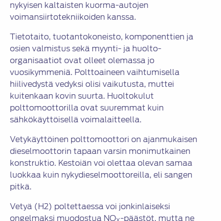
nykyisen kaltaisten kuorma-autojen
voimansiirtotekniikoiden kanssa.
Tietotaito, tuotantokoneisto, komponenttien ja
osien valmistus sekä myynti- ja huolto-
organisaatiot ovat olleet olemassa jo
vuosikymmeniä. Polttoaineen vaihtumisella
hiilivedystä vedyksi olisi vaikutusta, muttei
kuitenkaan kovin suurta. Huoltokulut
polttomoottorilla ovat suuremmat kuin
sähkökäyttöisellä voimalaitteella.
Vetykäyttöinen polttomoottori on ajanmukaisen
dieselmoottorin tapaan varsin monimutkainen
konstruktio. Kestoiän voi olettaa olevan samaa
luokkaa kuin nykydieselmoottoreilla, eli sangen
pitkä.
Vetyä (H2) poltettaessa voi jonkinlaiseksi
ongelmaksi muodostua NO
-päästöt, mutta ne
X