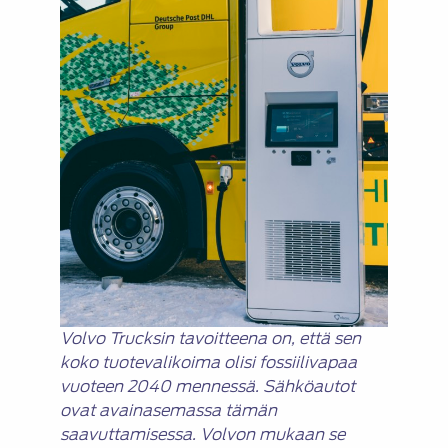
Volvo Trucksin tavoitteena on, että sen
koko tuotevalikoima olisi fossiilivapaa
vuoteen 2040 mennessä. Sähköautot
ovat avainasemassa tämän
saavuttamisessa. Volvon mukaan se