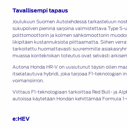
Tavallisempi tapaus
Joulukuun Suomen Autolehdessä tarkasteluun nost
sukupolven pieninä sarjoina valmistettava Type S-u
polttomoottorin ja kolmen sähkömoottorin muodos
likipitäen kustannuksista piittaamatta. Siihen ver
tarkoitettu huomattavasti suuremmille asiakasryhm
muassa koritekniikan toteutus ovat selvästi arkise
Autona Honda HR-V on uusiutunut täysin ollen ma
itselatautuva hybridi, joka tarjoaa F1-teknologian 
voimansiirron.
Viittaus F1-teknologiaan tarkoittaa Red Bull- ja Alph
autoissa käytetään Hondan kehittämää Formula 1-v
e:HEV