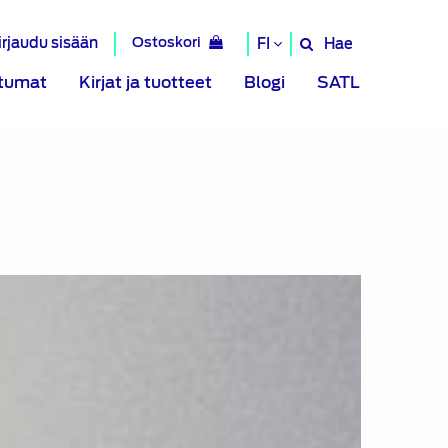
irjaudu sisään
Ostoskori
Hae
FI
Hae
sivustolta
tumat
Kirjat ja tuotteet
Blogi
SATL