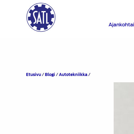
Ajankohta
Honda
Etusivu
/
Blogi
/
Autotekniikka
/
HR-
V
e:HEV,
sarjahybriditoteutus