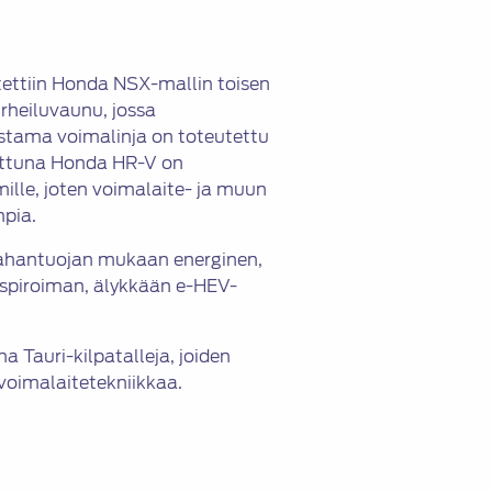
ettiin Honda NSX-mallin toisen
rheiluvaunu, jossa
tama voimalinja on toteutettu
rattuna Honda HR-V on
ille, joten voimalaite- ja muun
mpia.
ahantuojan mukaan energinen,
inspiroiman, älykkään e-HEV-
a Tauri-kilpatalleja, joiden
oimalaitetekniikkaa.