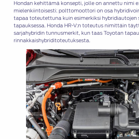
Hondan kehittämä konsepti, jolle on annettu nimi e
mielenkiintoisesti: polttomoottori on osa hybridivo
tapaa toteutettuna kuin esimerkiksi hybridiautojen
tapauksessa. Honda HR-V:n toteutus nimittäin täytt
sarjahybridin tunnusmerkit, kun taas Toyotan tap
rinnakkaishybriditoteutuksesta.