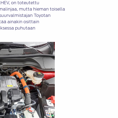
:HEV, on toteutettu
imalinjaa, mutta hieman toisella
 suurvalmistajan Toyotan
ää ainakin osittain
auksessa puhutaan