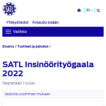
H
FI
si
Yhteystiedot
Kirjaudu sisään
Valikko
Tuotteet
Etusivu
/
Tuotteet ja palvelut
/
avainsanalla
“SATL
Insinöörityögaala
SATL Insinöörityögaala
2022”
2022
Näytetään 1 tulos
SATL