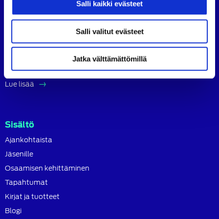
Salli kaikki evästeet
Suomen Autoteknillinen Liitto ry (SATL) on autoalan
ammattilaisten ja asiantuntijoiden yhteistyö- ja
koulutusjärjestö.
Salli valitut evästeet
SATL toimii jäsenyhdistystensä kattojärjestönä, jonka
tavoitteena on ylläpitää ja kehittää koko autoalan
Jatka välttämättömillä
osaamista ja ammattitaitoa.
Lue lisää
Sisältö
Ajankohtaista
Jäsenille
Osaamisen kehittäminen
Tapahtumat
Kirjat ja tuotteet
Blogi