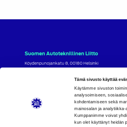
Suomen Autoteknillinen Liitto
Köydenpunojankatu 8, 00180 Helsinki
puh.
09 694 4724
satl@satl.fi
Tämä sivusto käyttää eväs
Käytämme sivuston toimin
Toimihenkilöt
analysoimiseen, sosiaalis
Laskutusosoitteet
kohdentamiseen sekä markk
SATL
SATL
SATL
mainosalan ja analytiikka-
Facebook
LinkedIn
Instagram
Kumppanimme voivat yhdistää 
kun olet käyttänyt heidän 