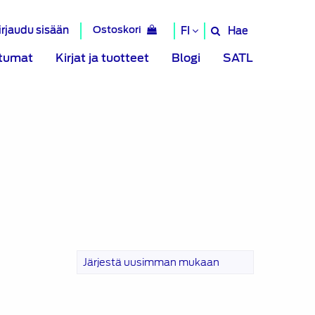
irjaudu sisään
Ostoskori
Hae
FI
Hae
sivustolta
tumat
Kirjat ja tuotteet
Blogi
SATL