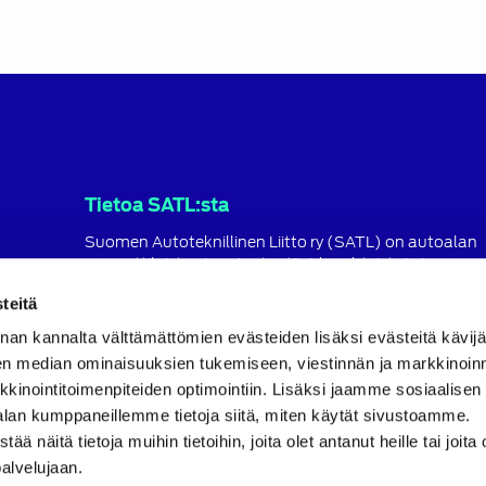
Tietoa SATL:sta
Suomen Autoteknillinen Liitto ry (SATL) on autoalan
ammattilaisten ja asiantuntijoiden yhteistyö- ja
koulutusjärjestö.
teitä
SATL toimii jäsenyhdistystensä kattojärjestönä, jonka
nan kannalta välttämättömien evästeiden lisäksi evästeitä käv
tavoitteena on ylläpitää ja kehittää koko autoalan o
en median ominaisuuksien tukemiseen, viestinnän ja markkinoin
ja ammattitaitoa.
inointitoimenpiteiden optimointiin. Lisäksi jaamme sosiaalisen
Lue lisää
alan kumppaneillemme tietoja siitä, miten käytät sivustoamme.
näitä tietoja muihin tietoihin, joita olet antanut heille tai joita 
palvelujaan.