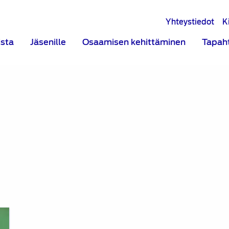
Yhteystiedot
K
ista
Jäsenille
Osaamisen kehittäminen
Tapah