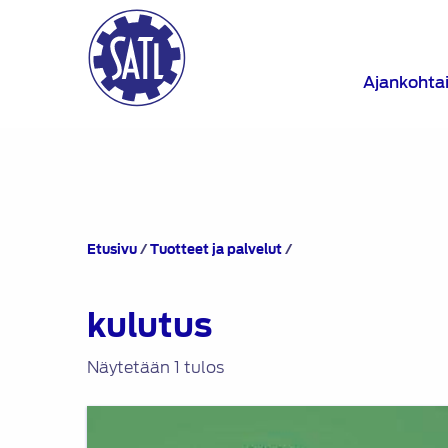
Ajankohta
Tuotteet
Etusivu
/
Tuotteet ja palvelut
/
avainsanalla
“kulutus”
kulutus
Näytetään 1 tulos
Aja
taloudellisesti,