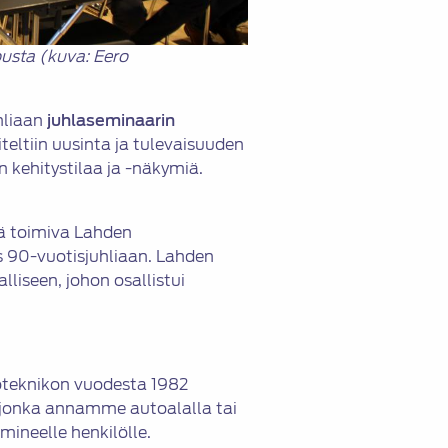
usta (kuva: Eero
hliaan
juhlaseminaarin
eltiin uusinta ja tulevaisuuden
 kehitystilaa ja -näkymiä.
nä toimiva Lahden
ös 90-vuotisjuhliaan. Lahden
lliseen, johon osallistui
oteknikon vuodesta 1982
, jonka annamme autoalalla tai
ineelle henkilölle.