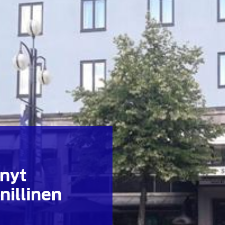
änyt
illinen