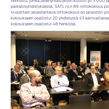
verkosto, jonka jäsenyhdistyksiin kuuluu yli 5 000 j
paikallisyhdistyksessä. SATL ry:n 89. liittokokous p
Vuosittain järjestettävä liittokokous on järjestön y
kokoukseen osallistui 20 yhdistystä 43 äänivaltais
kokoukseen osallistui 48 henkilöä.