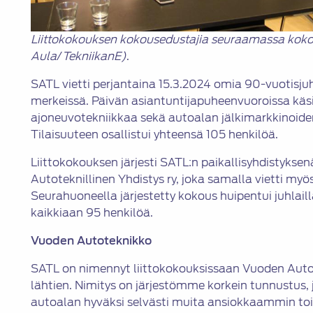
Liittokokouksen kokousedustajia seuraamassa koko
Aula
/
TekniikanE)
.
SATL vietti perjantaina 15.3.2024 omia 90-vuotisju
merkeissä. Päivän asiantuntijapuheenvuoroissa käsit
ajoneuvotekniikkaa sekä autoalan jälkimarkkinoiden
Tilaisuuteen osallistui yhteensä 105 henkilöä.
Liittokokouksen järjesti SATL:n paikallisyhdistykse
Autoteknillinen Yhdistys ry, joka samalla vietti my
Seurahuoneella järjestetty kokous huipentui juhlailla
kaikkiaan 95 henkilöä.
Vuoden Autoteknikko
SATL on nimennyt liittokokouksissaan Vuoden Aut
lähtien. Nimitys on järjestömme korkein tunnustus
autoalan hyväksi selvästi muita ansiokkaammin toim