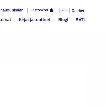
irjaudu sisään
Ostoskori
Hae
FI
Hae
sivustolta
tumat
Kirjat ja tuotteet
Blogi
SATL