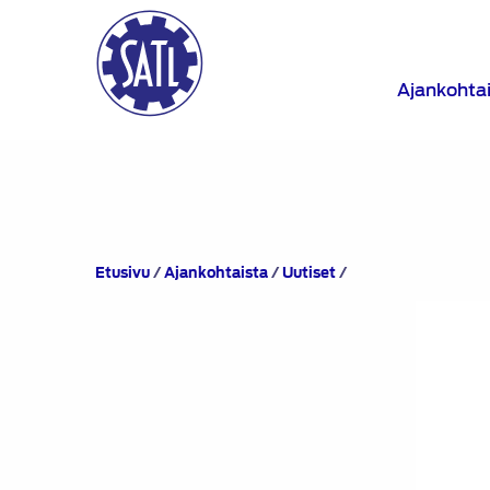
Ajankohta
90
Etusivu
/
Ajankohtaista
/
Uutiset
/
vuotta
täyttänyt
Suomen
Autoteknillinen
Liitto
myönsi
tunnustuksen
sähköajoneuvojen
latausjärjestelmien
kehityksessä