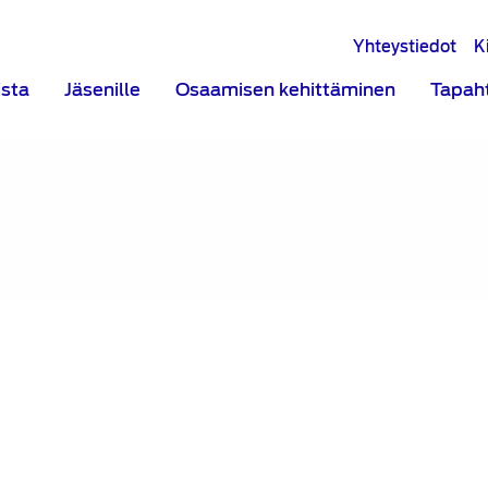
Yhteystiedot
K
ista
Jäsenille
Osaamisen kehittäminen
Tapah