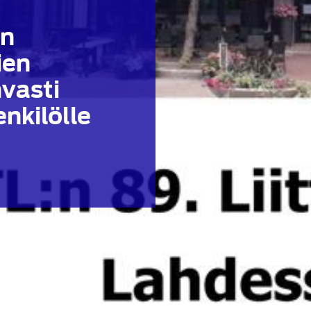
en
ien
vasti
nkilölle