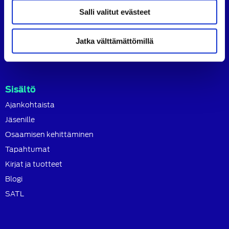
SATL toimii jäsenyhdistystensä kattojärjestönä, jonka
Salli valitut evästeet
tavoitteena on ylläpitää ja kehittää koko autoalan
osaamista ja ammattitaitoa.
Jatka välttämättömillä
Lue lisää
Sisältö
Ajankohtaista
Jäsenille
Osaamisen kehittäminen
Tapahtumat
Kirjat ja tuotteet
Blogi
SATL