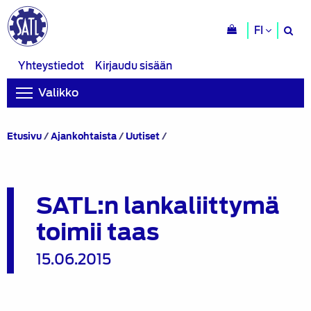
H
FI
si
Yhteystiedot
Kirjaudu sisään
Valikko
SATL:n
Etusivu
/
Ajankohtaista
/
Uutiset
/
lankaliittymä
toimii
taas
SATL:n lankaliittymä
toimii taas
15.06.2015