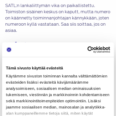
SATL:n lankaliittymän vika on paikallistettu.
Toimiston sisäinen keskus on kaputt, mutta numero
on käännetty toiminnanjohtajan kännykkään, joten
numeroon kyllä vastataan. Saa siis soittaa, jos on
asiaa.
Jaa:
KATEGORIAT
Tämä sivusto käyttää evästeitä
Käytämme sivuston toiminnan kannalta välttämättömien
Uutiset
Artikkelien
evästeiden lisäksi evästeitä kävijämäärämme
SATL:n lankaliittymä on tilapäisesti pois käytöstä
analysoimiseen, sosiaalisen median ominaisuuksien
selaus
tukemiseen, viestinnän ja markkinoinnin kohdentamiseen
SATL:n Kesäpäivät pidettiin Sastamalassa 12.-14.6.2015
sekä markkinointitoimenpiteiden optimointiin. Lisäksi
jaamme sosiaalisen median, mainosalan ja analytiikka-
alan kumppaneillemme tietoja siitä, miten käytät