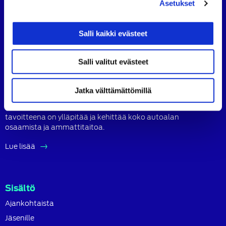
Asetukset
SATL
SATL
SATL
Facebook
LinkedIn
Instagram
Salli kaikki evästeet
Tietoa SATL:sta
Salli valitut evästeet
Suomen Autoteknillinen Liitto ry (SATL) on autoalan
ammattilaisten ja asiantuntijoiden yhteistyö- ja
koulutusjärjestö.
Jatka välttämättömillä
SATL toimii jäsenyhdistystensä kattojärjestönä, jonka
tavoitteena on ylläpitää ja kehittää koko autoalan
osaamista ja ammattitaitoa.
Lue lisää
Sisältö
Ajankohtaista
Jäsenille