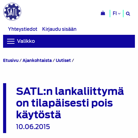
H
FI
si
Yhteystiedot
Kirjaudu sisään
Valikko
SATL:n
Etusivu
/
Ajankohtaista
/
Uutiset
/
lankaliittymä
on
tilapäisesti
pois
SATL:n lankaliittymä
käytöstä
on tilapäisesti pois
käytöstä
10.06.2015