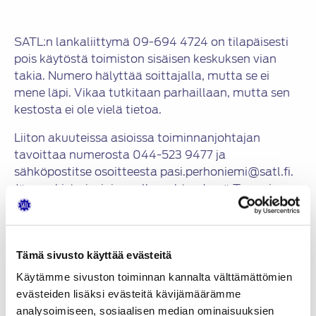
SATL:n lankaliittymä 09-694 4724 on tilapäisesti
pois käytöstä toimiston sisäisen keskuksen vian
takia. Numero hälyttää soittajalla, mutta se ei
mene läpi. Vikaa tutkitaan parhaillaan, mutta sen
kestosta ei ole vielä tietoa.
Liiton akuuteissa asioissa toiminnanjohtajan
tavoittaa numerosta 044-523 9477 ja
sähköpostitse osoitteesta pasi.perhoniemi@satl.fi.
Jäsenrekisteriasioissa olkaa yhteydessä Tommi
Suhoseen numeroon 050-436 8873 tai
sähköpostitse osoitteeseen info@satl.fi.
Tämä sivusto käyttää evästeitä
Jaa:
Käytämme sivuston toiminnan kannalta välttämättömien
evästeiden lisäksi evästeitä kävijämäärämme
analysoimiseen, sosiaalisen median ominaisuuksien
KATEGORIAT