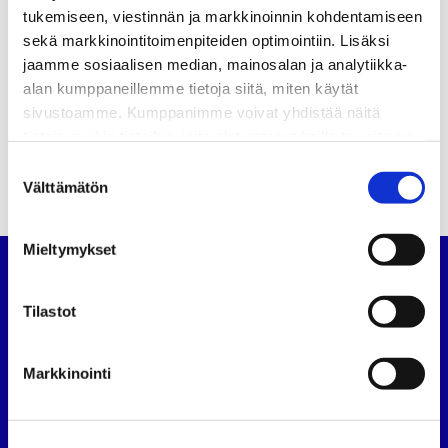
tukemiseen, viestinnän ja markkinoinnin kohdentamiseen
sekä markkinointitoimenpiteiden optimointiin. Lisäksi
Uutiset
Artikkelien
jaamme sosiaalisen median, mainosalan ja analytiikka-
Suomen Autolehti 6/2015 ilmestyy maanantaina 1.6.2015
alan kumppaneillemme tietoja siitä, miten käytät
selaus
sivustoamme. Kumppanimme voivat yhdistää näitä
SATL:n lankaliittymä toimii taas
tietoja muihin tietoihin, joita olet antanut heille tai joita on
kerätty, kun olet käyttänyt heidän palvelujaan.
Suostumuksen
Välttämätön
valinta
Mieltymykset
Suomen Autoteknillinen Liitto
Tilastot
Köydenpunojankatu 8, 00180 Helsinki
puh.
09 694 4724
Markkinointi
satl@satl.fi
Toimihenkilöt
Laskutusosoitteet