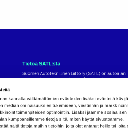
Tietoa SATL:sta
Suomen Autoteknillinen Liitto ry (SATL) on autoalan
ammattilaisten ja asiantuntijoiden yhteistyö- ja
koulutusjärjestö.
teitä
SATL toimii jäsenyhdistystensä kattojärjestönä, jonka
nan kannalta välttämättömien evästeiden lisäksi evästeitä käv
tavoitteena on ylläpitää ja kehittää koko autoalan o
en median ominaisuuksien tukemiseen, viestinnän ja markkinoin
ja ammattitaitoa.
inointitoimenpiteiden optimointiin. Lisäksi jaamme sosiaalisen
Lue lisää
alan kumppaneillemme tietoja siitä, miten käytät sivustoamme.
näitä tietoja muihin tietoihin, joita olet antanut heille tai joita 