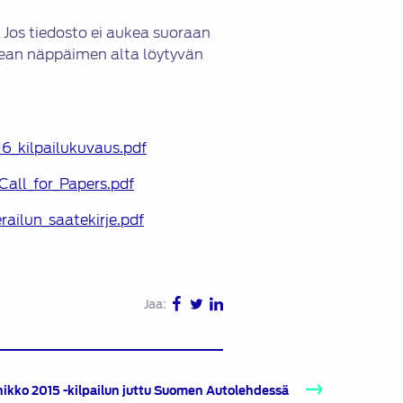
. Jos tiedosto ei aukea suoraan
oikean näppäimen alta löytyvän
16_kilpailukuvaus.pdf
Call_for_Papers.pdf
ailun_saatekirje.pdf
Jaa:
kko 2015 -kilpailun juttu Suomen Autolehdessä