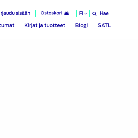
irjaudu sisään
Ostoskori
Hae
FI
Hae
sivustolta
tumat
Kirjat ja tuotteet
Blogi
SATL