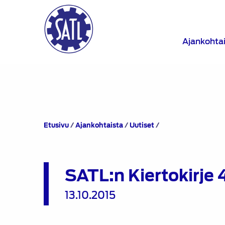
Ajankohta
SATL:n
Etusivu
/
Ajankohtaista
/
Uutiset
/
Kiertokirje
4/2015
SATL:n Kiertokirje
13.10.2015