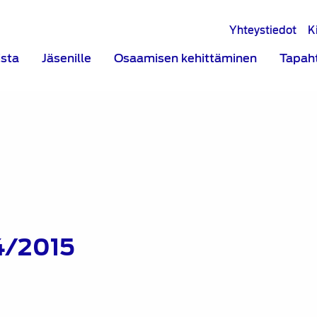
Yhteystiedot
K
ista
Jäsenille
Osaamisen kehittäminen
Tapah
 4/2015