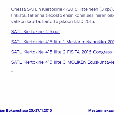
Ohessa SATL:n Kiertokirje 4/2015 liitteineen (3 kpl)
linkistä, tallenna tiedosto ensin konelleesi hiiren 
valikon kautta. Laitettu jakoon 13.10.2015.
SATL_Kiertokirje_415.pdf
SATL_Kiertokirje_415_liite_1_Mestarimekaanikko_20
SATL_Kiertokirje_415_liite_2_FISITA_2016_Congress_
SATL_Kiertokirje_415_liite_3_MOLIKEn_Eduskuntavier
”
n Bukarestissa 25.-27.11.2015
Mestarimekaani