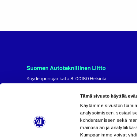
Suomen Autoteknillinen Liitto
Köydenpunojankatu 8, 00180 Helsinki
puh.
09 694 4724
satl@satl.fi
Tämä sivusto käyttää eväs
Käytämme sivuston toimin
Toimihenkilöt
analysoimiseen, sosiaalis
Laskutusosoitteet
kohdentamiseen sekä markk
SATL
SATL
SATL
mainosalan ja analytiikka-
Facebook
LinkedIn
Instagram
Kumppanimme voivat yhdistää 