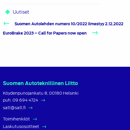
Uutiset
Artikkelien
Suomen Autolehden numero 10/2022 ilmestyy 2.12.2022
selaus
EuroBrake 2023 – Call for Papers now open
Suomen Autoteknillinen Liitto
Köydenpunojankatu 8, 00180 Helsinki
puh.
09 694 4724
satl@satl.fi
Toimihenkilöt
Laskutusosoitteet