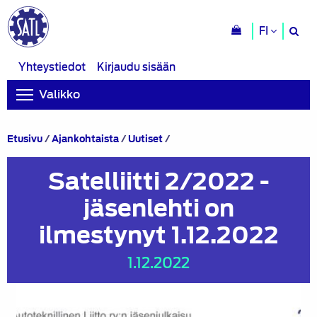
H
FI
si
Yhteystiedot
Kirjaudu sisään
Valikko
Satelliitti
Etusivu
/
Ajankohtaista
/
Uutiset
/
2/2022
-
Satelliitti 2/2022 -
jäsenlehti
on
jäsenlehti on
ilmestynyt
1.12.2022
ilmestynyt 1.12.2022
1.12.2022