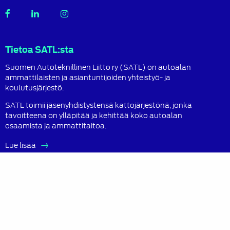
SATL
SATL
SATL
Facebook
LinkedIn
Instagram
Tietoa SATL:sta
Suomen Autoteknillinen Liitto ry (SATL) on autoalan
ammattilaisten ja asiantuntijoiden yhteistyö- ja
koulutusjärjestö.
SATL toimii jäsenyhdistystensä kattojärjestönä, jonka
tavoitteena on ylläpitää ja kehittää koko autoalan
osaamista ja ammattitaitoa.
Lue lisää
Sisältö
Ajankohtaista
Jäsenille