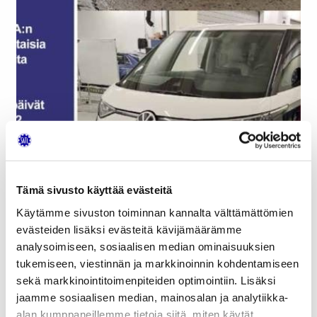
Tämä sivusto käyttää evästeitä
Käytämme sivuston toiminnan kannalta välttämättömien
evästeiden lisäksi evästeitä kävijämäärämme
analysoimiseen, sosiaalisen median ominaisuuksien
tukemiseen, viestinnän ja markkinoinnin kohdentamiseen
sekä markkinointitoimenpiteiden optimointiin. Lisäksi
jaamme sosiaalisen median, mainosalan ja analytiikka-
Vuodesta 1980 lähtien ilmestyneen SATL:n
alan kumppaneillemme tietoja siitä, miten käytät