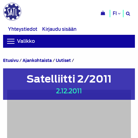
H
FI
si
Yhteystiedot
Kirjaudu sisään
Valikko
Satelliitti
Etusivu
/
Ajankohtaista
/
Uutiset
/
2/2011
Satelliitti 2/2011
2.12.2011