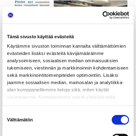
Tämä sivusto käyttää evästeitä
Käytämme sivuston toiminnan kannalta välttämättömien
evästeiden lisäksi evästeitä kävijämäärämme
analysoimiseen, sosiaalisen median ominaisuuksien
tukemiseen, viestinnän ja markkinoinnin kohdentamiseen
sekä markkinointitoimenpiteiden optimointiin. Lisäksi
jaamme sosiaalisen median, mainosalan ja analytiikka-
alan kumppaneillemme tietoja siitä, miten käytät
sivustoamme. Kumppanimme voivat yhdistää näitä
tietoja muihin tietoihin, joita olet antanut heille tai joita on
kerätty, kun olet käyttänyt heidän palvelujaan.
Suostumuksen
Välttämätön
valinta