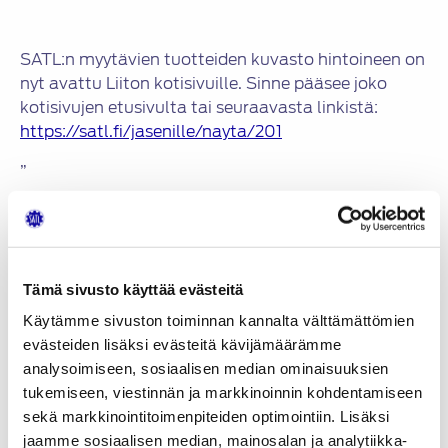
SATL:n myytävien tuotteiden kuvasto hintoineen on
nyt avattu Liiton kotisivuille. Sinne pääsee joko
kotisivujen etusivulta tai seuraavasta linkistä:
https://satl.fi/jasenille/nayta/201
”
Jaa:
Tämä sivusto käyttää evästeitä
KATEGORIAT
Käytämme sivuston toiminnan kannalta välttämättömien
evästeiden lisäksi evästeitä kävijämäärämme
Uutiset
Artikkelien
analysoimiseen, sosiaalisen median ominaisuuksien
Liiton myytävät tuotteet
tukemiseen, viestinnän ja markkinoinnin kohdentamiseen
selaus
sekä markkinointitoimenpiteiden optimointiin. Lisäksi
Satelliitti 2/2011
jaamme sosiaalisen median, mainosalan ja analytiikka-