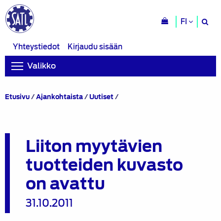
H
FI
si
Yhteystiedot
Kirjaudu sisään
Valikko
Liiton
Etusivu
/
Ajankohtaista
/
Uutiset
/
myytävien
tuotteiden
kuvasto
on
Liiton myytävien
avattu
tuotteiden kuvasto
on avattu
31.10.2011