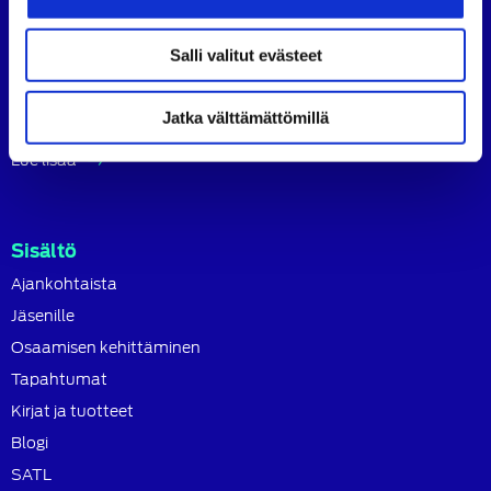
ammattilaisten ja asiantuntijoiden yhteistyö- ja
koulutusjärjestö.
Salli valitut evästeet
SATL toimii jäsenyhdistystensä kattojärjestönä, jonka
tavoitteena on ylläpitää ja kehittää koko autoalan
osaamista ja ammattitaitoa.
Jatka välttämättömillä
Lue lisää
Sisältö
Ajankohtaista
Jäsenille
Osaamisen kehittäminen
Tapahtumat
Kirjat ja tuotteet
Blogi
SATL