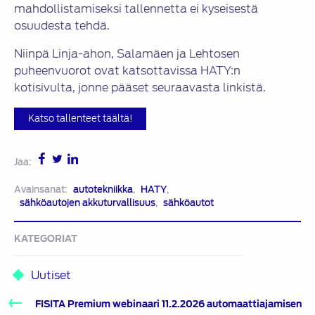
mahdollistamiseksi tallennetta ei kyseisestä
osuudesta tehdä.
Niinpä Linja-ahon, Salamäen ja Lehtosen
puheenvuorot ovat katsottavissa HATY:n
kotisivulta, jonne pääset seuraavasta linkistä.
Katso tallenteet täältä!
Jaa:
Avainsanat:
autotekniikka
,
HATY
,
sähköautojen akkuturvallisuus
,
sähköautot
KATEGORIAT
Uutiset
Artikkelien
FISITA Premium webinaari 11.2.2026 automaattiajamisen
selaus