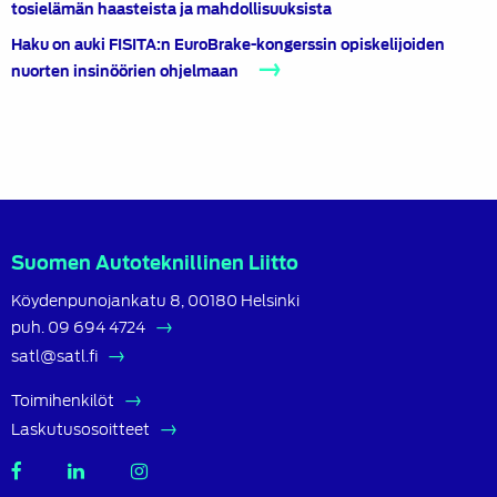
tosielämän haasteista ja mahdollisuuksista
Haku on auki FISITA:n EuroBrake-kongerssin opiskelijoiden
nuorten insinöörien ohjelmaan
Suomen Autoteknillinen Liitto
Köydenpunojankatu 8, 00180 Helsinki
puh.
09 694 4724
satl@satl.fi
Toimihenkilöt
Laskutusosoitteet
SATL
SATL
SATL