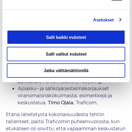
puheenvuoron korvasi tilaisuutta isännöinyt HATY:n
puheenjohtaja
Vesa Linja-aho
, joka kävi läpi
alkuperäistä suunnitelmaa laajemmin viimeaikaisia
Asetukset
ajoneuvojen korkeajännitejärjestelmien parissa
sattuneita haavereita.
Salli kaikki evästeet
Muita puheenvuoroja olivat seuraavat:
EU:n akkuasetus ja sen tuomat vaatimukset
Salli valitut evästeet
ajoneuvoakuille ja niiden käsittelylle.
Tiia
Salamäki
, Tukes.
Jatka välttämättömillä
Akkujen turvallinen kierrättäminen.
Kimmo
Lehtonen
, Fortum Battery Recycling.
Ajoakku- ja sähköjärjestelmäkorjaukset
viranomaisnäkökulmasta: esimerkkejä ja
keskustelua.
Timo Ojala
, Traficom.
Etänä lähetetystä kokonaisuudesta tehtiin
tallenteet, paitsi Traficomin puheenvuorosta, kun
etukäteen oli sovittu, että vapaamman keskustelun