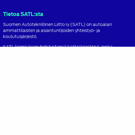
Facebook
LinkedIn
Instagram
Tietoa SATL:sta
Suomen Autoteknillinen Liitto ry (SATL) on autoalan
ammattilaisten ja asiantuntijoiden yhteistyö- ja
koulutusjärjestö.
SATL toimii jäsenyhdistystensä kattojärjestönä, jonka
tavoitteena on ylläpitää ja kehittää koko autoalan
osaamista ja ammattitaitoa.
Lue lisää
Sisältö
Ajankohtaista
Jäsenille
Osaamisen kehittäminen
Tapahtumat