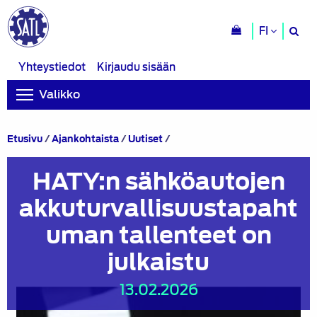
H
FI
si
Yhteystiedot
Kirjaudu sisään
Valikko
HATY:n
Etusivu
/
Ajankohtaista
/
Uutiset
/
sähköautojen
akkuturvallisuustapahtuman
HATY:n sähköautojen
tallenteet
on
akkuturvallisuustapaht
julkaistu
uman tallenteet on
julkaistu
13.02.2026