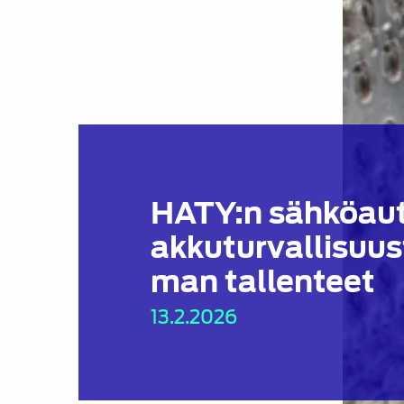
HATY:n sähköau
akkuturvallisuu
man tallenteet
13.2.2026