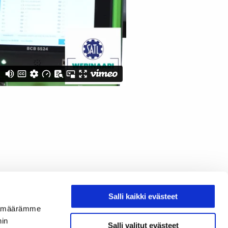
Salli kaikki evästeet
ijämäärämme
nin
Salli valitut evästeet