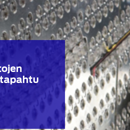
tojen
stapahtu