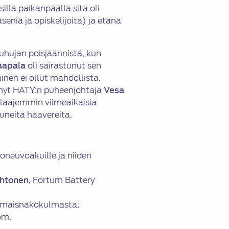
sillä paikanpäällä sitä oli
niä ja opiskelijoita) ja etänä
uhujan poisjäännistä, kun
aapala
oli sairastunut sen
nen ei ollut mahdollista.
inyt HATY:n puheenjohtaja
Vesa
a laajemmin viimeaikaisia
uneita haavereita.
oneuvoakuille ja niiden
htonen
, Fortum Battery
nomaisnäkökulmasta:
om.