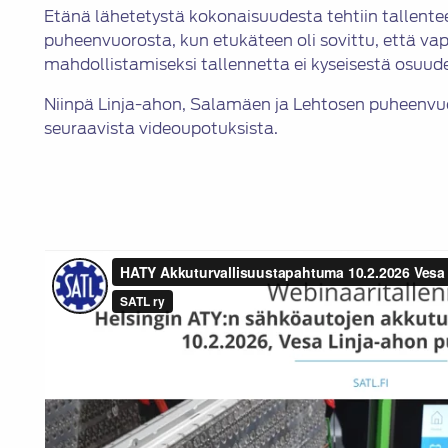
Etänä lähetetystä kokonaisuudesta tehtiin tallentee
puheenvuorosta, kun etukäteen oli sovittu, että 
mahdollistamiseksi tallennetta ei kyseisestä osuud
Niinpä Linja-ahon, Salamäen ja Lehtosen puheenvu
seuraavista videoupotuksista.