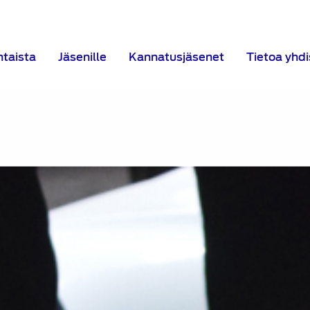
htaista
Jäsenille
Kannatusjäsenet
Tietoa yhd