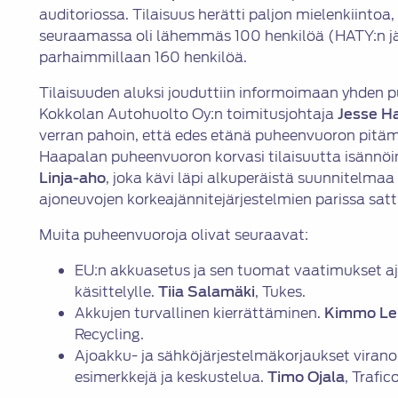
auditoriossa. Tilaisuus herätti paljon mielenkiintoa, 
seuraamassa oli lähemmäs 100 henkilöä (HATY:n jäse
parhaimmillaan 160 henkilöä.
Tilaisuuden aluksi jouduttiin informoimaan yhden p
Kokkolan Autohuolto Oy:n toimitusjohtaja
Jesse H
verran pahoin, että edes etänä puheenvuoron pitämi
Haapalan puheenvuoron korvasi tilaisuutta isännö
Linja-aho
, joka kävi läpi alkuperäistä suunnitelma
ajoneuvojen korkeajännitejärjestelmien parissa satt
Muita puheenvuoroja olivat seuraavat:
EU:n akkuasetus ja sen tuomat vaatimukset aj
käsittelylle.
Tiia Salamäki
, Tukes.
Akkujen turvallinen kierrättäminen.
Kimmo Le
Recycling.
Ajoakku- ja sähköjärjestelmäkorjaukset vira
esimerkkejä ja keskustelua.
Timo Ojala
, Trafic