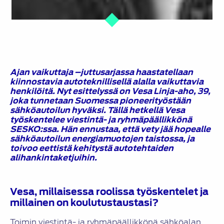
Ajan vaikuttaja –juttusarjassa haastatellaan
kiinnostavia autoteknillisellä alalla vaikuttavia
henkilöitä. Nyt esittelyssä on Vesa Linja-aho, 39,
joka tunnetaan Suomessa pioneerityöstään
sähköautoilun hyväksi. Tällä hetkellä Vesa
työskentelee viestintä- ja ryhmäpäällikkönä
SESKO:ssa. Hän ennustaa, että vety jää hopealle
sähköautoilun energiamuotojen taistossa, ja
toivoo eettistä kehitystä autotehtaiden
alihankintaketjuihin.
Vesa, millaisessa roolissa työskentelet ja
millainen on koulutustaustasi?
Toimin viestintä- ja ryhmäpäällikkönä sähköalan