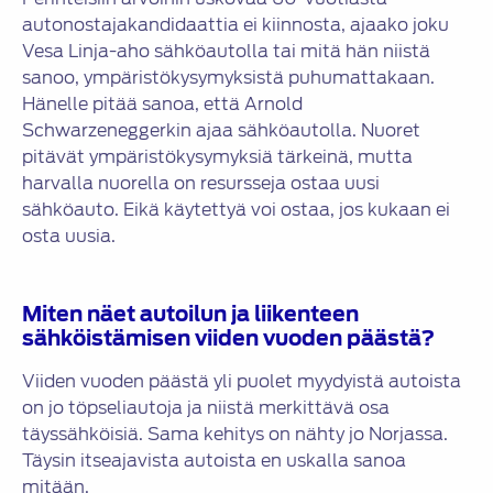
autonostajakandidaattia ei kiinnosta, ajaako joku
Vesa Linja-aho sähköautolla tai mitä hän niistä
sanoo, ympäristökysymyksistä puhumattakaan.
Hänelle pitää sanoa, että Arnold
Schwarzeneggerkin ajaa sähköautolla. Nuoret
pitävät ympäristökysymyksiä tärkeinä, mutta
harvalla nuorella on resursseja ostaa uusi
sähköauto. Eikä käytettyä voi ostaa, jos kukaan ei
osta uusia.
Miten näet autoilun ja liikenteen
sähköistämisen viiden vuoden päästä?
Viiden vuoden päästä yli puolet myydyistä autoista
on jo töpseliautoja ja niistä merkittävä osa
täyssähköisiä. Sama kehitys on nähty jo Norjassa.
Täysin itseajavista autoista en uskalla sanoa
mitään.