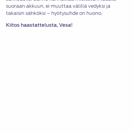
suoraan akkuun, ei muuttaa välillä vedyksi ja
takaisin sähköksi – hyötysuhde on huono.
Kiitos haastattelusta, Vesa!
Lue myös muut
Ajan vaikuttaja
-haastattelut!
Kuva: Nicklas Nyman
Jaa:
Avainsanat:
ajanvaikuttaja
,
henkilökuva
,
vaikuttaja
KATEGORIAT
Ajan vaikuttaja
Artikkelien
FISITA:n maailmankongressi järjestetään etänä
selaus
14.-16.9.2021