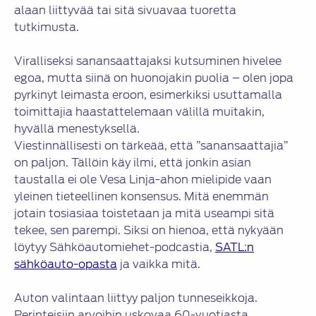
alaan liittyvää tai sitä sivuavaa tuoretta
tutkimusta.
Viralliseksi sanansaattajaksi kutsuminen hivelee
egoa, mutta siinä on huonojakin puolia – olen jopa
pyrkinyt leimasta eroon, esimerkiksi usuttamalla
toimittajia haastattelemaan välillä muitakin,
hyvällä menestyksellä.
Viestinnällisesti on tärkeää, että ”sanansaattajia”
on paljon. Tällöin käy ilmi, että jonkin asian
taustalla ei ole Vesa Linja-ahon mielipide vaan
yleinen tieteellinen konsensus. Mitä enemmän
jotain tosiasiaa toistetaan ja mitä useampi sitä
tekee, sen parempi. Siksi on hienoa, että nykyään
löytyy Sähköautomiehet-podcastia,
SATL:n
sähköauto-opasta
ja vaikka mitä.
Auton valintaan liittyy paljon tunneseikkoja.
Perinteisiin arvoihin uskovaa 60-vuotiasta