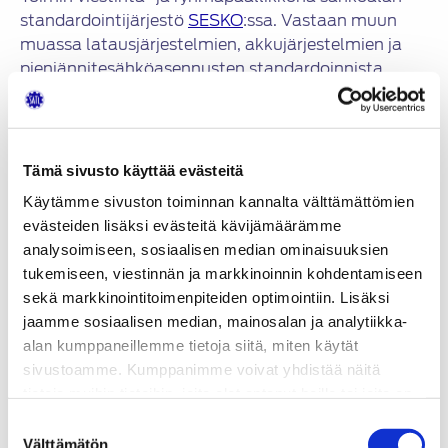
standardointijärjestö
SESKO
:ssa. Vastaan muun
muassa latausjärjestelmien, akkujärjestelmien ja
pienjännitesähköasennusten standardoinnista.
Pohjakoulutukseltani olen sähkötekniikan ja
elektroniikan diplomi-insinööri. Taskusta löytyy
myös matematiikan ja tietotekniikan
aineenopettajan pätevyys sekä taloushallinnon
Tämä sivusto käyttää evästeitä
erikoisammattitutkinto.
Käytämme sivuston toiminnan kannalta välttämättömien
evästeiden lisäksi evästeitä kävijämäärämme
analysoimiseen, sosiaalisen median ominaisuuksien
Olet energinen ja ehtiväinen ihminen. Mitä
tukemiseen, viestinnän ja markkinoinnin kohdentamiseen
kaikkea teet tällä hetkellä ja minkälaisilla
sekä markkinointitoimenpiteiden optimointiin. Lisäksi
prioriteeteilla?
jaamme sosiaalisen median, mainosalan ja analytiikka-
Aloitin viime syyskuussa työt sähköalan
alan kumppaneillemme tietoja siitä, miten käytät
standardoinnin parissa. Ala eurooppalaisine ja
sivustoamme. Kumppanimme voivat yhdistää näitä
kansainvälisine ulottuvuuksineen sekä
tietoja muihin tietoihin, joita olet antanut heille tai joita on
kokouksineen on melko haastava, joten keskityn
kerätty, kun olet käyttänyt heidän palvelujaan.
Suostumuksen
tällä hetkellä päätyöhöni. Teen työn ohessa
Välttämätön
valinta