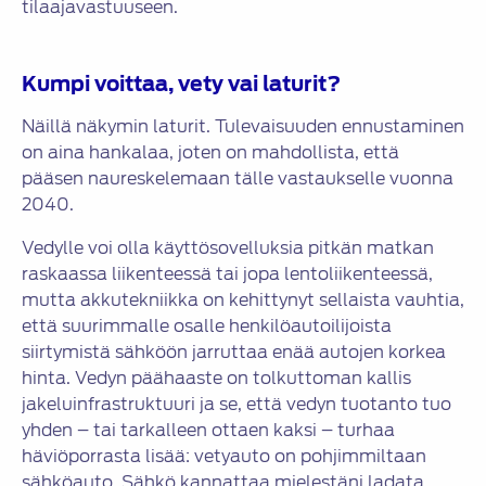
tilaajavastuuseen.
Kumpi voittaa, vety vai laturit?
Näillä näkymin laturit. Tulevaisuuden ennustaminen
on aina hankalaa, joten on mahdollista, että
pääsen naureskelemaan tälle vastaukselle vuonna
2040.
Vedylle voi olla käyttösovelluksia pitkän matkan
raskaassa liikenteessä tai jopa lentoliikenteessä,
mutta akkutekniikka on kehittynyt sellaista vauhtia,
että suurimmalle osalle henkilöautoilijoista
siirtymistä sähköön jarruttaa enää autojen korkea
hinta. Vedyn päähaaste on tolkuttoman kallis
jakeluinfrastruktuuri ja se, että vedyn tuotanto tuo
yhden – tai tarkalleen ottaen kaksi – turhaa
häviöporrasta lisää: vetyauto on pohjimmiltaan
sähköauto. Sähkö kannattaa mielestäni ladata