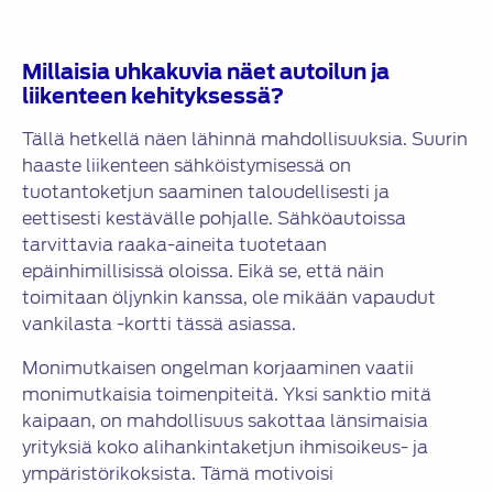
Millaisia uhkakuvia näet autoilun ja
liikenteen kehityksessä?
Tällä hetkellä näen lähinnä mahdollisuuksia. Suurin
haaste liikenteen sähköistymisessä on
tuotantoketjun saaminen taloudellisesti ja
eettisesti kestävälle pohjalle. Sähköautoissa
tarvittavia raaka-aineita tuotetaan
epäinhimillisissä oloissa. Eikä se, että näin
toimitaan öljynkin kanssa, ole mikään vapaudut
vankilasta -kortti tässä asiassa.
Monimutkaisen ongelman korjaaminen vaatii
monimutkaisia toimenpiteitä. Yksi sanktio mitä
kaipaan, on mahdollisuus sakottaa länsimaisia
yrityksiä koko alihankintaketjun ihmisoikeus- ja
ympäristörikoksista. Tämä motivoisi