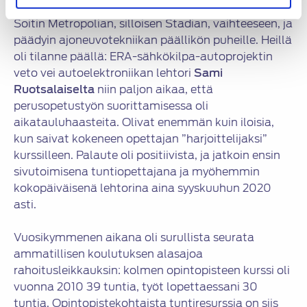
ammattikoulussa tai ammattikorkeakoulussa.
Soitin Metropolian, silloisen Stadian, vaihteeseen, ja
päädyin ajoneuvotekniikan päällikön puheille. Heillä
oli tilanne päällä: ERA-sähkökilpa-autoprojektin
veto vei autoelektroniikan lehtori
Sami
Ruotsalaiselta
niin paljon aikaa, että
perusopetustyön suorittamisessa oli
aikatauluhaasteita. Olivat enemmän kuin iloisia,
kun saivat kokeneen opettajan ”harjoittelijaksi”
kurssilleen. Palaute oli positiivista, ja jatkoin ensin
sivutoimisena tuntiopettajana ja myöhemmin
kokopäiväisenä lehtorina aina syyskuuhun 2020
asti.
Vuosikymmenen aikana oli surullista seurata
ammatillisen koulutuksen alasajoa
rahoitusleikkauksin: kolmen opintopisteen kurssi oli
vuonna 2010 39 tuntia, työt lopettaessani 30
tuntia. Opintopistekohtaista tuntiresurssia on siis