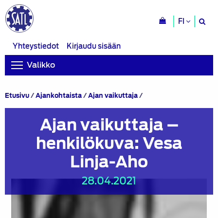
H
FI
si
Yhteystiedot
Kirjaudu sisään
Valikko
Ajan
Etusivu
/
Ajankohtaista
/
Ajan vaikuttaja
/
vaikuttaja
–
Ajan vaikuttaja –
henkilökuva:
Vesa
henkilökuva: Vesa
Linja-
Aho
Linja-Aho
28.04.2021