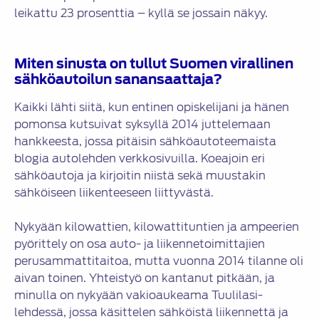
leikattu 23 prosenttia – kyllä se jossain näkyy.
Miten sinusta on tullut Suomen virallinen
sähköautoilun sanansaattaja?
Kaikki lähti siitä, kun entinen opiskelijani ja hänen
pomonsa kutsuivat syksyllä 2014 juttelemaan
hankkeesta, jossa pitäisin sähköautoteemaista
blogia autolehden verkkosivuilla. Koeajoin eri
sähköautoja ja kirjoitin niistä sekä muustakin
sähköiseen liikenteeseen liittyvästä.
Nykyään kilowattien, kilowattituntien ja ampeerien
pyörittely on osa auto- ja liikennetoimittajien
perusammattitaitoa, mutta vuonna 2014 tilanne oli
aivan toinen. Yhteistyö on kantanut pitkään, ja
minulla on nykyään vakioaukeama Tuulilasi-
lehdessä, jossa käsittelen sähköistä liikennettä ja