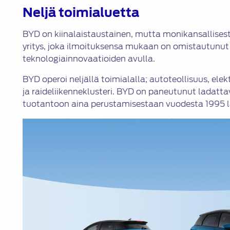
Neljä toimialuetta
BYD on kiinalaistaustainen, mutta monikansallises
yritys, joka ilmoituksensa mukaan on omistautun
teknologiainnovaatioiden avulla.
BYD operoi neljällä toimialalla; autoteollisuus, ele
ja raideliikenneklusteri. BYD on paneutunut ladatta
tuotantoon aina perustamisestaan vuodesta 1995 l