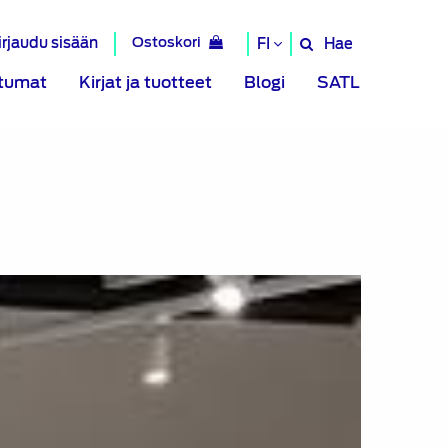
irjaudu sisään
Ostoskori
Hae
FI
Hae
sivustolta
tumat
Kirjat ja tuotteet
Blogi
SATL