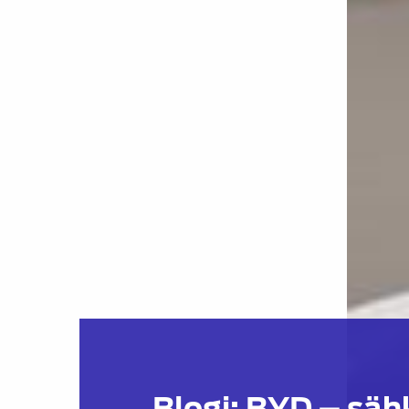
Blogi: BYD – säh