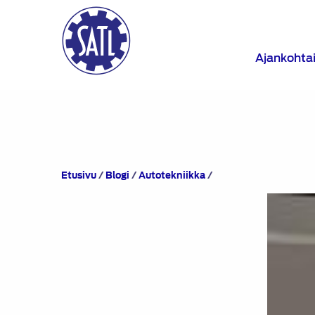
Ajankohta
Blogi:
Etusivu
/
Blogi
/
Autotekniikka
/
BYD
–
sähköautoja
Kiinasta