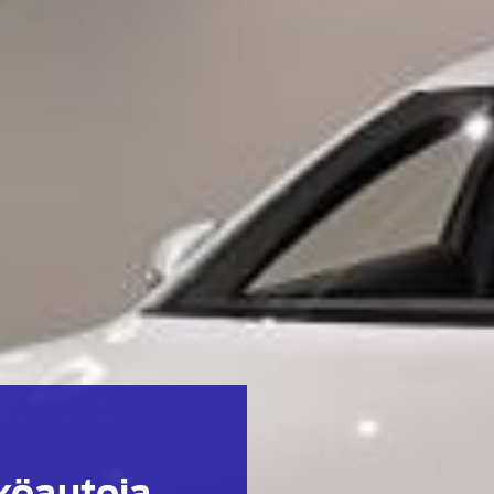
köautoja