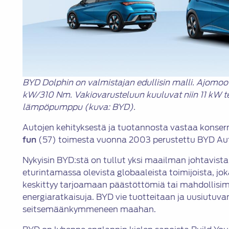
BYD Dolphin on valmistajan edullisin malli. Ajomoo
kW/310 Nm. Vakiovarusteluun kuuluvat niin 11 kW te
lämpöpumppu (kuva: BYD).
Autojen kehityksestä ja tuotannosta vastaa konser
fun
(57) toimesta vuonna 2003 perustettu BYD Au
Nykyisin BYD:stä on tullut yksi maailman johtavist
eturintamassa olevista globaaleista toimijoista, j
keskittyy tarjoamaan päästöttömiä tai mahdollis
energiaratkaisuja. BYD vie tuotteitaan ja uusiutuvan
seitsemäänkymmeneen maahan.