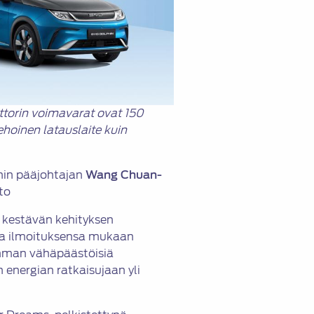
ttorin voimavarat ovat 150
hoinen latauslaite kuin
nin pääjohtajan
Wang Chuan-
to
a kestävän kehityksen
oka ilmoituksensa mukaan
imman vähäpäästöisiä
 energian ratkaisujaan yli