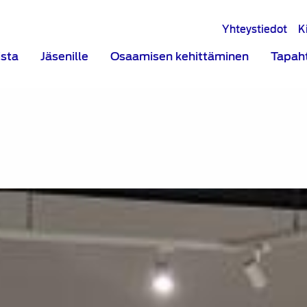
Yhteystiedot
K
ista
Jäsenille
Osaamisen kehittäminen
Tapah