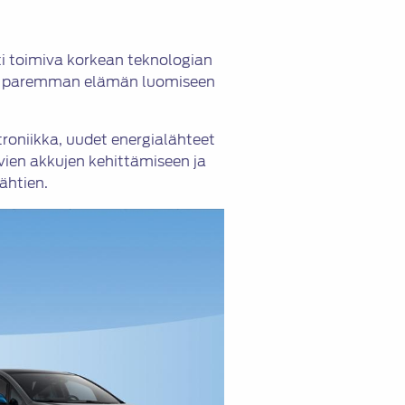
ti toimiva korkean teknologian
ut paremman elämän luomiseen
ktroniikka, uudet energialähteet
vien akkujen kehittämiseen ja
ähtien.