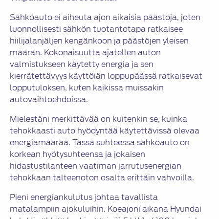
Sähköauto ei aiheuta ajon aikaisia päästöjä, joten
luonnollisesti sähkön tuotantotapa ratkaisee
hiilijalanjäljen kengänkoon ja päästöjen yleisen
määrän. Kokonaisuutta ajatellen auton
valmistukseen käytetty energia ja sen
kierrätettävyys käyttöiän loppupäässä ratkaisevat
lopputuloksen, kuten kaikissa muissakin
autovaihtoehdoissa.
Mielestäni merkittävää on kuitenkin se, kuinka
tehokkaasti auto hyödyntää käytettävissä olevaa
energiamäärää. Tässä suhteessa sähköauto on
korkean hyötysuhteensa ja jokaisen
hidastustilanteen vaatiman jarrutusenergian
tehokkaan talteenoton osalta erittäin vahvoilla.
Pieni energiankulutus johtaa tavallista
matalampiin ajokuluihin. Koeajoni aikana Hyundai