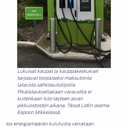
Lukuisat kaupat ja kauppakeskukset
tarjoavat toistaiseksi maksutonta
latausta sähköautoilijoille.
Pikalatauksellakaan varaustila ei
kuitenkaan tule täyteen aivan
pikkuostosten aikana. Tässä Lidlin asema
Espoon Mikkelässä.
Jos energiamäärän kulutusta verrataan