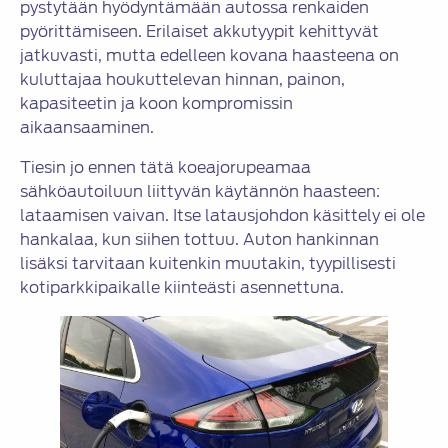
pystytään hyödyntämään autossa renkaiden
pyörittämiseen. Erilaiset akkutyypit kehittyvät
jatkuvasti, mutta edelleen kovana haasteena on
kuluttajaa houkuttelevan hinnan, painon,
kapasiteetin ja koon kompromissin
aikaansaaminen.
Tiesin jo ennen tätä koeajorupeamaa
sähköautoiluun liittyvän käytännön haasteen:
lataamisen vaivan. Itse latausjohdon käsittely ei ole
hankalaa, kun siihen tottuu. Auton hankinnan
lisäksi tarvitaan kuitenkin muutakin, tyypillisesti
kotiparkkipaikalle kiinteästi asennettuna.