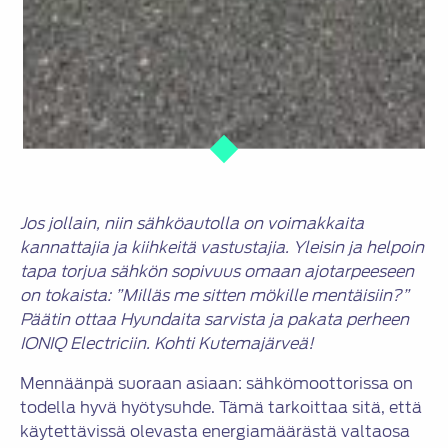
Jos jollain, niin sähköautolla on voimakkaita
kannattajia ja kiihkeitä vastustajia. Yleisin ja helpoin
tapa torjua sähkön sopivuus omaan ajotarpeeseen
on tokaista: ”Milläs me sitten mökille mentäisiin?”
Päätin ottaa Hyundaita sarvista ja pakata perheen
IONIQ Electriciin. Kohti Kutemajärveä!
Mennäänpä suoraan asiaan: sähkömoottorissa on
todella hyvä hyötysuhde. Tämä tarkoittaa sitä, että
käytettävissä olevasta energiamäärästä valtaosa