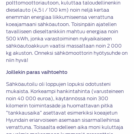
polttomoottoriautoon, kuluttaa taloudellinenkin
dieselauto (4,5 l / 100 km) noin neljä kertaa
enemmän energiaa liikkumiseensa verrattuna
koeajamaani sähköautoon. Toisinpäin ajatellen
tavalliseen dieseltankkiin mahtuu energiaa noin
500 kWh, jonka varastoiminen nykyaikaiseen
sähköautoakkuun vaatisi massaltaan noin 2 000
kg akuston. Onneksi sähkömoottorin hyötysuhde on
niin hyvä!
Joillekin paras vaihtoehto
Sähköautoilu oli loppujen lopuksi odotusteni
mukaista. Korkeampi hankintahinta (varusteineen
noin 40 000 euroa), käytännössä noin 300
kilomerin toimintasäde ja huomattavan pitkä
”tankkausaika” asettavat esimerkiksi koeajetun
Hyundain eriarvoiseen asemaan sisarmalleihinsa
verrattuna. Toisaalta edelleen aika moni kuluttaja