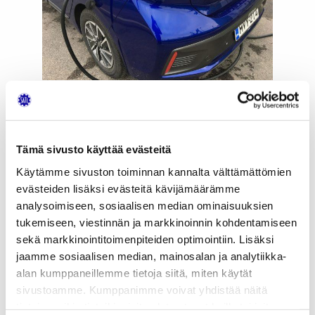
Helposti ja turvallisesti käytettävä
latauspiste on vaivattoman
sähköautoilun edellytys.
Oma lataus, ajomatkan takaus
Tämä sivusto käyttää evästeitä
Käytämme sivuston toiminnan kannalta välttämättömien
Sähköä on Suomessa tarjolla helposti, jopa niin
evästeiden lisäksi evästeitä kävijämäärämme
että auton voi ajaa lähelle suko-pistorasiaa.
analysoimiseen, sosiaalisen median ominaisuuksien
Sähköautoilu on toistaiseksi kaikkein järkevintä
tukemiseen, viestinnän ja markkinoinnin kohdentamiseen
kaupunkien keskustoissa, joissa ajonopeudet ovat
sekä markkinointitoimenpiteiden optimointiin. Lisäksi
alhaisia ja päivittäiset ajomatkat verrattain lyhyitä.
jaamme sosiaalisen median, mainosalan ja analytiikka-
Jarrutusenergian talteenotto pääsee sykkivässä
alan kumppaneillemme tietoja siitä, miten käytät
taajama-ajossa oikeuksiinsa, pidentäen
sivustoamme. Kumppanimme voivat yhdistää näitä
merkittävästi pistokelatauskertojen välistä
tietoja muihin tietoihin, joita olet antanut heille tai joita on
ajomatkaa. Mutta keskusta-alueilla edes hidas