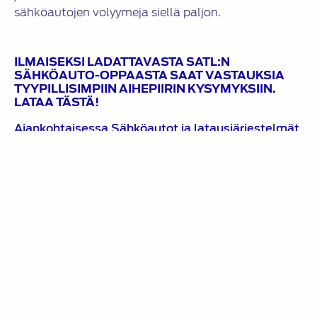
sähköautojen volyymeja siellä paljon.
ILMAISEKSI LADATTAVASTA SATL:N
SÄHKÖAUTO-OPPAASTA SAAT VASTAUKSIA
TYYPILLISIMPIIN AIHEPIIRIN KYSYMYKSIIN.
LATAA TÄSTÄ!
Ajankohtaisessa Sähköautot ja latausjärjestelmät
-kirjassa käsitellään erityisesti latausjärjestelmien
järkevää toteutusta.
Tutustu tästä ja tilaa!