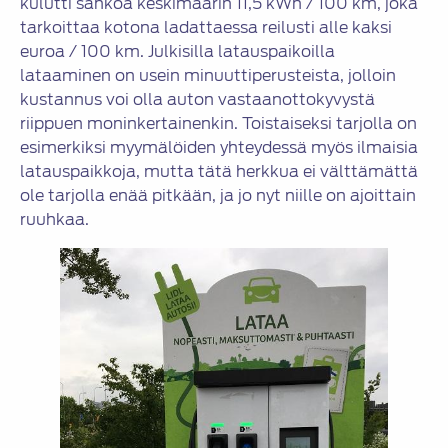
kulutti sähköä keskimäärin 11,5 kWh / 100 km, joka
tarkoittaa kotona ladattaessa reilusti alle kaksi
euroa / 100 km. Julkisilla latauspaikoilla
lataaminen on usein minuuttiperusteista, jolloin
kustannus voi olla auton vastaanottokyvystä
riippuen moninkertainenkin. Toistaiseksi tarjolla on
esimerkiksi myymälöiden yhteydessä myös ilmaisia
latauspaikkoja, mutta tätä herkkua ei välttämättä
ole tarjolla enää pitkään, ja jo nyt niille on ajoittain
ruuhkaa.