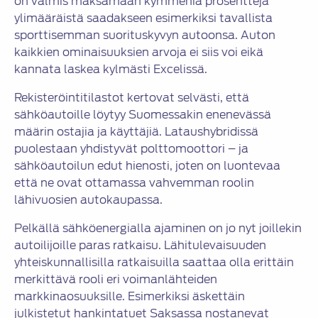
on valmis maksamaan kymmeniä prosentteja
ylimääräistä saadakseen esimerkiksi tavallista
sporttisemman suorituskyvyn autoonsa. Auton
kaikkien ominaisuuksien arvoja ei siis voi eikä
kannata laskea kylmästi Excelissä.
Rekisteröintitilastot kertovat selvästi, että
sähköautoille löytyy Suomessakin enenevässä
määrin ostajia ja käyttäjiä. Lataushybridissä
puolestaan yhdistyvät polttomoottori – ja
sähköautoilun edut hienosti, joten on luontevaa
että ne ovat ottamassa vahvemman roolin
lähivuosien autokaupassa.
Pelkällä sähköenergialla ajaminen on jo nyt joillekin
autoilijoille paras ratkaisu. Lähitulevaisuuden
yhteiskunnallisilla ratkaisuilla saattaa olla erittäin
merkittävä rooli eri voimanlähteiden
markkinaosuuksille. Esimerkiksi äskettäin
julkistetut hankintatuet Saksassa nostanevat