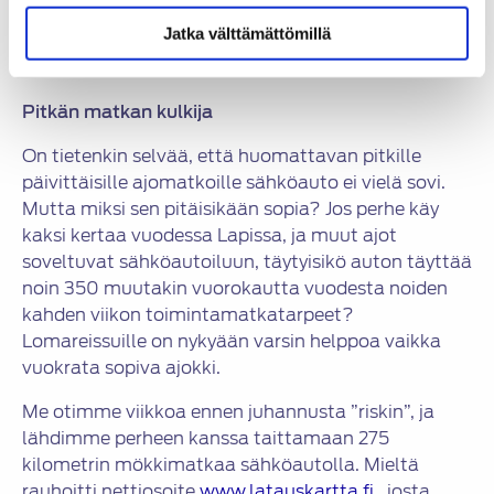
matkanteko onnistuu lähes poikkeuksetta
Jatka välttämättömillä
ongelmitta, niin että akku on hyvässä varaustilassa
aina liikkeelle lähdettäessä.
Pitkän matkan kulkija
On tietenkin selvää, että huomattavan pitkille
päivittäisille ajomatkoille sähköauto ei vielä sovi.
Mutta miksi sen pitäisikään sopia? Jos perhe käy
kaksi kertaa vuodessa Lapissa, ja muut ajot
soveltuvat sähköautoiluun, täytyisikö auton täyttää
noin 350 muutakin vuorokautta vuodesta noiden
kahden viikon toimintamatkatarpeet?
Lomareissuille on nykyään varsin helppoa vaikka
vuokrata sopiva ajokki.
Me otimme viikkoa ennen juhannusta ”riskin”, ja
lähdimme perheen kanssa taittamaan 275
kilometrin mökkimatkaa sähköautolla. Mieltä
rauhoitti nettiosoite
www.latauskartta.fi
, josta