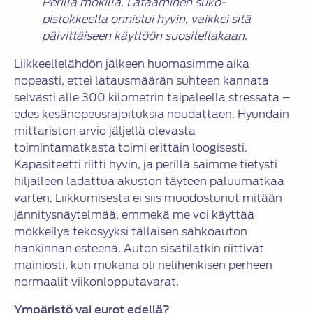
Perillä mökillä. Lataaminen suko-
pistokkeella onnistui hyvin, vaikkei sitä
päivittäiseen käyttöön suositellakaan.
Liikkeellelähdön jälkeen huomasimme aika
nopeasti, ettei latausmäärän suhteen kannata
selvästi alle 300 kilometrin taipaleella stressata –
edes kesänopeusrajoituksia noudattaen. Hyundain
mittariston arvio jäljellä olevasta
toimintamatkasta toimi erittäin loogisesti.
Kapasiteetti riitti hyvin, ja perillä saimme tietysti
hiljalleen ladattua akuston täyteen paluumatkaa
varten. Liikkumisesta ei siis muodostunut mitään
jännitysnäytelmää, emmekä me voi käyttää
mökkeilyä tekosyyksi tällaisen sähköauton
hankinnan esteenä. Auton sisätilatkin riittivät
mainiosti, kun mukana oli nelihenkisen perheen
normaalit viikonlopputavarat.
Ympäristö vai eurot edellä?