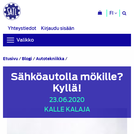
H
FI
si
Yhteystiedot
Kirjaudu sisään
Valikko
Sähköautolla
Etusivu
/
Blogi
/
Autotekniikka
/
mökille?
Kyllä!
Sähköautolla mökille?
Kyllä!
23.06.2020
KALLE KALAJA