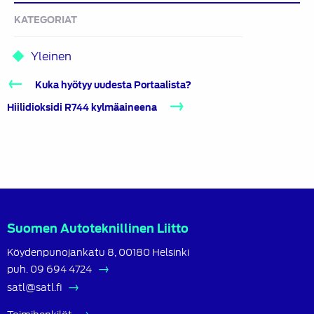
KATEGORIAT
Yleinen
Artikkelien
Kuka hyötyy uudesta Portaalista?
selaus
Hiilidioksidi R744 kylmäaineena
Suomen Autoteknillinen Liitto
Köydenpunojankatu 8, 00180 Helsinki
puh.
09 694 4724
satl@satl.fi