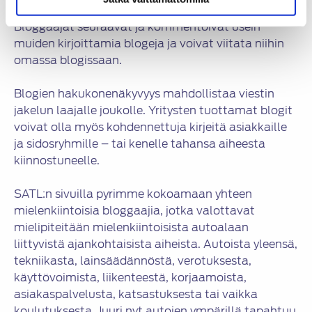
ansioista blogia pidetään uudenlaisena mediana.
Bloggaajat seuraavat ja kommentoivat usein
muiden kirjoittamia blogeja ja voivat viitata niihin
omassa blogissaan.
Blogien hakukonenäkyvyys mahdollistaa viestin
jakelun laajalle joukolle. Yritysten tuottamat blogit
voivat olla myös kohdennettuja kirjeitä asiakkaille
ja sidosryhmille – tai kenelle tahansa aiheesta
kiinnostuneelle.
SATL:n sivuilla pyrimme kokoamaan yhteen
mielenkiintoisia bloggaajia, jotka valottavat
mielipiteitään mielenkiintoisista autoalaan
liittyvistä ajankohtaisista aiheista. Autoista yleensä,
tekniikasta, lainsäädännöstä, verotuksesta,
käyttövoimista, liikenteestä, korjaamoista,
asiakaspalvelusta, katsastuksesta tai vaikka
koulutuksesta. Juuri nyt autojen ympärillä tapahtuu