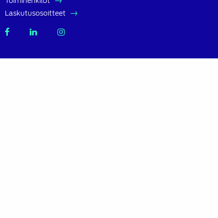
Toimihenkilöt
Laskutusosoitteet
SATL
SATL
SATL
Facebook
LinkedIn
Instagram
Tietoa SATL:sta
Suomen Autoteknillinen Liitto ry (SATL) on autoalan
ammattilaisten ja asiantuntijoiden yhteistyö- ja
koulutusjärjestö.
SATL toimii jäsenyhdistystensä kattojärjestönä, jonka
tavoitteena on ylläpitää ja kehittää koko autoalan
osaamista ja ammattitaitoa.
Lue lisää
Sisältö
Ajankohtaista