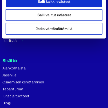
Salli kaikki evästeet
Suomen Autoteknillinen Liitto ry (SATL) on autoalan
ammattilaisten ja asiantuntijoiden yhteistyö- ja
koulutusjärjestö.
Salli valitut evästeet
SATL toimii jäsenyhdistystensä kattojärjestönä, jonka
tavoitteena on ylläpitää ja kehittää koko autoalan
Jatka välttämättömillä
osaamista ja ammattitaitoa.
Lue lisää
Sisältö
Ajankohtaista
Jäsenille
Osaamisen kehittäminen
Tapahtumat
Kirjat ja tuotteet
Blogi