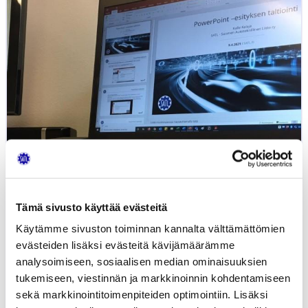
videon
tekemiseen
Tämä sivusto käyttää evästeitä
Käytämme sivuston toiminnan kannalta välttämättömien
evästeiden lisäksi evästeitä kävijämäärämme
analysoimiseen, sosiaalisen median ominaisuuksien
Ohjeet PowerPoint-videon
0,00
€
tukemiseen, viestinnän ja markkinoinnin kohdentamiseen
tekemiseen
sekä markkinointitoimenpiteiden optimointiin. Lisäksi
OSAAMISEN KEHITTÄMINEN
VERKKOKURSSIT