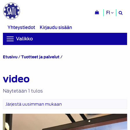
H
FI
si
Yhteystiedot
Kirjaudu sisään
Valikko
Tuotteet
Etusivu
/
Tuotteet ja palvelut
/
avainsanalla
“video”
video
Näytetään 1 tulos
Ohjeet
PowerPoint-