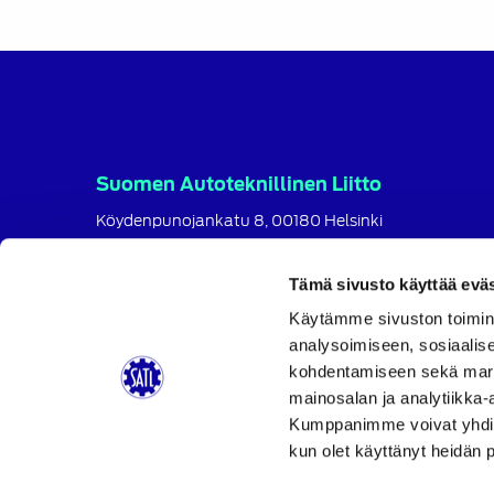
Suomen Autoteknillinen Liitto
Köydenpunojankatu 8, 00180 Helsinki
puh.
09 694 4724
satl@satl.fi
Tämä sivusto käyttää eväs
Käytämme sivuston toimin
Toimihenkilöt
analysoimiseen, sosiaalis
Laskutusosoitteet
kohdentamiseen sekä markk
SATL
SATL
SATL
mainosalan ja analytiikka-
Facebook
LinkedIn
Instagram
Kumppanimme voivat yhdistää 
kun olet käyttänyt heidän 