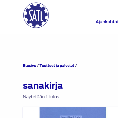
Ajankohta
Tuotteet
Etusivu
/
Tuotteet ja palvelut
/
avainsanalla
“sanakirja”
sanakirja
Näytetään 1 tulos
Autotekniikan
ammattisanasto