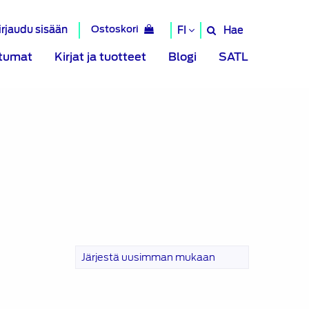
irjaudu sisään
Ostoskori
Hae
FI
Hae
sivustolta
tumat
Kirjat ja tuotteet
Blogi
SATL