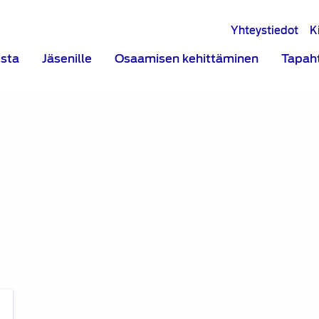
Yhteystiedot
K
ista
Jäsenille
Osaamisen kehittäminen
Tapah