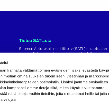
Tietoa SATL:sta
Suomen Autoteknillinen Liitto ry (SATL) on autoalan
ammattilaisten ja asiantuntijoiden yhteistyö- ja
koulutusjärjestö.
teitä
SATL toimii jäsenyhdistystensä kattojärjestönä, jonka
nan kannalta välttämättömien evästeiden lisäksi evästeitä käv
tavoitteena on ylläpitää ja kehittää koko autoalan o
en median ominaisuuksien tukemiseen, viestinnän ja markkinoin
ja ammattitaitoa.
inointitoimenpiteiden optimointiin. Lisäksi jaamme sosiaalisen
Lue lisää
alan kumppaneillemme tietoja siitä, miten käytät sivustoamme.
näitä tietoja muihin tietoihin, joita olet antanut heille tai joita 
palvelujaan.