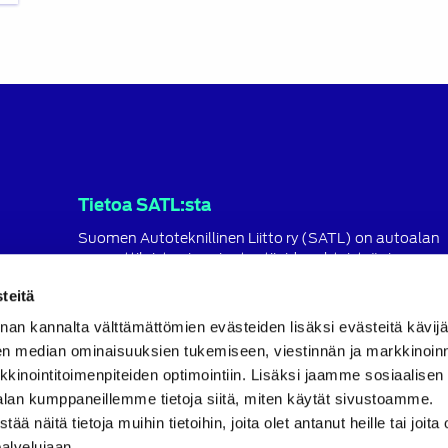
Tietoa SATL:sta
Suomen Autoteknillinen Liitto ry (SATL) on autoalan
ammattilaisten ja asiantuntijoiden yhteistyö- ja
koulutusjärjestö.
teitä
SATL toimii jäsenyhdistystensä kattojärjestönä, jonka
nan kannalta välttämättömien evästeiden lisäksi evästeitä käv
tavoitteena on ylläpitää ja kehittää koko autoalan o
en median ominaisuuksien tukemiseen, viestinnän ja markkinoin
ja ammattitaitoa.
inointitoimenpiteiden optimointiin. Lisäksi jaamme sosiaalisen
Lue lisää
alan kumppaneillemme tietoja siitä, miten käytät sivustoamme.
näitä tietoja muihin tietoihin, joita olet antanut heille tai joita 
palvelujaan.