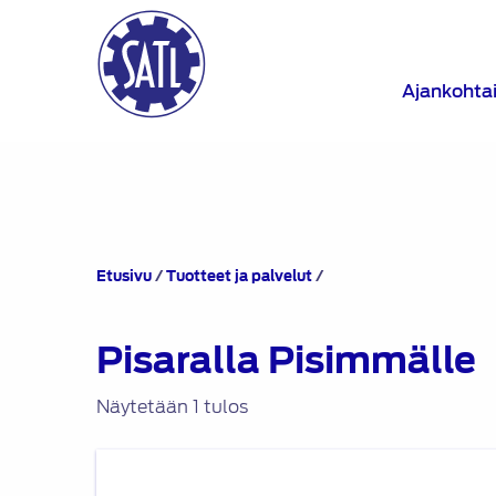
Ajankohta
Tuotteet
Etusivu
/
Tuotteet ja palvelut
/
avainsanalla
“Pisaralla
Pisimmälle”
Pisaralla Pisimmälle
Näytetään 1 tulos
SATL
webinaari: