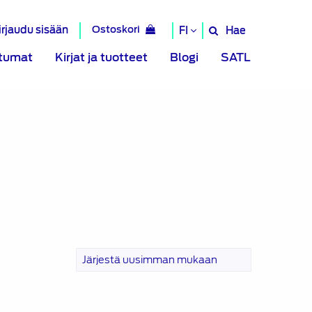
irjaudu sisään
Ostoskori
Hae
FI
Hae
sivustolta
tumat
Kirjat ja tuotteet
Blogi
SATL