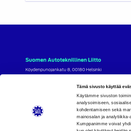
Suomen Autoteknillinen Liitto
Köydenpunojankatu 8, 00180 Helsinki
puh.
09 694 4724
satl@satl.fi
Tämä sivusto käyttää eväs
Käytämme sivuston toimin
Toimihenkilöt
analysoimiseen, sosiaalis
Laskutusosoitteet
kohdentamiseen sekä markk
SATL
SATL
SATL
mainosalan ja analytiikka-
Facebook
LinkedIn
Instagram
Kumppanimme voivat yhdistää 
kun olet käyttänyt heidän 