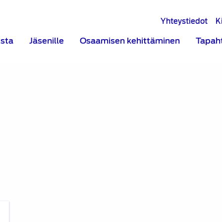
Yhteystiedot
K
ista
Jäsenille
Osaamisen kehittäminen
Tapah