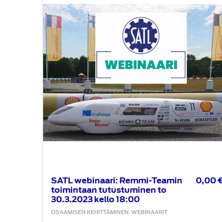
Remmi-
Teamin
toimintaan
tutustuminen
to
30.3.2023
kello
18:00
SATL webinaari: Remmi-Teamin
0,00
toimintaan tutustuminen to
30.3.2023 kello 18:00
OSAAMISEN KEHITTÄMINEN
WEBINAARIT