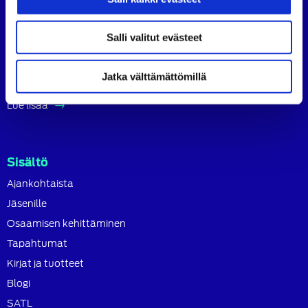
Suomen Autoteknillinen Liitto ry (SATL) on autoalan
ammattilaisten ja asiantuntijoiden yhteistyö- ja
koulutusjärjestö.
Salli valitut evästeet
SATL toimii jäsenyhdistystensä kattojärjestönä, jonka
tavoitteena on ylläpitää ja kehittää koko autoalan
Jatka välttämättömillä
osaamista ja ammattitaitoa.
Lue lisää
Sisältö
Ajankohtaista
Jäsenille
Osaamisen kehittäminen
Tapahtumat
Kirjat ja tuotteet
Blogi
SATL