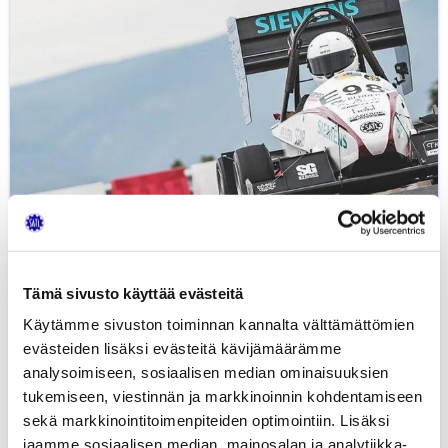
Student:
webinaari
10.2.2021
Tämä sivusto käyttää evästeitä
Käytämme sivuston toiminnan kannalta välttämättömien
evästeiden lisäksi evästeitä kävijämäärämme
analysoimiseen, sosiaalisen median ominaisuuksien
tukemiseen, viestinnän ja markkinoinnin kohdentamiseen
Metropolia Formula Student:
0,00
€
webinaari 10.2.2021
sekä markkinointitoimenpiteiden optimointiin. Lisäksi
jaamme sosiaalisen median, mainosalan ja analytiikka-
OSAAMISEN KEHITTÄMINEN
WEBINAARIT