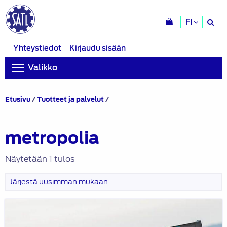
H
FI
si
Yhteystiedot
Kirjaudu sisään
Valikko
Tuotteet
Etusivu
/
Tuotteet ja palvelut
/
avainsanalla
“metropolia”
metropolia
Näytetään 1 tulos
Metropolia
Formula