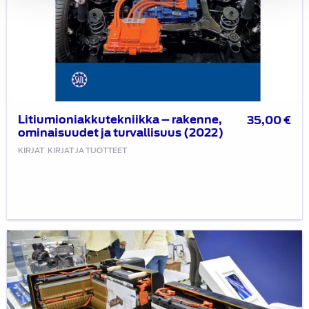
Litiumioniakkutekniikka – rakenne,
35,00
€
ominaisuudet ja turvallisuus (2022)
KIRJAT
KIRJAT JA TUOTTEET
Litiumioniakkutekniikka-
kirjan
julkistuswebinaari
26.4.2022