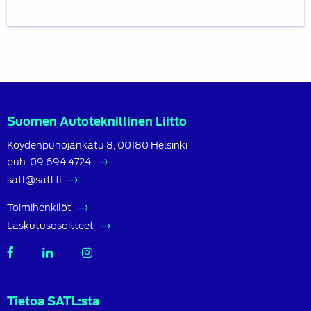
Suomen Autoteknillinen Liitto
Köydenpunojankatu 8, 00180 Helsinki
puh.
09 694 4724
satl@satl.fi
Toimihenkilöt
Laskutusosoitteet
SATL
SATL
SATL
Facebook
LinkedIn
Instagram
Tietoa SATL:sta