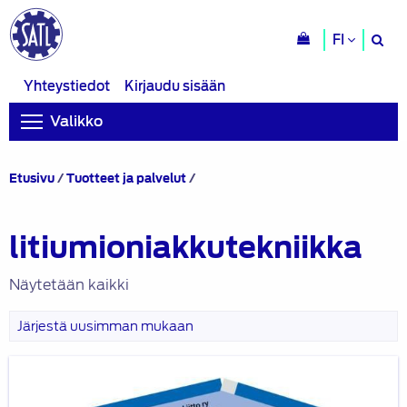
H
FI
si
Yhteystiedot
Kirjaudu sisään
Valikko
Tuotteet
Etusivu
/
Tuotteet ja palvelut
/
avainsanalla
“litiumioniakkutekniikka”
litiumioniakkutekniikka
Näytetään kaikki
Sähkö-
ja