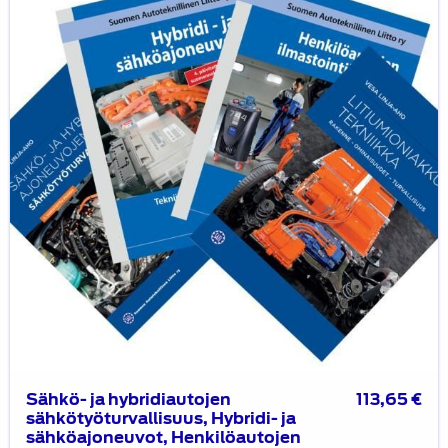
hybridiautojen
sähkötyöturvallisuus,
Hybridi-
ja
sähköajoneuvot,
Henkilöautojen
ilmastointilaitteet
ja
Litiumioniakkutekniikka
-
kirjat
yhdessä
edullisemmin
Sähkö- ja hybridiautojen
113,65
€
sähkötyöturvallisuus, Hybridi- ja
sähköajoneuvot, Henkilöautojen