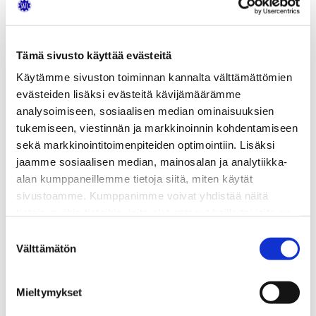
Litiumioniakkutekniikka
ja
Henkilöautojen
Tämä sivusto käyttää evästeitä
ilmastointilaitteet
-
Käytämme sivuston toiminnan kannalta välttämättömien
kirjat
evästeiden lisäksi evästeitä kävijämäärämme
yhdessä
analysoimiseen, sosiaalisen median ominaisuuksien
edullisemmin
tukemiseen, viestinnän ja markkinoinnin kohdentamiseen
sekä markkinointitoimenpiteiden optimointiin. Lisäksi
jaamme sosiaalisen median, mainosalan ja analytiikka-
alan kumppaneillemme tietoja siitä, miten käytät
sivustoamme. Kumppanimme voivat yhdistää näitä
tietoja muihin tietoihin, joita olet antanut heille tai joita on
kerätty, kun olet käyttänyt heidän palvelujaan.
Suostumuksen
Välttämätön
valinta
Mieltymykset