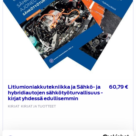
kirjat
yhdessä
edullisemmin
Litiumioniakkutekniikka ja Sähkö- ja
60,79
€
hybridiautojen sähkötyöturvallisuus -
kirjat yhdessä edullisemmin
KIRJAT
KIRJAT JA TUOTTEET