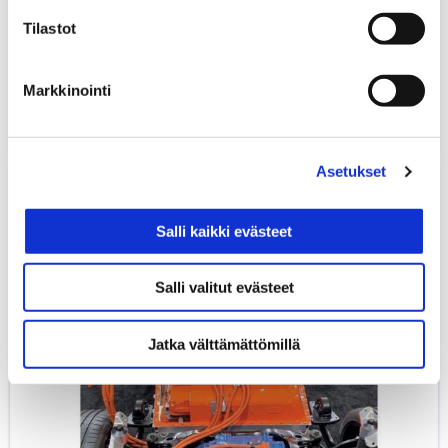
Litiumioniakkutekniikka ja
60,79
€
Henkilöautojen ilmastointilaitteet -
Tilastot
kirjat yhdessä edullisemmin
KIRJAT
KIRJAT JA TUOTTEET
Markkinointi
Asetukset
Litiumioniakkutekniikka
–
rakenne,
Salli kaikki evästeet
ominaisuudet
ja
Salli valitut evästeet
turvallisuus
(2022)
Jatka välttämättömillä