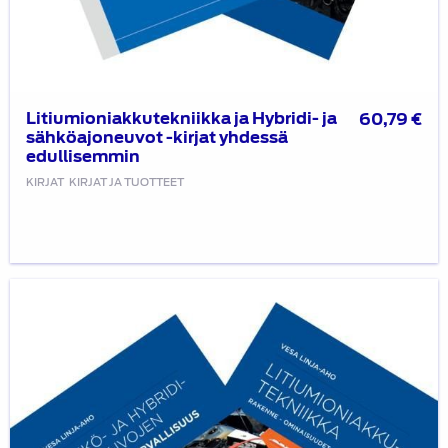
Litiumioniakkutekniikka ja Hybridi- ja
60,79
€
sähköajoneuvot -kirjat yhdessä
edullisemmin
KIRJAT
KIRJAT JA TUOTTEET
Litiumioniakkutekniikka
ja
Sähkö-
ja
hybridiautojen
sähkötyöturvallisuus
-