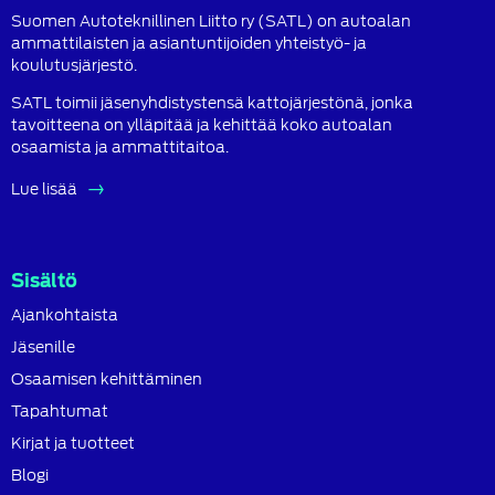
Suomen Autoteknillinen Liitto ry (SATL) on autoalan
ammattilaisten ja asiantuntijoiden yhteistyö- ja
koulutusjärjestö.
SATL toimii jäsenyhdistystensä kattojärjestönä, jonka
tavoitteena on ylläpitää ja kehittää koko autoalan
osaamista ja ammattitaitoa.
Lue lisää
Sisältö
Ajankohtaista
Jäsenille
Osaamisen kehittäminen
Tapahtumat
Kirjat ja tuotteet
Blogi