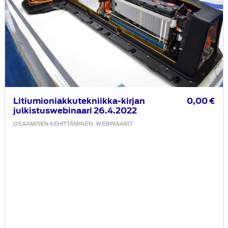
Litiumioniakkutekniikka-kirjan
0,00
€
julkistuswebinaari 26.4.2022
OSAAMISEN KEHITTÄMINEN
WEBINAARIT