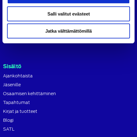
ammattilaisten ja asiantuntijoiden yhteistyö- ja
koulutusjärjestö.
Salli valitut evästeet
SATL toimii jäsenyhdistystensä kattojärjestönä, jonka
tavoitteena on ylläpitää ja kehittää koko autoalan
osaamista ja ammattitaitoa.
Jatka välttämättömillä
Lue lisää
Sisältö
Ajankohtaista
Jäsenille
Osaamisen kehittäminen
Tapahtumat
Kirjat ja tuotteet
Blogi
SATL