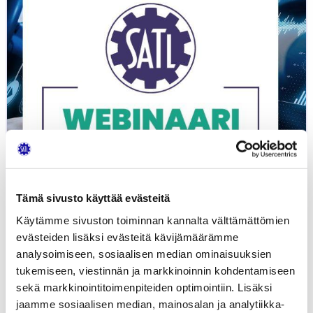
9.11.2020
Tämä sivusto käyttää evästeitä
Käytämme sivuston toiminnan kannalta välttämättömien
evästeiden lisäksi evästeitä kävijämäärämme
analysoimiseen, sosiaalisen median ominaisuuksien
tukemiseen, viestinnän ja markkinoinnin kohdentamiseen
Liikenteen trendit 9.11.2020
0,00
€
sekä markkinointitoimenpiteiden optimointiin. Lisäksi
OSAAMISEN KEHITTÄMINEN
WEBINAARIT
jaamme sosiaalisen median, mainosalan ja analytiikka-