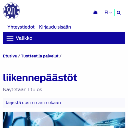
H
FI
si
Yhteystiedot
Kirjaudu sisään
Valikko
Tuotteet
Etusivu
/
Tuotteet ja palvelut
/
avainsanalla
“liikennepäästöt”
liikennepäästöt
Näytetään 1 tulos
Liikenteen
trendit