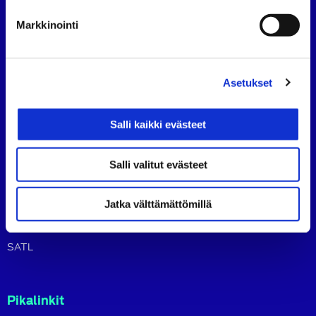
tavoitteena on ylläpitää ja kehittää koko autoalan
osaamista ja ammattitaitoa.
Markkinointi
Lue lisää
Asetukset
Sisältö
Ajankohtaista
Salli kaikki evästeet
Jäsenille
Osaamisen kehittäminen
Salli valitut evästeet
Tapahtumat
Jatka välttämättömillä
Kirjat ja tuotteet
Blogi
SATL
Pikalinkit