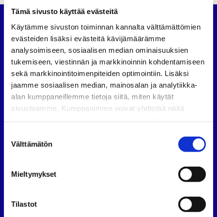
Tämä sivusto käyttää evästeitä
Käytämme sivuston toiminnan kannalta välttämättömien
Suomen Autoteknillinen Liitto
evästeiden lisäksi evästeitä kävijämäärämme
Köydenpunojankatu 8, 00180 Helsinki
analysoimiseen, sosiaalisen median ominaisuuksien
puh.
09 694 4724
tukemiseen, viestinnän ja markkinoinnin kohdentamiseen
satl@satl.fi
sekä markkinointitoimenpiteiden optimointiin. Lisäksi
jaamme sosiaalisen median, mainosalan ja analytiikka-
Toimihenkilöt
alan kumppaneillemme tietoja siitä, miten käytät
Laskutusosoitteet
sivustoamme. Kumppanimme voivat yhdistää näitä
tietoja muihin tietoihin, joita olet antanut heille tai joita on
SATL
SATL
SATL
kerätty, kun olet käyttänyt heidän palvelujaan.
Facebook
LinkedIn
Instagram
Suostumuksen
Välttämätön
valinta
Tietoa SATL:sta
Suomen Autoteknillinen Liitto ry (SATL) on autoalan
Mieltymykset
ammattilaisten ja asiantuntijoiden yhteistyö- ja
koulutusjärjestö.
Tilastot
SATL toimii jäsenyhdistystensä kattojärjestönä, jonka