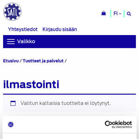
H
FI
si
Yhteystiedot
Kirjaudu sisään
Valikko
Tuotteet
Etusivu
/
Tuotteet ja palvelut
/
avainsanalla
“ilmastointi”
ilmastointi
Valitun kaltaisia tuotteita ei löytynyt.