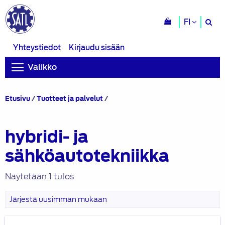
H
FI
si
Yhteystiedot
Kirjaudu sisään
Valikko
Tuotteet
Etusivu
/
Tuotteet ja palvelut
/
avainsanalla
“hybridi-
ja
hybridi- ja
sähköautotekniikka”
sähköautotekniikka
Näytetään 1 tulos
Hybridi-