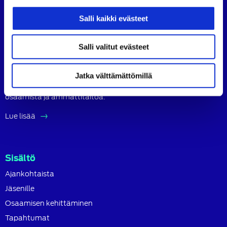
Salli kaikki evästeet
Tietoa SATL:sta
Suomen Autoteknillinen Liitto ry (SATL) on autoalan
Salli valitut evästeet
ammattilaisten ja asiantuntijoiden yhteistyö- ja
koulutusjärjestö.
Jatka välttämättömillä
SATL toimii jäsenyhdistystensä kattojärjestönä, jonka
tavoitteena on ylläpitää ja kehittää koko autoalan
osaamista ja ammattitaitoa.
Lue lisää
Sisältö
Ajankohtaista
Jäsenille
Osaamisen kehittäminen
Tapahtumat