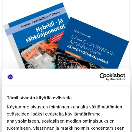
ja
sähköajoneuvot
ja
Sähkö-
ja
hybridiautojen
sähkötyöturvallisuus
-
kirjat
yhdessä
edullisemmin
Tämä sivusto käyttää evästeitä
Käytämme sivuston toiminnan kannalta välttämättömien
evästeiden lisäksi evästeitä kävijämäärämme
analysoimiseen, sosiaalisen median ominaisuuksien
tukemiseen, viestinnän ja markkinoinnin kohdentamiseen
Hybridi- ja sähköajoneuvot ja Sähkö-
60,79
€