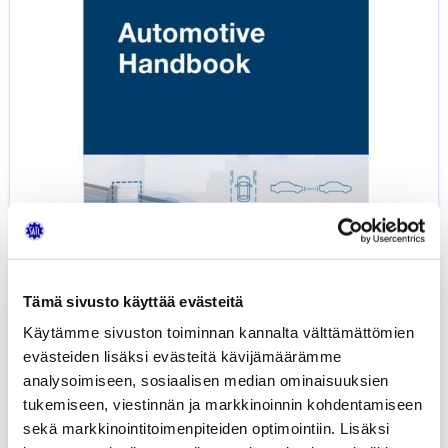
–
11th
Edition,
2022
Tämä sivusto käyttää evästeitä
Käytämme sivuston toiminnan kannalta välttämättömien
evästeiden lisäksi evästeitä kävijämäärämme
analysoimiseen, sosiaalisen median ominaisuuksien
Automotive Handbook – 11th Edition,
69,30
€
tukemiseen, viestinnän ja markkinoinnin kohdentamiseen
2022
sekä markkinointitoimenpiteiden optimointiin. Lisäksi
AJONEUVOTEKNIIKKA
BOSCH - TEKNISTÄ TIETOUTTA