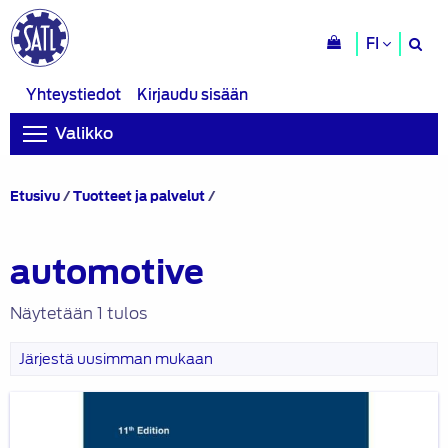
H
FI
si
Yhteystiedot
Kirjaudu sisään
Valikko
Tuotteet
Etusivu
/
Tuotteet ja palvelut
/
avainsanalla
“automotive”
automotive
Näytetään 1 tulos
Automotive
Handbook