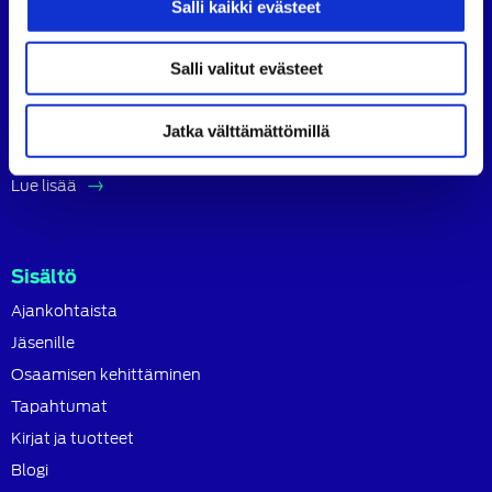
Salli kaikki evästeet
Suomen Autoteknillinen Liitto ry (SATL) on autoalan
ammattilaisten ja asiantuntijoiden yhteistyö- ja
koulutusjärjestö.
Salli valitut evästeet
SATL toimii jäsenyhdistystensä kattojärjestönä, jonka
tavoitteena on ylläpitää ja kehittää koko autoalan
Jatka välttämättömillä
osaamista ja ammattitaitoa.
Lue lisää
Sisältö
Ajankohtaista
Jäsenille
Osaamisen kehittäminen
Tapahtumat
Kirjat ja tuotteet
Blogi